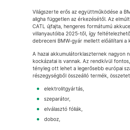
Világszerte erős az együttműködése a BM
aligha független az érkezésétől. Az elmúl
CATL újfajta, hengeres formátumú akkucel
villanyautóiba 2025-től, így feltételezhet
debreceni BMW-gyár mellett előállítani a 
A hazai akkumulátorklaszternek nagyon n
kockázatai is vannak. Az rendkívül font
tényleg ott lehet a legerősebb európai szá
részegységből összeálló termék, összetett
elektrolitgyártás,
szeparátor,
elválasztó fóliák,
doboz,