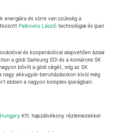
 energiára és vízre van szükség a
atkozott
Palkovics László
technológiai és ipari
ovációval és kooperációval alapvetően ázsiai
. Itthon a gödi Samsung SDI és a komáromi SK
agyon bővíti a gödi cégét, míg az SK
e a nagy akkugyár-beruházásokon kívül még
smert ebben a nagyon komplex iparágban:
 Hungary
Kft. hajszálvékony rézlemezekkel