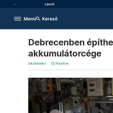
László
Menü
Kereső
Debrecenben építhet
akkumulátorcége
frissítve
GAZDASÁG