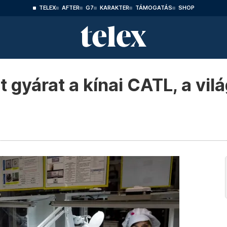
TELEX
AFTER
G7
KARAKTER
TÁMOGATÁS
SHOP
 gyárat a kínai CATL, a vil