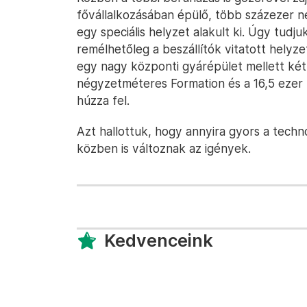
fővállalkozásában épülő, több százezer 
egy speciális helyzet alakult ki. Úgy tudju
remélhetőleg a beszállítók vitatott helyz
egy nagy központi gyárépület mellett két
négyzetméteres Formation és a 16,5 ezer n
húzza fel.
Azt hallottuk, hogy annyira gyors a techn
közben is változnak az igények.
Kedvenceink