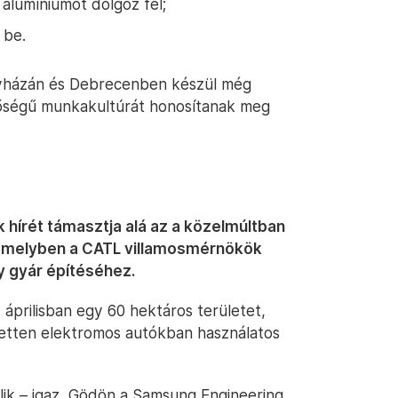
alumíniumot dolgoz fel;
 be.
egyházán és Debrecenben készül még
őségű munkakultúrát honosítanak meg
hírét támasztja alá az a közelmúltban
, amelyben a CATL villamosmérnökök
y gyár építéséhez.
 áprilisban egy 60 hektáros területet,
zetten elektromos autókban használatos
lik – igaz, Gödön a Samsung Engineering