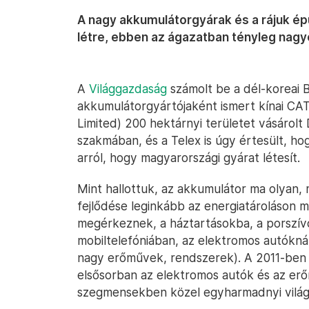
A nagy akkumulátorgyárak és a rájuk ép
létre, ebben az ágazatban tényleg nag
A
Világgazdaság
számolt be a dél-koreai B
akkumulátorgyártójaként ismert kínai C
Limited) 200 hektárnyi területet vásáro
szakmában, és a Telex is úgy értesült, ho
arról, hogy magyarországi gyárat létesít.
Mint hallottuk, az akkumulátor ma olyan, 
fejlődése leginkább az energiatároláson 
megérkeznek, a háztartásokba, a porszív
mobiltelefóniában, az elektromos autóknál
nagy erőművek, rendszerek). A 2011-ben 
elsősorban az elektromos autók és az er
szegmensekben közel egyharmadnyi világp