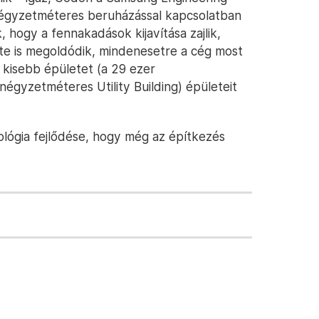
négyzetméteres beruházással kapcsolatban
k, hogy a fennakadások kijavítása zajlik,
ete is megoldódik, mindenesetre a cég most
 kisebb épületet (a 29 ezer
égyzetméteres Utility Building) épületeit
ológia fejlődése, hogy még az építkezés