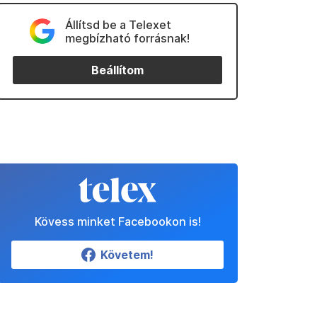
Állítsd be a Telexet
megbízható forrásnak!
Beállítom
Kövess minket Facebookon is!
Követem!