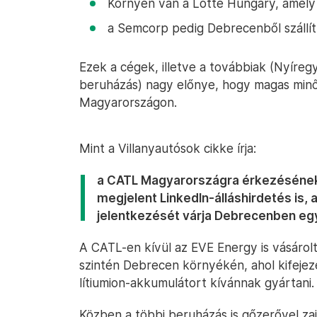
Környén van a Lotte Hungary, amely 
a Semcorp pedig Debrecenből szállít
Ezek a cégek, illetve a továbbiak (Nyír
beruházás) nagy előnye, hogy magas min
Magyarországon.
Mint a Villanyautósok cikke írja:
a CATL Magyarországra érkezésének 
megjelent LinkedIn-álláshirdetés is
jelentkezését várja Debrecenben eg
A CATL-en kívül az EVE Energy is vásárolt
szintén Debrecen környékén, ahol kifeje
lítiumion-akkumulátort kívánnak gyártani.
Közben a többi beruházás is gőzerővel zaj