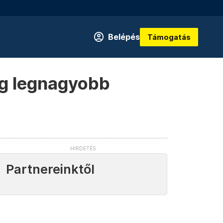
Belépés
Támogatás
ág legnagyobb
Partnereinktől