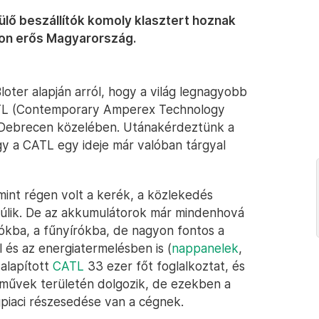
ülő beszállítók komoly klasztert hoznak
yon erős Magyarország.
loter alapján arról, hogy a világ legnagyobb
ATL (Contemporary Amperex Technology
lt Debrecen közelében. Utánakérdeztünk a
gy a CATL egy ideje már valóban tárgyal
mint régen volt a kerék, a közlekedés
múlik. De az akkumulátorok már mindenhová
ókba, a fűnyírókba, de nagyon fontos a
 és az energiatermelésben is (
nappanelek
,
alapított
CATL
33 ezer főt foglalkoztat, és
őművek területén dolgozik, de ezekben a
iaci részesedése van a cégnek.