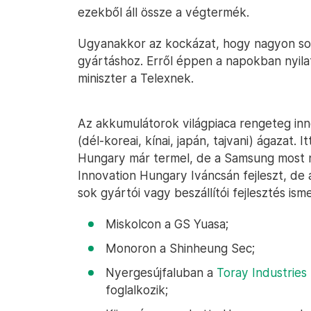
ezekből áll össze a végtermék.
Ugyanakkor az kockázat, hogy nagyon sok
gyártáshoz. Erről éppen a napokban nyil
miniszter a Telexnek.
Az akkumulátorok világpiaca rengeteg inn
(dél-koreai, kínai, japán, tajvani) ágazat
Hungary már termel, de a Samsung most n
Innovation Hungary Iváncsán fejleszt, d
sok gyártói vagy beszállítói fejlesztés i
Miskolcon a GS Yuasa;
Monoron a Shinheung Sec;
Nyergesújfaluban a
Toray Industries
foglalkozik;