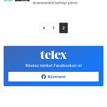
SPORT
árverezésből befolyt pénzt.
1
2
◄
Kövess minket Facebookon is!
Követem!