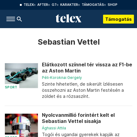
TELEX
AFTER
G7
KARAKTER
TÁMOGATÁS
SHOP
Támogatás
Sebastian Vettel
Elátkozott színnel tér vissza az F1-be
az Aston Martin
Péli-Koroknai Gergely
Szinte hihetetlen, de sikerült ízlésesen
SPORT
összehozni az Aston Martin festésén a
zöldet és a rózsaszínt.
Nyolcvanmillió forintért kelt el
Sebastian Vettel sisakja
Ághassi Attila
Togói és ugandai gyerekek kapják az