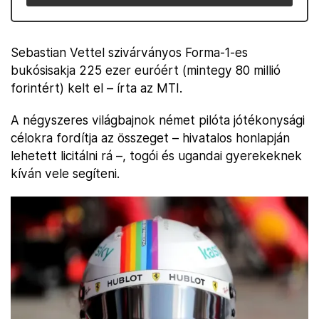
Sebastian Vettel szivárványos Forma-1-es
bukósisakja 225 ezer euróért (mintegy 80 millió
forintért) kelt el – írta az MTI.
A négyszeres világbajnok német pilóta jótékonysági
célokra fordítja az összeget – hivatalos honlapján
lehetett licitálni rá –, togói és ugandai gyerekeknek
kíván vele segíteni.