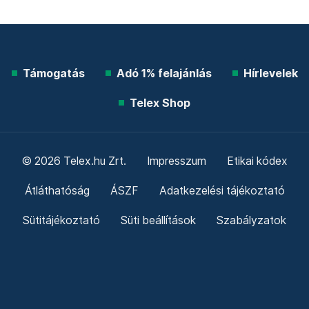
Támogatás
Adó 1% felajánlás
Hírlevelek
Telex Shop
© 2026 Telex.hu Zrt.
Impresszum
Etikai kódex
Átláthatóság
ÁSZF
Adatkezelési tájékoztató
Sütitájékoztató
Süti beállítások
Szabályzatok
Kommentelési szabályzat
Telex Sales