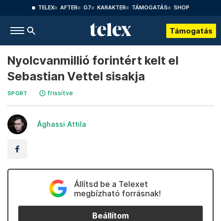
TELEX
AFTER
G7
KARAKTER
TÁMOGATÁS
SHOP
Támogatás
Nyolcvanmillió forintért kelt el
Sebastian Vettel sisakja
frissítve
SPORT
Ághassi Attila
Állítsd be a Telexet
megbízható forrásnak!
Beállítom