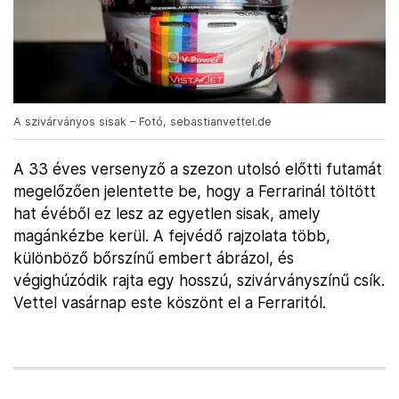
A szivárványos sisak – Fotó, sebastianvettel.de
A 33 éves versenyző a szezon utolsó előtti futamát
megelőzően jelentette be, hogy a Ferrarinál töltött
hat évéből ez lesz az egyetlen sisak, amely
magánkézbe kerül. A fejvédő rajzolata több,
különböző bőrszínű embert ábrázol, és
végighúzódik rajta egy hosszú, szivárványszínű csík.
Vettel vasárnap este köszönt el a Ferraritól.