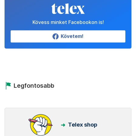
Kövess minket Facebookon is!
Követem!
Legfontosabb
Telex shop