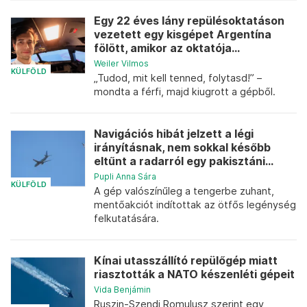
Egy 22 éves lány repülésoktatáson
vezetett egy kisgépet Argentína
fölött, amikor az oktatója...
Weiler Vilmos
KÜLFÖLD
„Tudod, mit kell tenned, folytasd!” –
mondta a férfi, majd kiugrott a gépből.
Navigációs hibát jelzett a légi
irányításnak, nem sokkal később
eltűnt a radarról egy pakisztáni...
Pupli Anna Sára
KÜLFÖLD
A gép valószínűleg a tengerbe zuhant,
mentőakciót indítottak az ötfős legénység
felkutatására.
Kínai utasszállító repülőgép miatt
riasztották a NATO készenléti gépeit
Vida Benjámin
Ruszin-Szendi Romulusz szerint egy