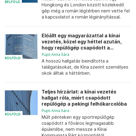
BELFÖLD
Hongkong és London között közlekedő
gép még a román légtérben nem vette fel
a kapcsolatot a román légiirányítással.
Előállt egy magyarázattal a kínai
vezetés, közel egy héttel azután,
hogy repülőgép csapódott a...
Pupli Anna Sára
KÜLFÖLD
A hosszú hallgatás beindította a
találgatásokat, de Kína szerint személyes
okok álltak a háttérben.
Teljes hírzárlat: a kínai vezetés
hallgat róla, miért csapódott
repülőgép a pekingi felhőkarcolóba
Pupli Anna Sára
KÜLFÖLD
Múlt pénteken egy sportrepülőgép
csapódott a főváros legmagasabb
épületébe, nem messze a Kínai
Kommunista Párt központjától.