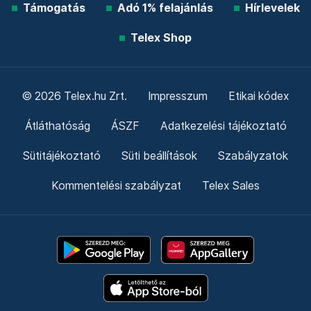
Támogatás
Adó 1% felajánlás
Hírlevelek
Telex Shop
© 2026 Telex.hu Zrt.
Impresszum
Etikai kódex
Átláthatóság
ÁSZF
Adatkezelési tájékoztató
Sütitájékoztató
Süti beállítások
Szabályzatok
Kommentelési szabályzat
Telex Sales