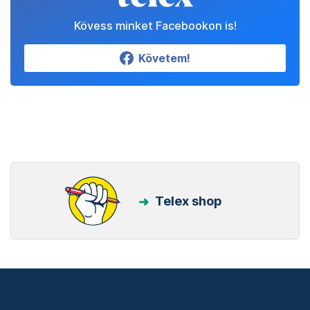
Kövess minket Facebookon is!
Követem!
Telex shop