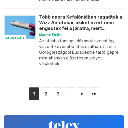
Több napra Kefalóniában ragadtak a
Wizz Air utasai, akiket azért nem
engedtek fel a járatra, mert...
Madzin Emília
GAZDASÁG
Az utasbiztonsági előírások szerint így
viszont kevesebb utas szállhatott fel a
Görögországból Budapestre tartó gépre,
mint ahányan előzetesen jegyet
vásároltak.
1
2
3
...
►
►►