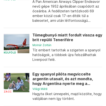
A Pan American Airways Clipper Endeavor
nevű gépe 1952 áprilisában csapódott az
óceánba. A fedélzeten tartózkodó 69
ember közül csak 17-en élték túl a
balesetet, ami után létfontosságú...
Tömegbunyó miatt fordult vissza egy
brit repülő Tenerifére
Molnár Zoltán
Tíz embert tartottak a szigeten a spanyol
KÜLFÖLD
hatóságok, a többiek újra felszállhattak
Liverpool felé.
Egy spanyol pilóta megviccelte
argentin utasait, és azt mondta,
hogy Argentína nyerte meg a...
Világi Máté
ZACC
Hagyta őket ünnepelni, majd közölte, hogy
valójában nem így történt.