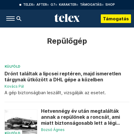
TELEX
AFTER
G7
KARAKTER
TÁMOGATÁS
SHOP
Támogatás
Repülőgép
KÜLFÖLD
Drónt találtak a lipcsei reptéren, majd ismeretlen
tárgynak ütközött a DHL gépe a közelben
Kovács Pál
A gép biztonságban leszállt, vizsgálják az esetet.
Hetvennégy év után megtalálták
annak a repülőnek a roncsát, ami
miatt biztonságosabb lett a légi...
Bozsó Ágnes
KÜLFÖLD