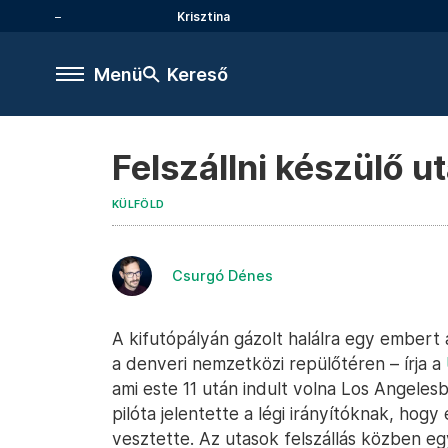
Krisztina
Menü
Kereső
Felszállni készülő u
KÜLFÖLD
Csurgó Dénes
A kifutópályán gázolt halálra egy embert a
a denveri nemzetközi repülőtéren – írja a
ami este 11 után indult volna Los Angelesb
pilóta jelentette a légi irányítóknak, hogy
vesztette. Az utasok felszállás közben eg