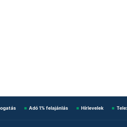
ogatás
Adó 1% felajánlás
Hírlevelek
Tele