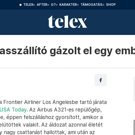
TELEX
AFTER
G7
KARAKTER
TÁMOGATÁS
SHOP
tasszállító gázolt el egy e
 Frontier Airliner Los Angelesbe tartó járata
USA Today
. Az Airbus A321-es repülőgép,
e, éppen felszálláshoz gyorsított, amikor a
 elütöttek valakit. Az áldozat azonnal életét
y nagy csattanást hallottak, ami után az