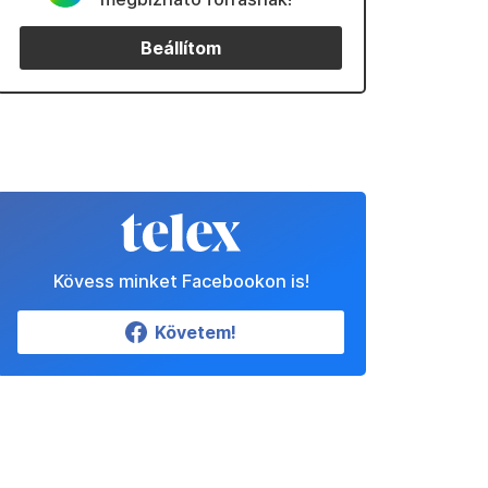
Beállítom
Kövess minket Facebookon is!
Követem!