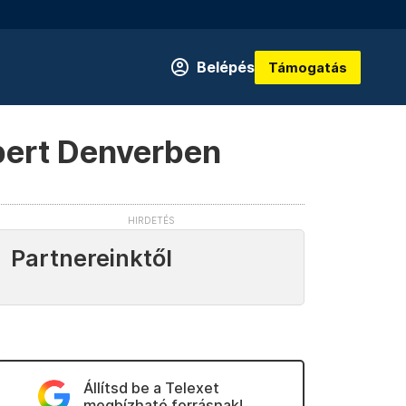
Belépés
Támogatás
mbert Denverben
Partnereinktől
Állítsd be a Telexet
megbízható forrásnak!