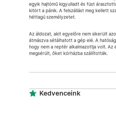
egyik hajtómű kigyulladt és füst árasztott
kitört a pánik. A felszállást meg kellett sz
héttagú személyzetet.
Az áldozat, akit egyelőre nem sikerült azo
átmászva sétálhatott a gép elé. A hatóság
hogy nem a reptér alkalmazottja volt. A
megsérült, őket kórházba szállították.
Kedvenceink