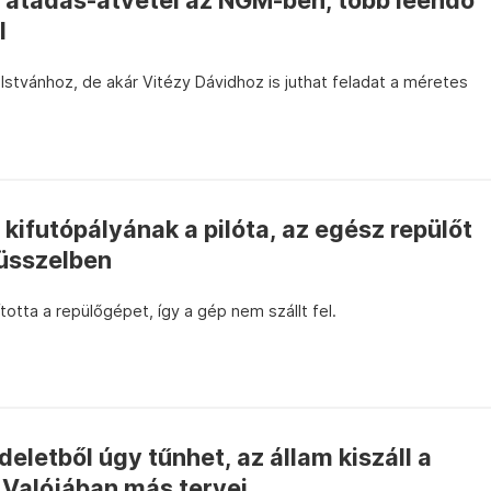
z átadás-átvétel az NGM-ben, több leendő
l
stvánhoz, de akár Vitézy Dávidhoz is juthat feladat a méretes
 kifutópályának a pilóta, az egész repülőt
Brüsszelben
otta a repülőgépet, így a gép nem szállt fel.
eletből úgy tűnhet, az állam kiszáll a
 Valójában más tervei...