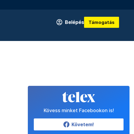
Belépés
Támogatás
Kövess minket Facebookon is!
Követem!