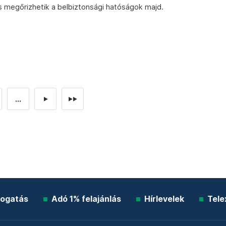
is megőrizhetik a belbiztonsági hatóságok majd.
...
►
►►
ogatás
Adó 1% felajánlás
Hírlevelek
Tele