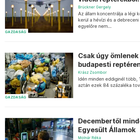
Brückner Gergely
Az állam koncentrálja a légi
kerül a hévízi és a debreceni
egyelőre nem...
GAZDASÁG
Csak úgy ömlenek E
budapesti reptéren
Krász Zsombor
Idén minden eddiginél több,
aztán ezek 84 százaléka to
GAZDASÁG
Decembertől minden
Egyesült Államok
Molnár Réka