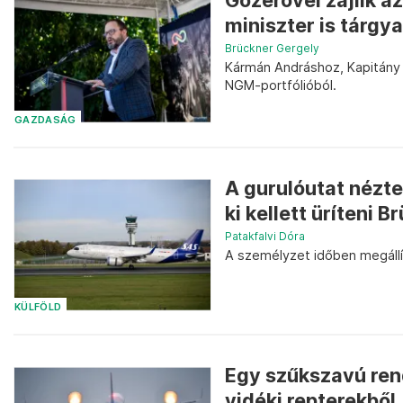
Gőzerővel zajlik a
miniszter is tárgya
Brückner Gergely
Kármán Andráshoz, Kapitány I
NGM-portfólióból.
GAZDASÁG
A gurulóutat nézte
ki kellett üríteni 
Patakfalvi Dóra
A személyzet időben megállít
KÜLFÖLD
Egy szűkszavú rend
vidéki repterekből.