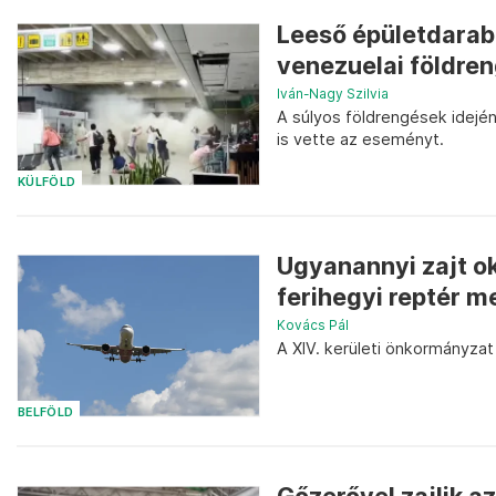
Leeső épületdarab
venezuelai földren
Iván-Nagy Szilvia
A súlyos földrengések idején 
is vette az eseményt.
KÜLFÖLD
Ugyanannyi zajt ok
ferihegyi reptér m
Kovács Pál
A XIV. kerületi önkormányzat
BELFÖLD