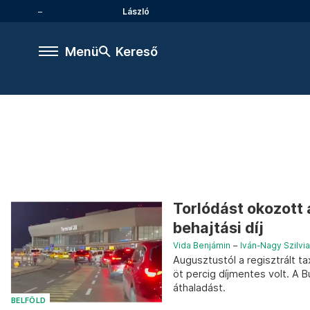
László
Menü
Kereső
Torlódást okozott a
behajtási díj
Vida Benjámin
–
Iván-Nagy Szilvia
Augusztustól a regisztrált ta
öt percig díjmentes volt. A 
áthaladást.
BELFÖLD