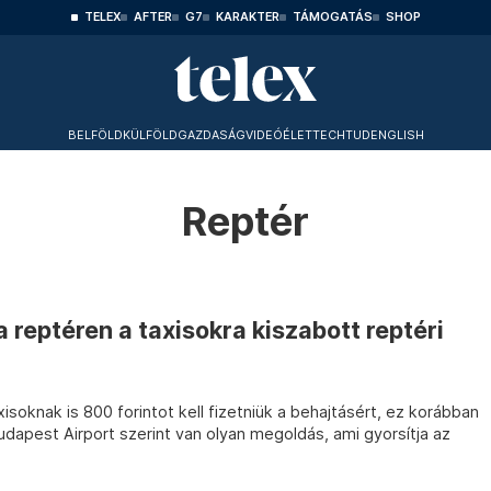
TELEX
AFTER
G7
KARAKTER
TÁMOGATÁS
SHOP
BELFÖLD
KÜLFÖLD
GAZDASÁG
VIDEÓ
ÉLET
TECHTUD
ENGLISH
Reptér
 reptéren a taxisokra kiszabott reptéri
xisoknak is 800 forintot kell fizetniük a behajtásért, ez korábban
Budapest Airport szerint van olyan megoldás, ami gyorsítja az