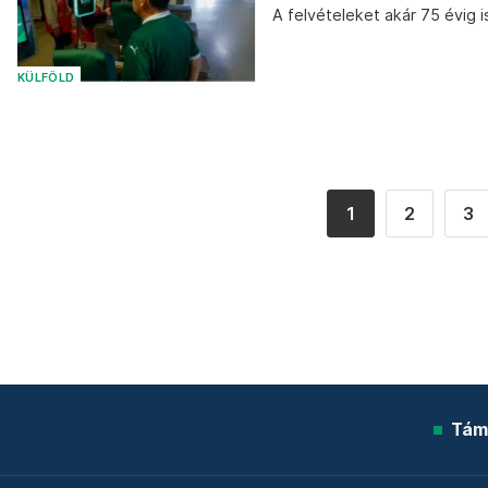
A felvételeket akár 75 évig 
KÜLFÖLD
1
2
3
Tám