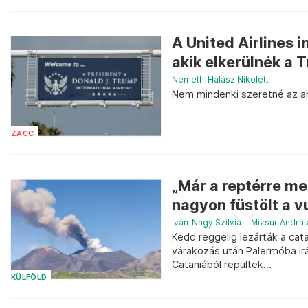
A United Airlines 
akik elkerülnék a T
Németh-Halász Nikolett
Nem mindenki szeretné az ame
ZACC
„Már a reptérre me
nagyon füstölt a vu
Iván-Nagy Szilvia
–
Mizsur Andrá
Kedd reggelig lezárták a cata
várakozás után Palermóba irá
Cataniából repültek...
KÜLFÖLD