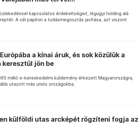
 közlekedéssel kapcsolatos érdekeltségeit, légügyi holding alá
 reptér. A cél papíron a tudásmegosztás javítása, azt viszont
urópába a kínai áruk, és sok közülük a
 keresztül jön be
 165 millió e-kereskedelmi küldemény érkezett Magyarországra,
vább utazott más uniós országokba.
 külföldi utas arcképét rögzíteni fogja a