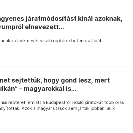
ingyenes járatmódosítást kínál azoknak,
rumpról elnevezett...
rikai elnök nevét viselő reptérre betenni a lábát.
net sejtettük, hogy gond lesz, mert
lkán” – magyarokkal is...
s
niai repteret, emiatt a Budapestről induló járatokat több órás
nyították. Azok a magyar utasok sem jártak jobban, akik