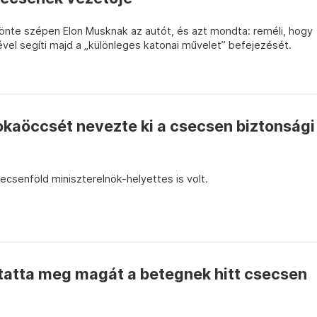
nte szépen Elon Musknak az autót, és azt mondta: reméli, hogy
el segíti majd a „különleges katonai művelet” befejezését.
okaöccsét nevezte ki a csecsen biztonsági
csenföld miniszterelnök-helyettes is volt.
tatta meg magát a betegnek hitt csecsen