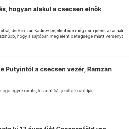
rés, hogyan alakul a csecsen elnök
géből, de Ramzan Kadirov bejelentése még nem jelent azonnali
ószínűbb, hogy a sajtóban megjelent betegsége miatt versenyt
te Putyintól a csecsen vezér, Ramzan
ége egyre romlik, kiskorú fiát jelölte ki utódjául.