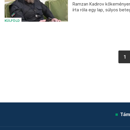
Ramzan Kadirov kőkeményen p
írta róla egy lap, súlyos bete
KÜLFÖLD
1
Tám