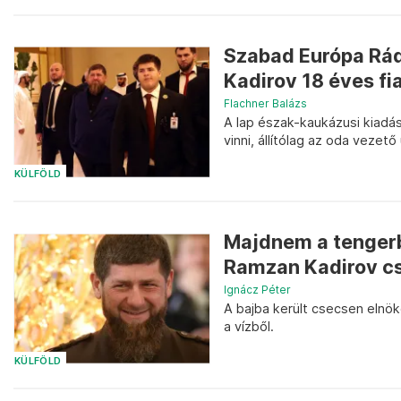
Szabad Európa Rád
Kadirov 18 éves fi
Flachner Balázs
A lap észak-kaukázusi kiadás
vinni, állítólag az oda vezető 
KÜLFÖLD
Majdnem a tengerbe
Ramzan Kadirov c
Ignácz Péter
A bajba került csecsen elnök
a vízből.
KÜLFÖLD