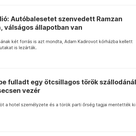
ió: Autóbalesetet szenvedett Ramzan
a, válságos állapotban van
ának két forrás is azt mondta, Adam Kadirovot kórházba kellett
utakat is lezárták.
 fulladt egy ötcsillagos török szállodáná
secsen vezér
öt a hotel személyzete és a török parti őrség tagjai mentették ki