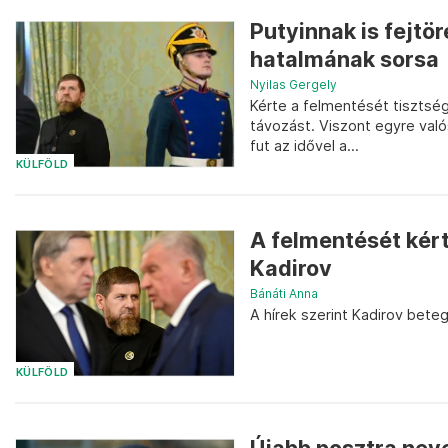
Putyinnak is fejtö
hatalmának sorsa
Nyilas Gergely
Kérte a felmentését tisztsé
távozást. Viszont egyre val
fut az idővel a...
KÜLFÖLD
A felmentését kér
Kadirov
Bánáti Anna
A hírek szerint Kadirov betegs
KÜLFÖLD