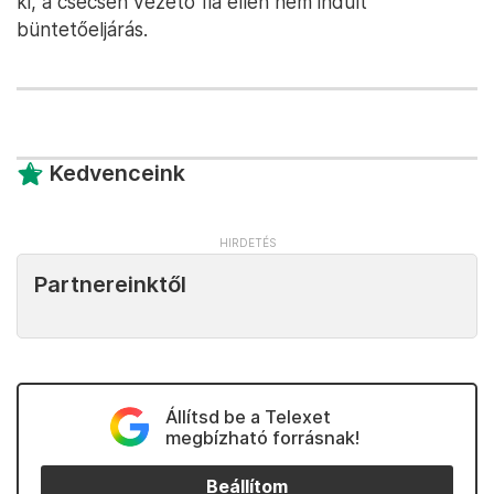
ki, a csecsen vezető fia ellen nem indult
büntetőeljárás.
Kedvenceink
Partnereinktől
Állítsd be a Telexet
megbízható forrásnak!
Beállítom