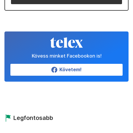
Kövess minket Facebookon is!
Követem!
Legfontosabb