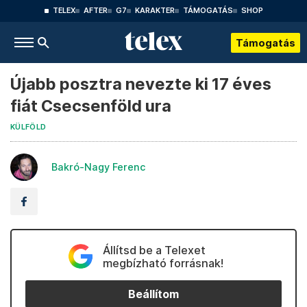
TELEX
AFTER
G7
KARAKTER
TÁMOGATÁS
SHOP
Támogatás
Újabb posztra nevezte ki 17 éves
fiát Csecsenföld ura
KÜLFÖLD
Bakró-Nagy Ferenc
Állítsd be a Telexet
megbízható forrásnak!
Beállítom