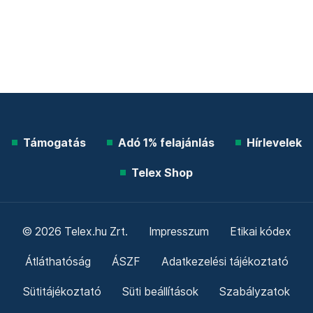
Támogatás
Adó 1% felajánlás
Hírlevelek
Telex Shop
© 2026 Telex.hu Zrt.
Impresszum
Etikai kódex
Átláthatóság
ÁSZF
Adatkezelési tájékoztató
Sütitájékoztató
Süti beállítások
Szabályzatok