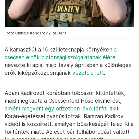
Fotó: Chingis Kondarov / Reuters
A kamaszfiút a 16. születésnapja környékén
a
csecsen elnök biztonsági szolgálatának élére
nevezte ki apja, majd tavaly áprilisban a különleges
erők kiképzőközpontjának
vezetője lett
.
Adam Kadirovot korábban többször kitüntették,
majd megkapta a Csecsenföld Hőse elismerést,
amiért megvert egy őrizetben lévő férfit
, akit
Korán-égetéssel gyanúsítottak. Ramzan Kadirov
videót is közzétett, amelyen büszkeségét fejezi ki a
történtek miatt. Az eset bár felháborodást váltott