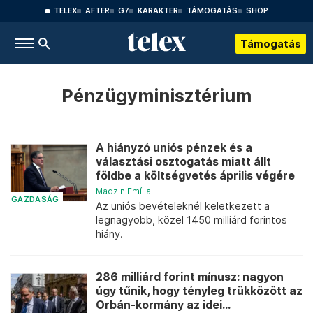
TELEX
AFTER
G7
KARAKTER
TÁMOGATÁS
SHOP
Támogatás
Pénzügyminisztérium
A hiányzó uniós pénzek és a
választási osztogatás miatt állt
földbe a költségvetés április végére
Madzin Emília
GAZDASÁG
Az uniós bevételeknél keletkezett a
legnagyobb, közel 1450 milliárd forintos
hiány.
286 milliárd forint mínusz: nagyon
úgy tűnik, hogy tényleg trükközött az
Orbán-kormány az idei...