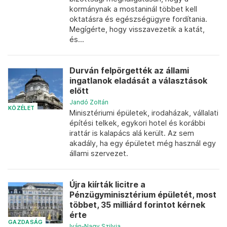
kormánynak a mostaninál többet kell
oktatásra és egészségügyre fordítania.
Megígérte, hogy visszavezetik a katát,
és...
Durván felpörgették az állami
ingatlanok eladását a választások
előtt
Jandó Zoltán
KÖZÉLET
Minisztériumi épületek, irodaházak, vállalati
építési telkek, egykori hotel és korábbi
irattár is kalapács alá került. Az sem
akadály, ha egy épületet még használ egy
állami szervezet.
Újra kiírták licitre a
Pénzügyminisztérium épületét, most
többet, 35 milliárd forintot kérnek
érte
GAZDASÁG
Iván-Nagy Szilvia