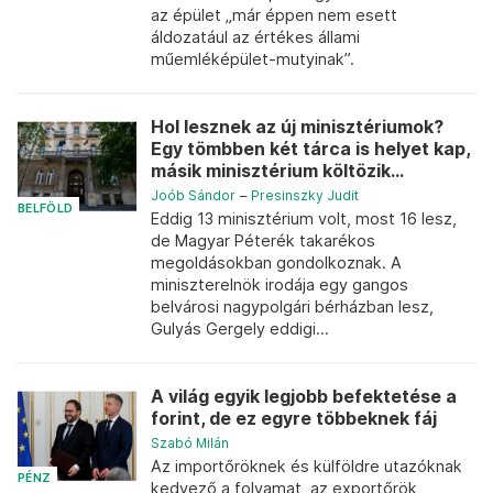
az épület „már éppen nem esett
áldozatául az értékes állami
műemléképület-mutyinak”.
Hol lesznek az új minisztériumok?
Egy tömbben két tárca is helyet kap,
másik minisztérium költözik...
Joób Sándor
–
Presinszky Judit
BELFÖLD
Eddig 13 minisztérium volt, most 16 lesz,
de Magyar Péterék takarékos
megoldásokban gondolkoznak. A
miniszterelnök irodája egy gangos
belvárosi nagypolgári bérházban lesz,
Gulyás Gergely eddigi...
A világ egyik legjobb befektetése a
forint, de ez egyre többeknek fáj
Szabó Milán
Az importőröknek és külföldre utazóknak
PÉNZ
kedvező a folyamat, az exportőrök