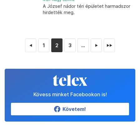
A József nádor téri épületet harmadszor
hirdették meg.
1
2
3
...
◄
►
►►
Kövess minket Facebookon is!
Követem!