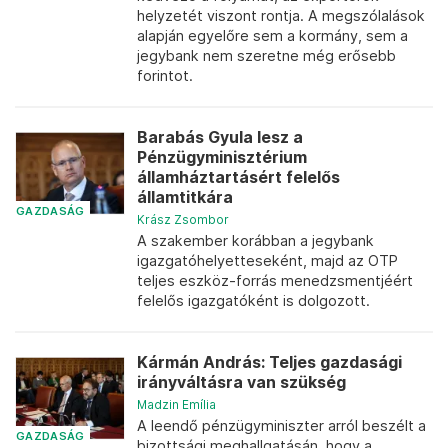
helyzetét viszont rontja. A megszólalások
alapján egyelőre sem a kormány, sem a
jegybank nem szeretne még erősebb
forintot.
Barabás Gyula lesz a
Pénzügyminisztérium
államháztartásért felelős
államtitkára
GAZDASÁG
Krász Zsombor
A szakember korábban a jegybank
igazgatóhelyetteseként, majd az OTP
teljes eszköz-forrás menedzsmentjéért
felelős igazgatóként is dolgozott.
Kármán András: Teljes gazdasági
irányváltásra van szükség
Madzin Emília
A leendő pénzügyminiszter arról beszélt a
GAZDASÁG
bizottsági meghallgatásán, hogy a