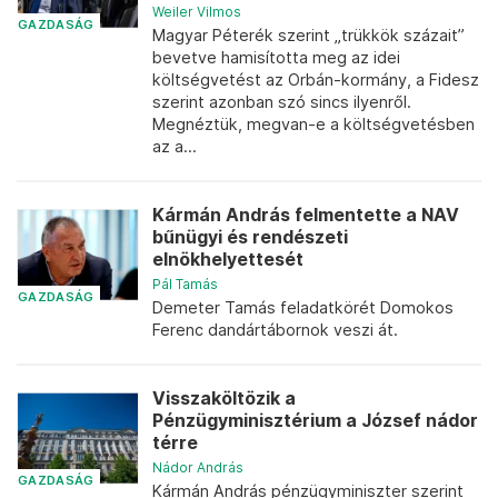
Weiler Vilmos
GAZDASÁG
Magyar Péterék szerint „trükkök százait”
bevetve hamisította meg az idei
költségvetést az Orbán-kormány, a Fidesz
szerint azonban szó sincs ilyenről.
Megnéztük, megvan-e a költségvetésben
az a...
Kármán András felmentette a NAV
bűnügyi és rendészeti
elnökhelyettesét
Pál Tamás
GAZDASÁG
Demeter Tamás feladatkörét Domokos
Ferenc dandártábornok veszi át.
Visszaköltözik a
Pénzügyminisztérium a József nádor
térre
Nádor András
GAZDASÁG
Kármán András pénzügyminiszter szerint