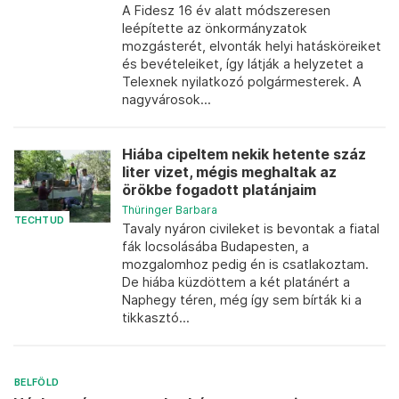
A Fidesz 16 év alatt módszeresen
leépítette az önkormányzatok
mozgásterét, elvonták helyi hatásköreiket
és bevételeiket, így látják a helyzetet a
Telexnek nyilatkozó polgármesterek. A
nagyvárosok...
Hiába cipeltem nekik hetente száz
liter vizet, mégis meghaltak az
örökbe fogadott platánjaim
Thüringer Barbara
TECHTUD
Tavaly nyáron civileket is bevontak a fiatal
fák locsolásába Budapesten, a
mozgalomhoz pedig én is csatlakoztam.
De hiába küzdöttem a két platánért a
Naphegy téren, még így sem bírták ki a
tikkasztó...
BELFÖLD