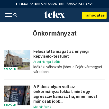
TELEX
AFTER
G7
KARAKTER
TÁMOGATÁS
SHOP
Támogatás
Önkormányzat
Feloszlatta magát az enyingi
képviselő-testület
Aradi Hanga Zsófia
Időközi választás jöhet a Fejér vármegyei
BELFÖLD
városban.
A Fidesz olyan volt az
önkormányzatokkal, mint egy
agresszív kamasz fiú, innen most
már csak jobb...
BELFÖLD
Molnár Réka