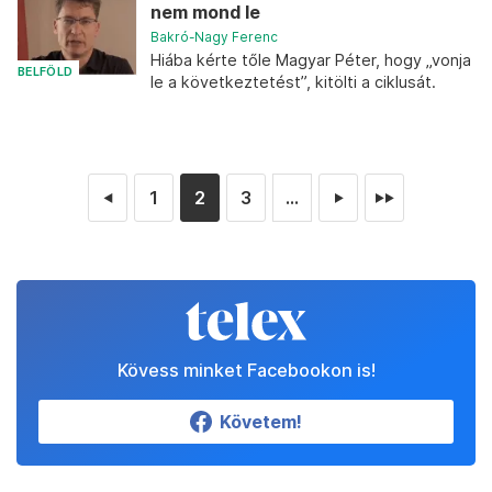
nem mond le
Bakró-Nagy Ferenc
Hiába kérte tőle Magyar Péter, hogy „vonja
BELFÖLD
le a következtetést”, kitölti a ciklusát.
1
2
3
...
◄
►
►►
Kövess minket Facebookon is!
Követem!