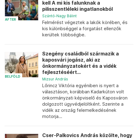
kell A mi kis falunknak a
pilisszentléleki ingatlanokból
Szántó-Nagy Bálint
AFTER
Felmérést végeztek a lakók körében, és
kis különbséggel a forgatást ellenzők
kerültek többségbe.
Szegény családból származik a
kaposvári jogász, aki az
önkormányzatokért és a vidék
fejlesztéséért...
BELFÖLD
Mizsur András
Lőrincz Viktória egyéniben is nyert a
választáson, korábban Kadarkúton volt
önkormányzati képviselő és Kaposváron
dolgozott ügyvédjelöltként. Szerinte a
vidék az ország felemelkedésének
motorja...
Cser-Palkovics András közölte, hogy