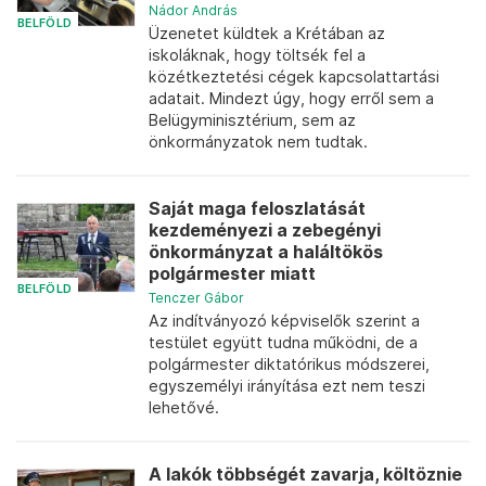
Nádor András
BELFÖLD
Üzenetet küldtek a Krétában az
iskoláknak, hogy töltsék fel a
közétkeztetési cégek kapcsolattartási
adatait. Mindezt úgy, hogy erről sem a
Belügyminisztérium, sem az
önkormányzatok nem tudtak.
Saját maga feloszlatását
kezdeményezi a zebegényi
önkormányzat a haláltökös
polgármester miatt
BELFÖLD
Tenczer Gábor
Az indítványozó képviselők szerint a
testület együtt tudna működni, de a
polgármester diktatórikus módszerei,
egyszemélyi irányítása ezt nem teszi
lehetővé.
A lakók többségét zavarja, költöznie