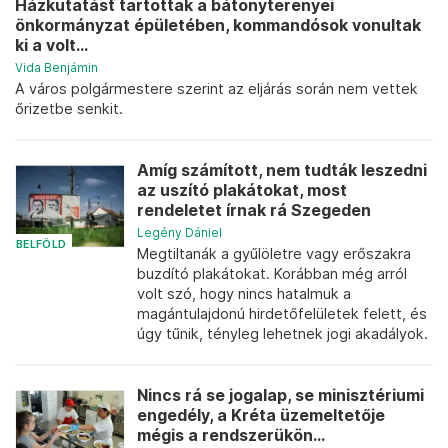
Házkutatást tartottak a bátonyterenyei
önkormányzat épületében, kommandósok vonultak
ki a volt...
Vida Benjámin
A város polgármestere szerint az eljárás során nem vettek
őrizetbe senkit.
Amíg számított, nem tudták leszedni
az uszító plakátokat, most
rendeletet írnak rá Szegeden
Legény Dániel
BELFÖLD
Megtiltanák a gyűlöletre vagy erőszakra
buzdító plakátokat. Korábban még arról
volt szó, hogy nincs hatalmuk a
magántulajdonú hirdetőfelületek felett, és
úgy tűnik, tényleg lehetnek jogi akadályok.
Nincs rá se jogalap, se minisztériumi
engedély, a Kréta üzemeltetője
mégis a rendszerükön...