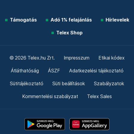
Támogatás
Adó 1% felajánlás
Hírlevelek
Telex Shop
© 2026 Telex.hu Zrt.
Impresszum
Etikai kódex
Átláthatóság
ÁSZF
Adatkezelési tájékoztató
Sütitájékoztató
Süti beállítások
Szabályzatok
Kommentelési szabályzat
Telex Sales