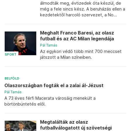
álmodták meg, évtizedek óta készül, de
még a fele sincs kész. A beruházás ellen a
kezdetektől harcoló szervezet, a No...
Meghalt Franco Baresi, az olasz
futball és az AC Milan legendája
Pál Tamás
Az egykori védő több mint 700 meccset
SPORT
játszott a Milan színeiben.
BELFÖLD
Olaszországban fogták el a zalai ál-Jézust
Pál Tamás
A 73 éves férfi Macerata városáig menekült a
börtönbüntetés elől.
Megtalálták az olasz
futballválogatott új szövetségi