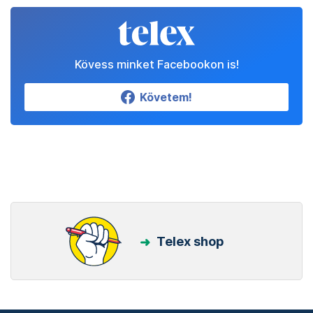
Kövess minket Facebookon is!
Követem!
Telex shop