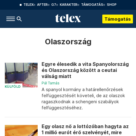
TELEX
AFTER
G7
KARAKTER
TÁMOGATÁS
SHOP
Támogatás
Olaszország
Egyre élesedik a vita Spanyolország
és Olaszország között a ceutai
válság miatt
Pál Tamás
KÜLFÖLD
A spanyol kormány a határellenőrzések
felfüggesztését követeli, de az olaszok
ragaszkodnak a schengeni szabályok
felfüggesztéséhez.
Egy olasz nő a lottózóban hagyta az
1 millió eurót érő szelvényét, mire