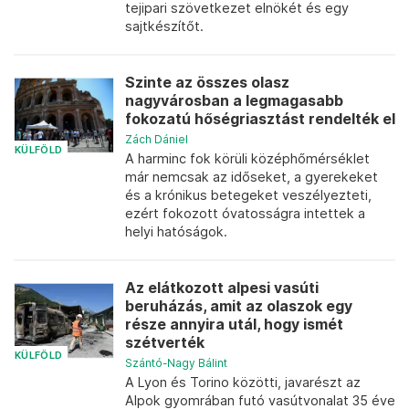
tejipari szövetkezet elnökét és egy
sajtkészítőt.
Szinte az összes olasz
nagyvárosban a legmagasabb
fokozatú hőségriasztást rendelték el
Zách Dániel
KÜLFÖLD
A harminc fok körüli középhőmérséklet
már nemcsak az időseket, a gyerekeket
és a krónikus betegeket veszélyezteti,
ezért fokozott óvatosságra intettek a
helyi hatóságok.
Az elátkozott alpesi vasúti
beruházás, amit az olaszok egy
része annyira utál, hogy ismét
szétverték
KÜLFÖLD
Szántó-Nagy Bálint
A Lyon és Torino közötti, javarészt az
Alpok gyomrában futó vasútvonalat 35 éve