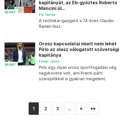
kapitányát, az Eb-győztes Roberto
Mancini ül...
SPORT
Pál Tamás
A technikai igazgató a 74 éves Claudio
Ranieri lesz.
Orosz kapcsolatai miatt nem lehet
Pirlo az olasz válogatott szövetségi
kapitánya
Fehér János
SPORT
Pirlo egy olyan orosz sportfogadási cég
nagykövete volt, ami Kreml-párti
szereplőkkel is gyakran megjelent.
1
2
3
...
►
►►