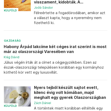
visszament, kidobták. A...
Joób Sándor
KÜLFÖLD
Félreértette a fogadóirodában, amikor azt
a választ kapta, hogy a nyeremény nem
fizethető ki.
GAZDASÁG
Habony Árpád lakcíme két céges irat szerint is most
már az olaszországi Varesében van
Klág Dávid
Július végén írták át a címet a cégjegyzékben. Ezen az
észak-olaszországi településen korábban egy kormányhoz
köthető kör vett egy luxusvillát.
Nyers tejből készült sajtot evett,
kilenc évig volt kómában, majd
meghalt egy gyerek Olaszországban
Zách Dániel
KÜLFÖLD
A történtek miatt korábban elítélték egy