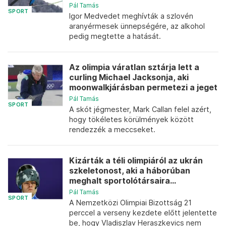
Pál Tamás
SPORT
Igor Medvedet meghívták a szlovén
aranyérmesek ünnepségére, az alkohol
pedig megtette a hatását.
Az olimpia váratlan sztárja lett a
curling Michael Jacksonja, aki
moonwalkjárásban permetezi a jeget
Pál Tamás
SPORT
A skót jégmester, Mark Callan felel azért,
hogy tökéletes körülmények között
rendezzék a meccseket.
Kizárták a téli olimpiáról az ukrán
szkeletonost, aki a háborúban
meghalt sportolótársaira...
Pál Tamás
SPORT
A Nemzetközi Olimpiai Bizottság 21
perccel a verseny kezdete előtt jelentette
be, hogy Vladiszlav Heraszkevics nem