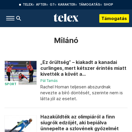
TELEX
AFTER
G7
KARAKTER
TÁMOGATÁS
SHOP
Támogatás
Milánó
„Ez őrültség” – kiakadt a kanadai
curlinges, mert kétszer érintés miatt
kivették a kövét a...
Pál Tamás
SPORT
Rachel Homan teljesen abszurdnak
nevezte a bíró döntését, szerinte nem is
látta jól az esetet.
Hazaküldték az olimpiáról a finn
síugrók edzőjét, aki bepiálva
ünnepelte a szlovének győzelmét