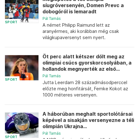
síugróversenyén, Domen Prevc a
dobogóról is lemaradt
Pál Tamás
SPORT
A német Philipp Raimund lett az
aranyérmes, aki korábban még csak
világkupaversenyt sem nyert.
Öt perc alatt kétszer dőlt meg az
olimpiai csúcs gyorskorcsolyában, a
hollandok megnyerték az első...
Pál Tamás
SPORT
Jutta Leerdam 28 századmásodperccel
előzte meg honfitársát, Femke Kokot az
1000 méteres versenyen.
A háborúban meghalt sportolótársai
képével a sisakján versenyezne a téli
olimpián Ukrajna...
Pál Tamás
SPORT