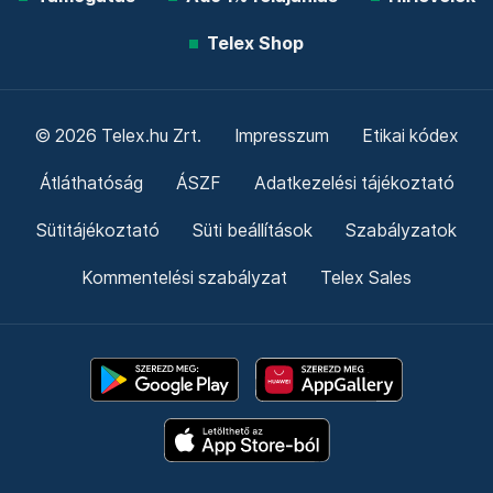
Telex Shop
© 2026 Telex.hu Zrt.
Impresszum
Etikai kódex
Átláthatóság
ÁSZF
Adatkezelési tájékoztató
Sütitájékoztató
Süti beállítások
Szabályzatok
Kommentelési szabályzat
Telex Sales