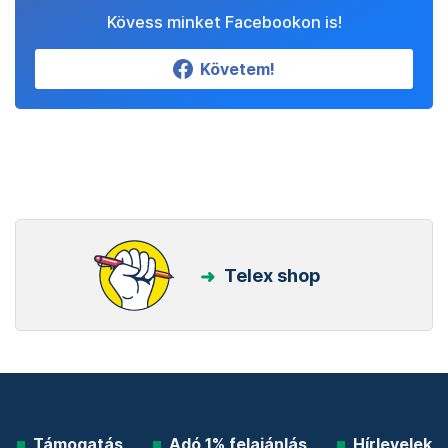
Kövess minket Facebookon is!
Követem!
Telex shop
Támogatás
Adó 1% felajánlás
Hírlevelek