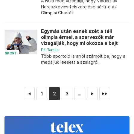
A NOB még vizsgálja, hogy Vladiszlav
Heraszkevics felszerelése sérti-e az
Olimpiai Chartát.
Egymás után esnek szét a téli
olimpia érmei, a szervezők már
vizsgálják, hogy mi okozza a bajt
Pál Tamás
SPORT
Több sportoló is arról számolt be, hogy a
medáljuk leesett a szalagról.
1
2
3
...
◄
►
►►