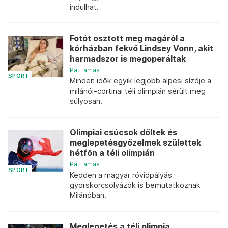
indulhat.
Fotót osztott meg magáról a
kórházban fekvő Lindsey Vonn, akit
harmadszor is megoperáltak
Pál Tamás
SPORT
Minden idők egyik legjobb alpesi sízője a
milánói-cortinai téli olimpián sérült meg
súlyosan.
Olimpiai csúcsok dőltek és
meglepetésgyőzelmek születtek
hétfőn a téli olimpián
Pál Tamás
SPORT
Kedden a magyar rövidpályás
gyorskorcsolyázók is bemutatkoznak
Milánóban.
Meglepetés a téli olimpia