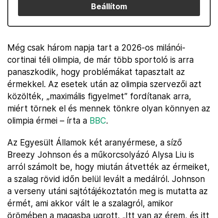
Beállítom
Még csak három napja tart a 2026-os milánói-
cortinai téli olimpia, de már több sportoló is arra
panaszkodik, hogy problémákat tapasztalt az
érmekkel. Az esetek után az olimpia szervezői azt
közölték, „maximális figyelmet” fordítanak arra,
miért törnek el és mennek tönkre olyan könnyen az
olimpia érmei – írta a
BBC
.
Az Egyesült Államok két aranyérmese, a síző
Breezy Johnson és a műkorcsolyázó Alysa Liu is
arról számolt be, hogy miután átvették az érmeiket,
a szalag rövid időn belül levált a medálról. Johnson
a verseny utáni sajtótájékoztatón meg is mutatta az
érmét, ami akkor vált le a szalagról, amikor
örömében a magasba ugrott. „Itt van az érem, és itt