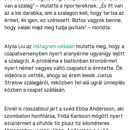
van a szalag” – mutatta a riportereknek. „És itt van
az a kis darabka, ami a szalagon kell, hogy tartsa az
érmet, és igen, ez szétesett. Biztos vagyok benne,
hogy valaki majd meg tudja javítani” – mondta.
Alysa Liu az
Instagram-oldalán
mutatta meg, hogy a
csapatversenyben nyert aranyérme ugyanígy lejött
a szalagról. A probléma a biatlonban bronzérmet
nyert német vegyes váltó csapatot is érintette. Ők
videóra is vették, ahogy az érem leesik Justus
Strelow szalagjáról, miközben fel-alá ugrál ünneplés
közben a csapat szállásán.
Ennél is rosszabbul járt a svéd Ebba Andersson, aki
szombaton honfitársa, Frida Karlsson mögött nyert
ezüstérmet a sífutók tíz plusz tíz kilométeres