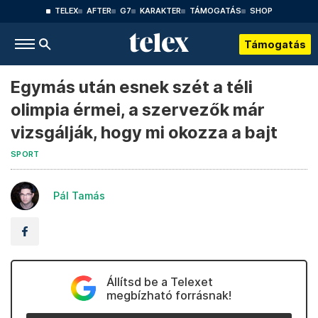
TELEX
AFTER
G7
KARAKTER
TÁMOGATÁS
SHOP
Támogatás
Egymás után esnek szét a téli
olimpia érmei, a szervezők már
vizsgálják, hogy mi okozza a bajt
SPORT
Pál Tamás
Állítsd be a Telexet
megbízható forrásnak!