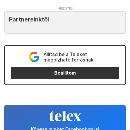
Partnereinktől
Állítsd be a Telexet
megbízható forrásnak!
Beállítom
Kövess minket Facebookon is!