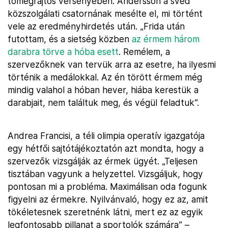
tömegrajtos versenyében. Andersson a svéd
közszolgálati csatornának mesélte el, mi történt
vele az eredményhirdetés után. „Frida után
futottam, és a sietség közben
az érmem három
darabra törve a hóba esett
. Remélem, a
szervezőknek van tervük arra az esetre, ha ilyesmi
történik a medálokkal. Az én törött érmem még
mindig valahol a hóban hever, hiába kerestük a
darabjait, nem találtuk meg, és végül feladtuk”.
Andrea Francisi, a téli olimpia operatív igazgatója
egy hétfői sajtótájékoztatón azt mondta, hogy a
szervezők vizsgálják az érmek ügyét. „Teljesen
tisztában vagyunk a helyzettel. Vizsgáljuk, hogy
pontosan mi a probléma. Maximálisan oda fogunk
figyelni az érmekre. Nyilvánvaló, hogy ez az, amit
tökéletesnek szeretnénk látni, mert ez az egyik
legfontosabb pillanat a sportolók számára” –