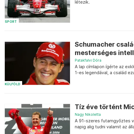
létezik.
SPORT
Schumacher család
mesterséges intell
Patakfalvi Dóra
A lap címlapon ígérte az exk
1-es legendával, a család ezu
KÜLFÖLD
Tíz éve történt M
Nagy Nikoletta
A 91-szeres futamgyőztes vo
napig alig tudni valamit az á