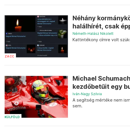
Néhány kormányköz
halálhírét, csak épp
Németh-Halász Nikolett
Kattintékony címre volt szük
ZACC
Michael Schumache
kezdőbetűit egy b
Iván-Nagy Szilvia
A segítség mértéke nem isme
sem.
KÜLFÖLD