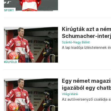
SPORT
Kirúgták azt a ném
Schumacher-inter
Szántó-Nagy Bálint
A lap kiadója ízléstelennek 
KÜLFÖLD
Egy német magazin
igazából egy chatb
Világi Máté
Az autóversenyző családja azt