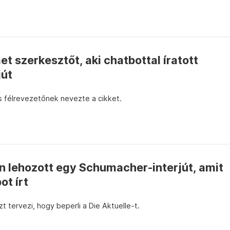
et szerkesztőt, aki chatbottal íratott
jút
és félrevezetőnek nevezte a cikket.
 lehozott egy Schumacher-interjút, amit
ot írt
 tervezi, hogy beperli a Die Aktuelle-t.