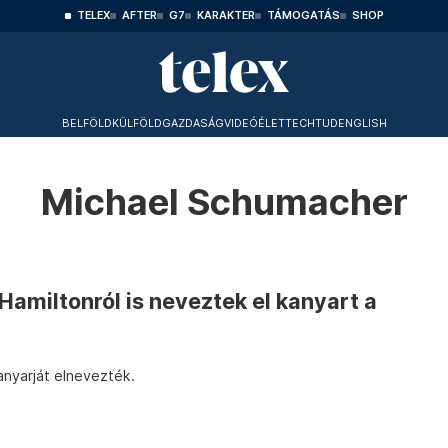
TELEX
AFTER
G7
KARAKTER
TÁMOGATÁS
SHOP
BELFÖLD
KÜLFÖLD
GAZDASÁG
VIDEÓ
ÉLET
TECHTUD
ENGLISH
Michael Schumacher
amiltonról is neveztek el kanyart a
nyarját elnevezték.