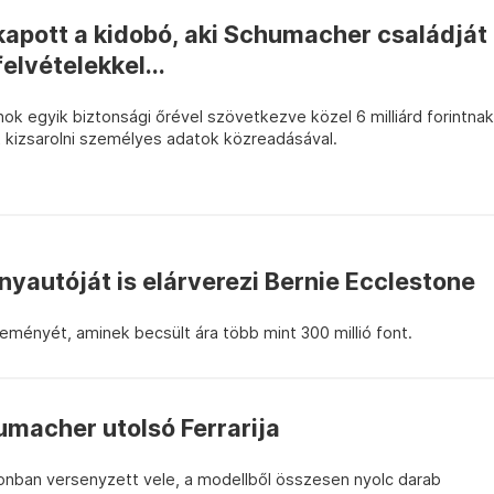
kapott a kidobó, aki Schumacher családját
felvételekkel...
nok egyik biztonsági őrével szövetkezve közel 6 milliárd forintnak
t kizsarolni személyes adatok közreadásával.
yautóját is elárverezi Bernie Ecclestone
eményét, aminek becsült ára több mint 300 millió font.
umacher utolsó Ferrarija
nban versenyzett vele, a modellből összesen nyolc darab