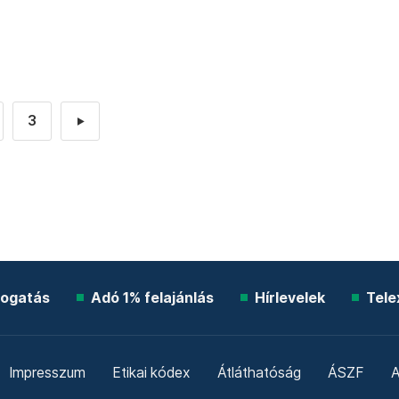
3
►
ogatás
Adó 1% felajánlás
Hírlevelek
Tele
Impresszum
Etikai kódex
Átláthatóság
ÁSZF
A