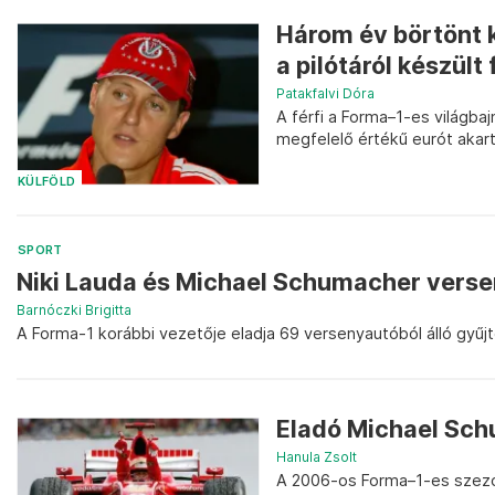
Három év börtönt 
a pilótáról készült 
Patakfalvi Dóra
A férfi a Forma–1-es világbaj
megfelelő értékű eurót akar
KÜLFÖLD
SPORT
Niki Lauda és Michael Schumacher versen
Barnóczki Brigitta
A Forma-1 korábbi vezetője eladja 69 versenyautóból álló gyűjt
Eladó Michael Sch
Hanula Zsolt
A 2006-os Forma–1-es szezo