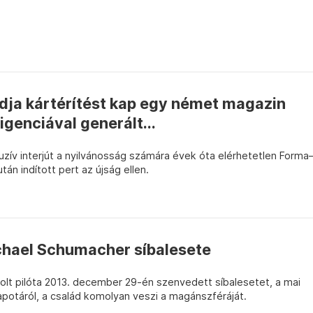
ja kártérítést kap egy német magazin
igenciával generált...
luzív interjút a nyilvánosság számára évek óta elérhetetlen Forma
tán indított pert az újság ellen.
ichael Schumacher síbalesete
lt pilóta 2013. december 29-én szenvedett síbalesetet, a mai
llapotáról, a család komolyan veszi a magánszféráját.