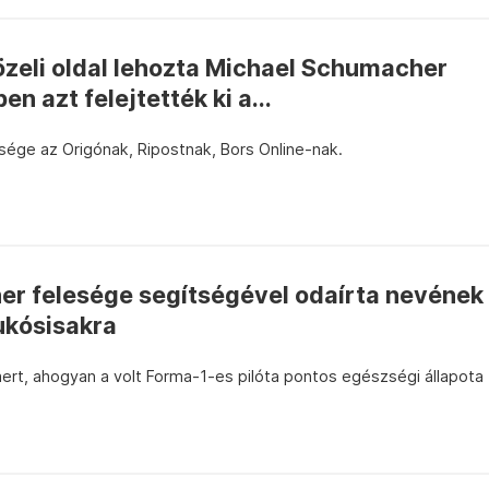
eli oldal lehozta Michael Schumacher
en azt felejtették ki a...
sége az Origónak, Ripostnak, Bors Online-nak.
r felesége segítségével odaírta nevének
ukósisakra
rt, ahogyan a volt Forma-1-es pilóta pontos egészségi állapota