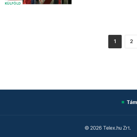
KÜLFÖLD
1
2
Tám
© 2026 Telex.hu Zrt.