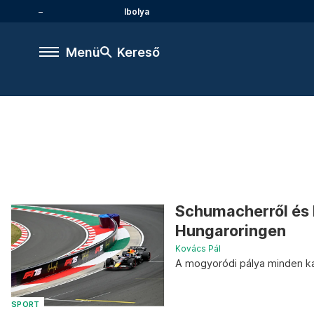
Ibolya
Menü
Kereső
Schumacherről és H
Hungaroringen
Kovács Pál
A mogyoródi pálya minden ka
SPORT