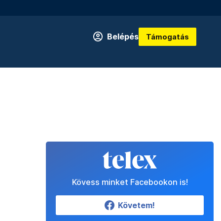
Belépés
Támogatás
Kövess minket Facebookon is!
Követem!