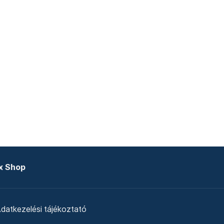
x Shop
datkezelési tájékoztató