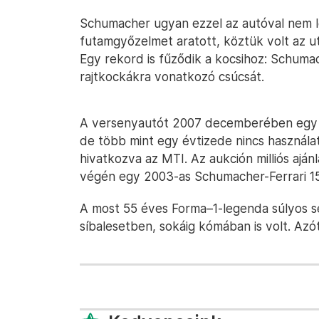
Schumacher ugyan ezzel az autóval nem l
futamgyőzelmet aratott, köztük volt az ut
Egy rekord is fűződik a kocsihoz: Schum
rajtkockákra vonatkozó csúcsát.
A versenyautót 2007 decemberében egy an
de több mint egy évtizede nincs használa
hivatkozva az MTI. Az aukción milliós ajá
végén egy 2003-as Schumacher-Ferrari 15 m
A most 55 éves Forma–1-legenda súlyos s
síbalesetben, sokáig kómában is volt. Azó