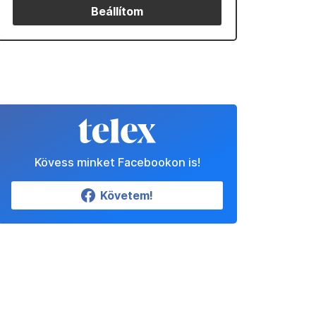
Beállítom
Kövess minket Facebookon is!
Követem!