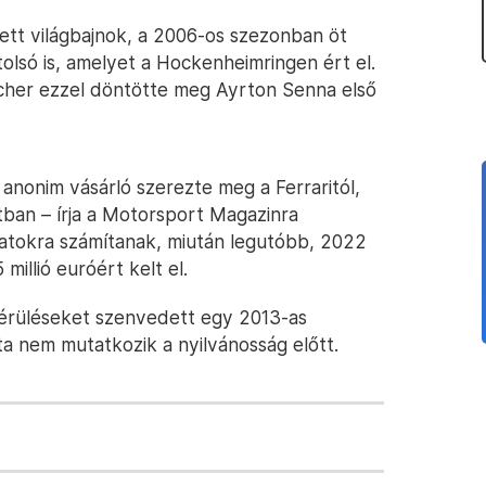
ett világbajnok, a 2006-os szezonban öt
olsó is, amelyet a Hockenheimringen ért el.
acher ezzel döntötte meg Ayrton Senna első
onim vásárló szerezte meg a Ferraritól,
tban – írja a Motorsport Magazinra
nlatokra számítanak, miután legutóbb, 2022
illió euróért kelt el.
érüléseket szenvedett egy 2013-as
ta nem mutatkozik a nyilvánosság előtt.