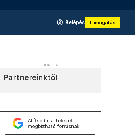
Belépés
Támogatás
Partnereinktől
Állítsd be a Telexet
megbízható forrásnak!