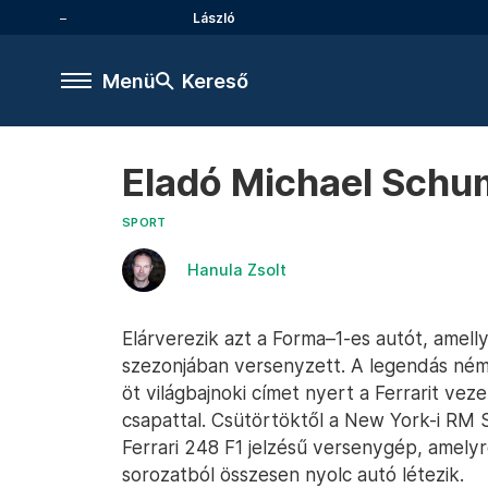
László
Menü
Kereső
Eladó Michael Schum
SPORT
Hanula Zsolt
Elárverezik azt a Forma–1-es autót, amell
szezonjában versenyzett. A legendás ném
öt világbajnoki címet nyert a Ferrarit vez
csapattal. Csütörtöktől a New York-i RM S
Ferrari 248 F1 jelzésű versenygép, amelyre
sorozatból összesen nyolc autó létezik.