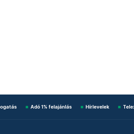
ogatás
Adó 1% felajánlás
Hírlevelek
Tele
Impresszum
Etikai kódex
Átláthatóság
ÁSZF
A