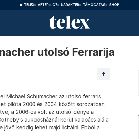
TELEX
AFTER
G7
KARAKTER
TÁMOGATÁS
SHOP
acher utolsó Ferrarija
yel Michael Schumacher az utolsó ferraris
et pilóta 2000 és 2004 között sorozatban
etve, a 2006-os volt az utolsó idénye a
otheby's aukciósháznál kerül kalapács alá a
 jövő keddig lehet majd licitálni. Ebből a