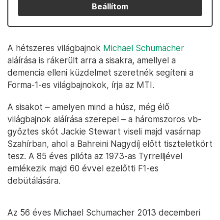
Beállítom
A hétszeres világbajnok
Michael Schumacher
aláírása is rákerült arra a sisakra, amellyel a
demencia elleni küzdelmet szeretnék segíteni a
Forma-1-es világbajnokok, írja az MTI.
A sisakot – amelyen mind a húsz, még élő
világbajnok aláírása szerepel – a háromszoros vb-
győztes skót Jackie Stewart viseli majd vasárnap
Szahírban, ahol a Bahreini Nagydíj előtt tiszteletkört
tesz. A 85 éves pilóta az 1973-as Tyrrelljével
emlékezik majd 60 évvel ezelőtti F1-es
debütálására.
Az 56 éves Michael Schumacher 2013 decemberi