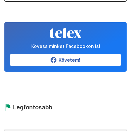
Kövess minket Facebookon is!
Követem!
Legfontosabb