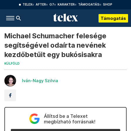
TELEX
AFTER
G7
KARAKTER
TÁMOGATÁS
SHOP
Támogatás
Michael Schumacher felesége
segítségével odaírta nevének
kezdőbetűit egy bukósisakra
KÜLFÖLD
Iván-Nagy Szilvia
Állítsd be a Telexet
megbízható forrásnak!