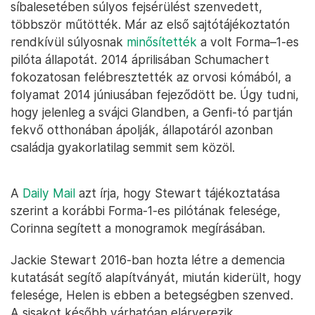
síbalesetében súlyos fejsérülést szenvedett,
többször műtötték. Már az első sajtótájékoztatón
rendkívül súlyosnak
minősítették
a volt Forma–1-es
pilóta állapotát. 2014 áprilisában Schumachert
fokozatosan felébresztették az orvosi kómából, a
folyamat 2014 júniusában fejeződött be. Úgy tudni,
hogy jelenleg a svájci Glandben, a Genfi-tó partján
fekvő otthonában ápolják, állapotáról azonban
családja gyakorlatilag semmit sem közöl.
A
Daily Mail
azt írja, hogy Stewart tájékoztatása
szerint a korábbi Forma-1-es pilótának felesége,
Corinna segített a monogramok megírásában.
Jackie Stewart 2016-ban hozta létre a demencia
kutatását segítő alapítványát, miután kiderült, hogy
felesége, Helen is ebben a betegségben szenved.
A sisakot később várhatóan elárverezik.