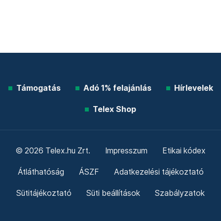
Támogatás
Adó 1% felajánlás
Hírlevelek
Telex Shop
© 2026 Telex.hu Zrt.
Impresszum
Etikai kódex
Átláthatóság
ÁSZF
Adatkezelési tájékoztató
Sütitájékoztató
Süti beállítások
Szabályzatok
Kommentelési szabályzat
Telex Sales