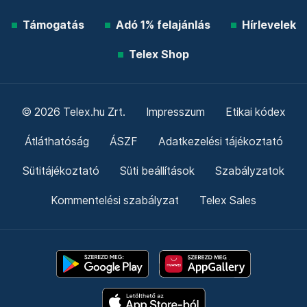
Támogatás
Adó 1% felajánlás
Hírlevelek
Telex Shop
© 2026 Telex.hu Zrt.
Impresszum
Etikai kódex
Átláthatóság
ÁSZF
Adatkezelési tájékoztató
Sütitájékoztató
Süti beállítások
Szabályzatok
Kommentelési szabályzat
Telex Sales