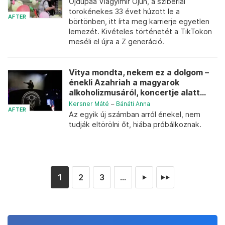
Ojdupaa Vlagyimir Ojun, a szibériai
torokénekes 33 évet húzott le a
AFTER
börtönben, itt írta meg karrierje egyetlen
lemezét. Kivételes történetét a TikTokon
meséli el újra a Z generáció.
Vitya mondta, nekem ez a dolgom –
énekli Azahriah a magyarok
alkoholizmusáról, koncertje alatt...
Kersner Máté
–
Bánáti Anna
AFTER
Az egyik új számban arról énekel, nem
tudják eltörölni őt, hiába próbálkoznak.
1
2
3
...
►
►►