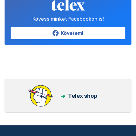
Kövess minket Facebookon is!
Követem!
Telex shop