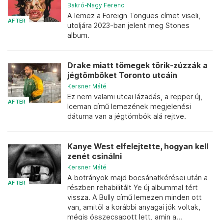
Bakró-Nagy Ferenc
A lemez a Foreign Tongues címet viseli,
AFTER
utoljára 2023-ban jelent meg Stones
album.
Drake miatt tömegek törik-zúzzák a
jégtömböket Toronto utcáin
Kersner Máté
Ez nem valami utcai lázadás, a repper új,
AFTER
Iceman című lemezének megjelenési
dátuma van a jégtömbök alá rejtve.
Kanye West elfelejtette, hogyan kell
zenét csinálni
Kersner Máté
A botrányok majd bocsánatkérései után a
AFTER
részben rehabilitált Ye új albummal tért
vissza. A Bully című lemezen minden ott
van, amitől a korábbi anyagai jók voltak,
mégis összecsapott lett, amin a...