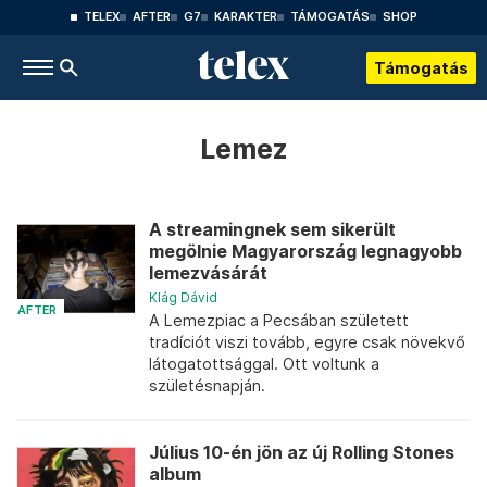
TELEX
AFTER
G7
KARAKTER
TÁMOGATÁS
SHOP
Támogatás
Lemez
A streamingnek sem sikerült
megölnie Magyarország legnagyobb
lemezvásárát
Klág Dávid
AFTER
A Lemezpiac a Pecsában született
tradíciót viszi tovább, egyre csak növekvő
látogatottsággal. Ott voltunk a
születésnapján.
Július 10-én jön az új Rolling Stones
album