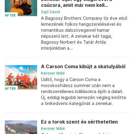
csúcsra, amit már nem kell...
Sajó Dávid
AFTER
A Bagossy Brothers Company tíz éve első
lemezének folkos hangszerelésével és
romantikus dalszövegeivel hamar
népszerű lett. A zenekar két tagja,
Bagossy Norbert és Tatár Attila
interjúnkban a...
A Carson Coma kibújt a skatulyából
Kersner Máté
Üdítő, hogy a Carson Coma a
mocskosfidesz summer után nem a
AFTER
rendszerellenes kiállásokra építi a dalait.
Új, eddigi legjobb lemezén végleg kinőtte
a tinikedvenc kategóriát a zenekar.
Ez a torok szent és sérthetetlen
Kersner Máté