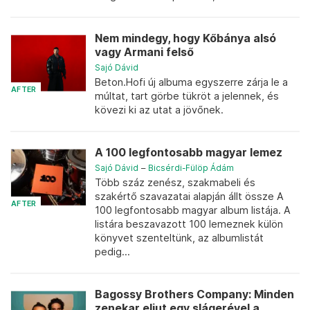
Nem mindegy, hogy Kőbánya alsó
vagy Armani felső
Sajó Dávid
Beton.Hofi új albuma egyszerre zárja le a
AFTER
múltat, tart görbe tükröt a jelennek, és
kövezi ki az utat a jövőnek.
A 100 legfontosabb magyar lemez
Sajó Dávid
–
Bicsérdi-Fülöp Ádám
Több száz zenész, szakmabeli és
szakértő szavazatai alapján állt össze A
AFTER
100 legfontosabb magyar album listája. A
listára beszavazott 100 lemeznek külön
könyvet szenteltünk, az albumlistát
pedig...
Bagossy Brothers Company: Minden
zenekar eljut egy slágerével a