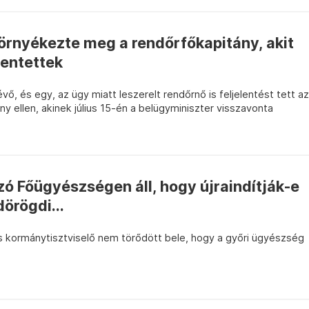
környékezte meg a rendőrfőkapitány, akit
lentettek
évő, és egy, az ügy miatt leszerelt rendőrnő is feljelentést tett az
y ellen, akinek július 15-én a belügyminiszter visszavonta
ó Főügyészségen áll, hogy újraindítják-e
örögdi...
es kormánytisztviselő nem törődött bele, hogy a győri ügyészség