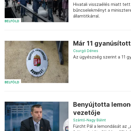
Hivatali visszaélés miatt tet
bűncselekményt a minisztere
államtitkárral.
BELFÖLD
Már 11 gyanúsított
Csurgó Dénes
Az ügyészség szerint a 11 g
BELFÖLD
Benyújtotta lemo
vezetője
Szántó-Nagy Bálint
Fürcht Pál a lemondását az