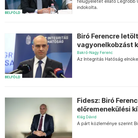
felügyeletét ellátó Legfőbb
indokolta.
BELFÖLD
Biró Ferencre letö
vagyonelkobzást k
Bakró-Nagy Ferenc
Az Integritás Hatóság elnöke
BELFÖLD
Fidesz: Biró Fere
előremenekülési kí
Klág Dávid
A párt közleménye szerint B