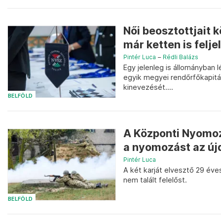
Női beosztottjait 
már ketten is felje
Pintér Luca
–
Rédli Balázs
Egy jelenleg is állományban l
egyik megyei rendőrfőkapitán
kinevezését....
BELFÖLD
A Központi Nyomoz
a nyomozást az újd
Pintér Luca
A két karját elvesztő 29 év
nem talált felelőst.
BELFÖLD