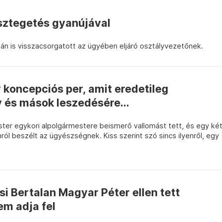
sztegetés gyanújával
után is visszacsorgatott az ügyében eljáró osztályvezetőnek.
y koncepciós per, amit eredetileg
 és mások leszedésére...
ster egykori alpolgármestere beismerő vallomást tett, és egy ké
ól beszélt az ügyészségnek. Kiss szerint szó sincs ilyenről, egy
si Bertalan Magyar Péter ellen tett
em adja fel