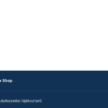
x Shop
datkezelési tájékoztató