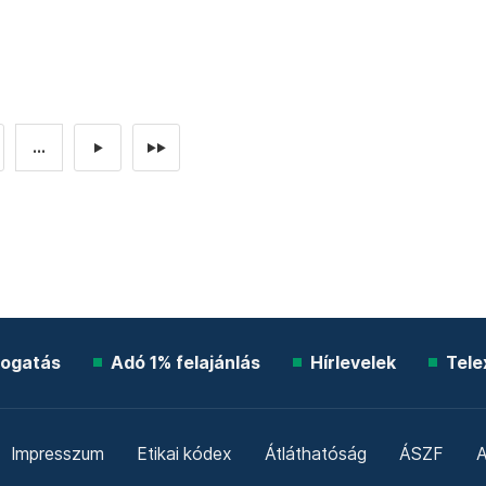
...
►
►►
ogatás
Adó 1% felajánlás
Hírlevelek
Tele
Impresszum
Etikai kódex
Átláthatóság
ÁSZF
A