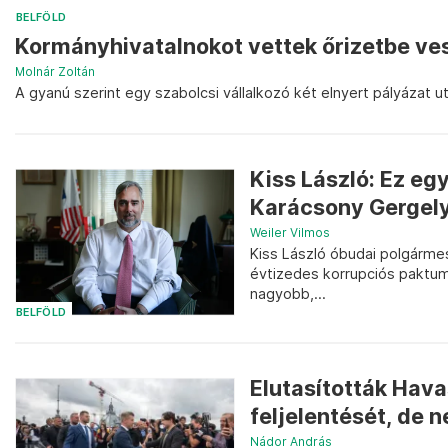
BELFÖLD
Kormányhivatalnokot vettek őrizetbe ve
Molnár Zoltán
A gyanú szerint egy szabolcsi vállalkozó két elnyert pályázat 
Kiss László: Ez eg
Karácsony Gergely
Weiler Vilmos
Kiss László óbudai polgárme
évtizedes korrupciós paktumr
nagyobb,...
BELFÖLD
Elutasították Hava
feljelentését, de n
Nádor András