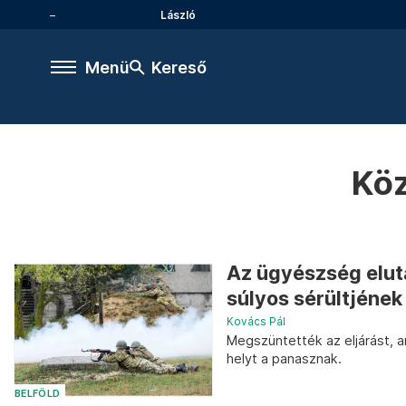
László
Menü
Kereső
Kö
Az ügyészség eluta
súlyos sérültjének
Kovács Pál
Megszüntették az eljárást, a
helyt a panasznak.
BELFÖLD