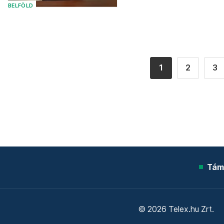
BELFÖLD
1
2
3
Tám
© 2026 Telex.hu Zrt.