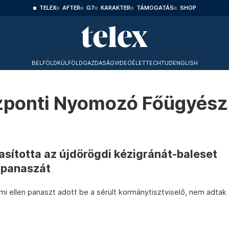
TELEX
AFTER
G7
KARAKTER
TÁMOGATÁS
SHOP
BELFÖLD
KÜLFÖLD
GAZDASÁG
VIDEÓ
ÉLET
TECHTUD
ENGLISH
zponti Nyomozó Főügyész
sította az újdörögdi kézigránát-baleset
 panaszát
mi ellen panaszt adott be a sérült kormánytisztviselő, nem adtak