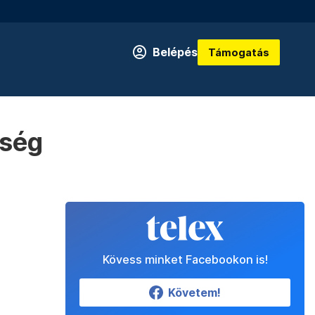
Belépés
Támogatás
ség
Kövess minket Facebookon is!
Követem!