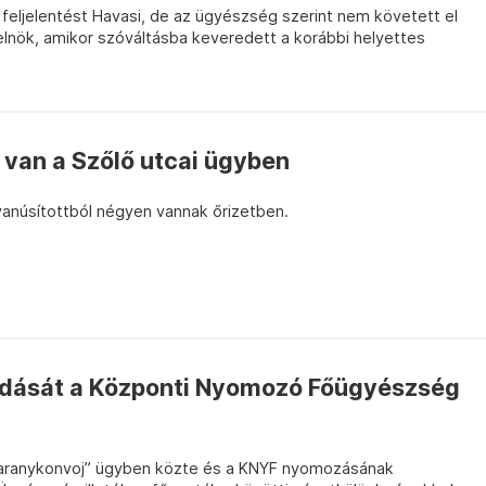
t feljelentést Havasi, de az ügyészség szerint nem követett el
lnök, amikor szóváltásba keveredett a korábbi helyettes
 van a Szőlő utcai ügyben
yanúsítottból négyen vannak őrizetben.
ndását a Központi Nyomozó Főügyészség
 „aranykonvoj” ügyben közte és a KNYF nyomozásának