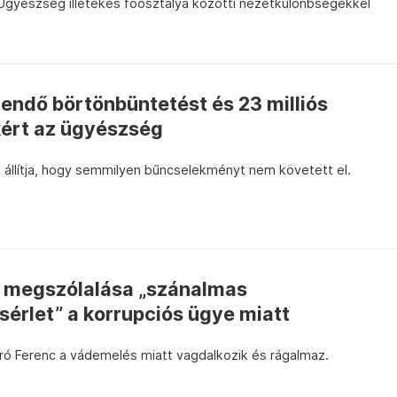
 Ügyészség illetékes főosztálya közötti nézetkülönbségekkel
ltendő börtönbüntetést és 23 milliós
ért az ügyészség
 állítja, hogy semmilyen bűncselekményt nem követett el.
nc megszólalása „szánalmas
sérlet” a korrupciós ügye miatt
iró Ferenc a vádemelés miatt vagdalkozik és rágalmaz.