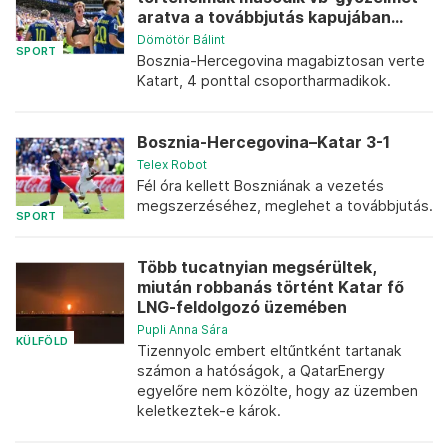
aratva a továbbjutás kapujában...
Dömötör Bálint
SPORT
Bosznia-Hercegovina magabiztosan verte
Katart, 4 ponttal csoportharmadikok.
Bosznia-Hercegovina–Katar 3-1
Telex Robot
Fél óra kellett Boszniának a vezetés
megszerzéséhez, meglehet a továbbjutás.
SPORT
Több tucatnyian megsérültek,
miután robbanás történt Katar fő
LNG-feldolgozó üzemében
Pupli Anna Sára
KÜLFÖLD
Tizennyolc embert eltűntként tartanak
számon a hatóságok, a QatarEnergy
egyelőre nem közölte, hogy az üzemben
keletkeztek-e károk.