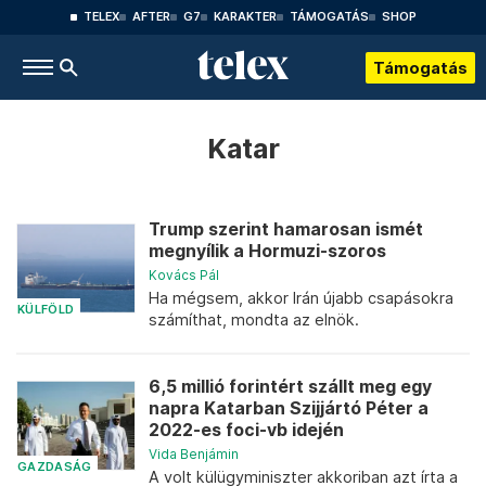
TELEX
AFTER
G7
KARAKTER
TÁMOGATÁS
SHOP
Támogatás
Katar
Trump szerint hamarosan ismét
megnyílik a Hormuzi-szoros
Kovács Pál
Ha mégsem, akkor Irán újabb csapásokra
KÜLFÖLD
számíthat, mondta az elnök.
6,5 millió forintért szállt meg egy
napra Katarban Szijjártó Péter a
2022-es foci-vb idején
Vida Benjámin
GAZDASÁG
A volt külügyminiszter akkoriban azt írta a