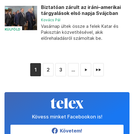
Biztatóan zárult az iráni–amerikai
tárgyalások első napja Svájcban
Kovács Pál
Vasárnap ültek össze a felek Katar és
KÜLFÖLD
Pakisztán közvetítésével, akik
előrehaladásról számoltak be.
1
2
3
...
►
►►
Kövess minket Facebookon is!
Követem!