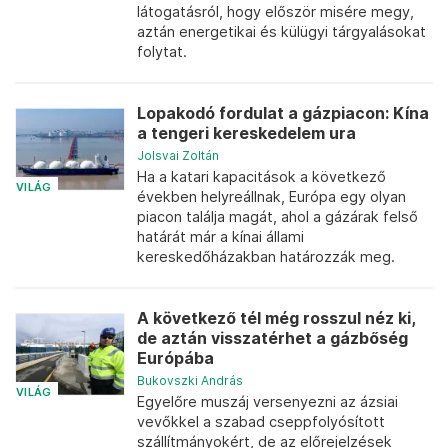
látogatásról, hogy először misére megy,
aztán energetikai és külügyi tárgyalásokat
folytat.
Lopakodó fordulat a gázpiacon: Kína
a tengeri kereskedelem ura
Jolsvai Zoltán
Ha a katari kapacitások a következő
VILÁG
években helyreállnak, Európa egy olyan
piacon találja magát, ahol a gázárak felső
határát már a kínai állami
kereskedőházakban határozzák meg.
A következő tél még rosszul néz ki,
de aztán visszatérhet a gázbőség
Európába
Bukovszki András
VILÁG
Egyelőre muszáj versenyezni az ázsiai
vevőkkel a szabad cseppfolyósított
szállítmányokért, de az előrejelzések