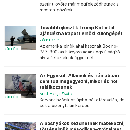
szerint jövőre már megfeleződhetnek a
mostani gázárak.
Továbbfejlesztik Trump Katartól
ajándékba kapott elnöki különgépét
Zách Dániel
Az amerikai elnök által használt Boeing–
KÜLFÖLD
747-800-as hiányosságaira egy újságíró
hívta fel az elnök figyelmét.
Az Egyesült Államok és Irán abban
sem tud megegyezni, mikor és hol
találkozzanak
Aradi Hanga Zsófia
KÜLFÖLD
Körvonalazódik az újabb béketárgyalás, de
sok a bizonytalan kérdés.
A bosnyákok kezdhetnek matekozni,
történelmük második vb-győzelmét