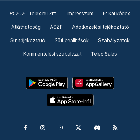
© 2026 Telex.hu Zrt.
Impresszum
Etikai kódex
Átláthatóság
ÁSZF
Adatkezelési tájékoztató
Sütitájékoztató
Süti beállítások
Szabályzatok
Kommentelési szabályzat
Telex Sales