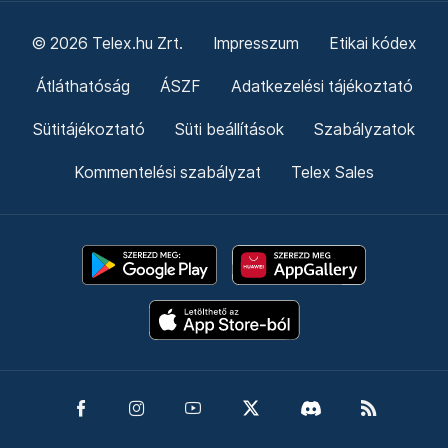
© 2026 Telex.hu Zrt.
Impresszum
Etikai kódex
Átláthatóság
ÁSZF
Adatkezelési tájékoztató
Sütitájékoztató
Süti beállítások
Szabályzatok
Kommentelési szabályzat
Telex Sales