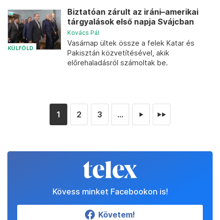
Biztatóan zárult az iráni–amerikai
tárgyalások első napja Svájcban
Kovács Pál
Vasárnap ültek össze a felek Katar és
KÜLFÖLD
Pakisztán közvetítésével, akik
előrehaladásról számoltak be.
1
2
3
...
►
►►
Kövess minket Facebookon is!
Követem!