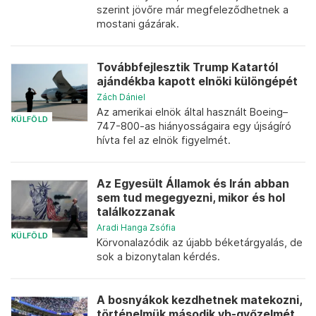
szerint jövőre már megfeleződhetnek a
mostani gázárak.
Továbbfejlesztik Trump Katartól
ajándékba kapott elnöki különgépét
Zách Dániel
Az amerikai elnök által használt Boeing–
KÜLFÖLD
747-800-as hiányosságaira egy újságíró
hívta fel az elnök figyelmét.
Az Egyesült Államok és Irán abban
sem tud megegyezni, mikor és hol
találkozzanak
Aradi Hanga Zsófia
KÜLFÖLD
Körvonalazódik az újabb béketárgyalás, de
sok a bizonytalan kérdés.
A bosnyákok kezdhetnek matekozni,
történelmük második vb-győzelmét