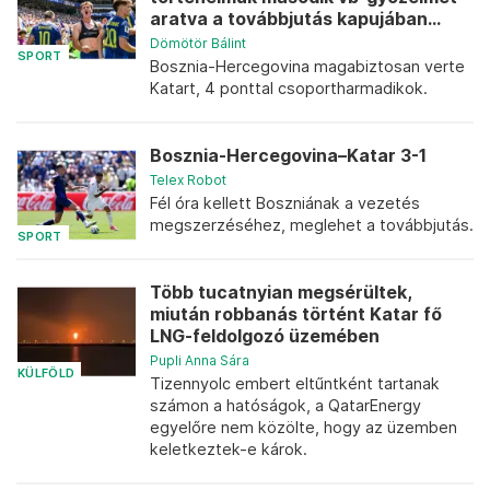
aratva a továbbjutás kapujában...
Dömötör Bálint
SPORT
Bosznia-Hercegovina magabiztosan verte
Katart, 4 ponttal csoportharmadikok.
Bosznia-Hercegovina–Katar 3-1
Telex Robot
Fél óra kellett Boszniának a vezetés
megszerzéséhez, meglehet a továbbjutás.
SPORT
Több tucatnyian megsérültek,
miután robbanás történt Katar fő
LNG-feldolgozó üzemében
Pupli Anna Sára
KÜLFÖLD
Tizennyolc embert eltűntként tartanak
számon a hatóságok, a QatarEnergy
egyelőre nem közölte, hogy az üzemben
keletkeztek-e károk.