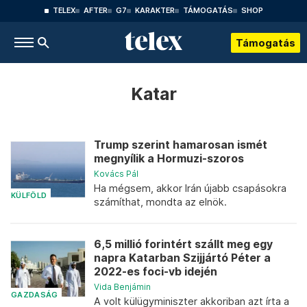
TELEX
AFTER
G7
KARAKTER
TÁMOGATÁS
SHOP
Támogatás
Katar
Trump szerint hamarosan ismét
megnyílik a Hormuzi-szoros
Kovács Pál
Ha mégsem, akkor Irán újabb csapásokra
KÜLFÖLD
számíthat, mondta az elnök.
6,5 millió forintért szállt meg egy
napra Katarban Szijjártó Péter a
2022-es foci-vb idején
Vida Benjámin
GAZDASÁG
A volt külügyminiszter akkoriban azt írta a