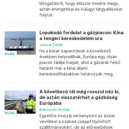
látogatásról, hogy először misére megy,
aztán energetikai és külügyi tárgyalásokat
folytat.
Lopakodó fordulat a gázpiacon: Kína
a tengeri kereskedelem ura
Jolsvai Zoltán
Ha a katari kapacitások a következő
VILÁG
években helyreállnak, Európa egy olyan
piacon találja magát, ahol a gázárak felső
határát már a kínai állami
kereskedőházakban határozzák meg.
A következő tél még rosszul néz ki,
de aztán visszatérhet a gázbőség
Európába
Bukovszki András
VILÁG
Egyelőre muszáj versenyezni az ázsiai
vevőkkel a szabad cseppfolyósított
szállítmányokért, de az előrejelzések