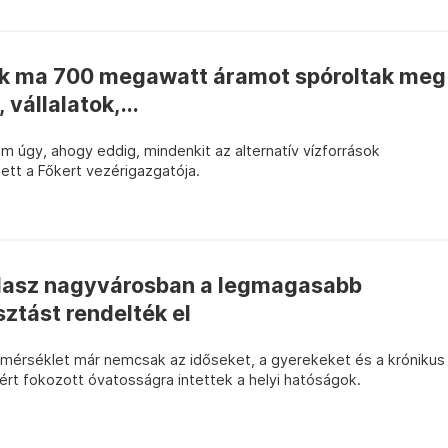
ak ma 700 megawatt áramot spóroltak meg
vállalatok,...
nem úgy, ahogy eddig, mindenkit az alternatív vízforrások
ett a Főkert vezérigazgatója.
olasz nagyvárosban a legmagasabb
ztást rendelték el
őmérséklet már nemcsak az időseket, a gyerekeket és a krónikus
ért fokozott óvatosságra intettek a helyi hatóságok.