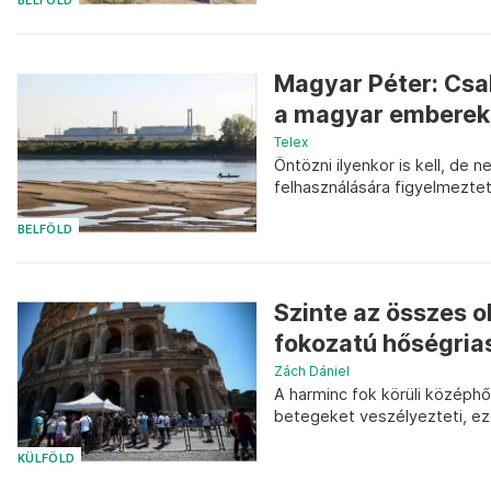
BELFÖLD
Magyar Péter: Cs
a magyar emberek, 
Telex
Öntözni ilyenkor is kell, de 
felhasználására figyelmeztet
BELFÖLD
Szinte az összes 
fokozatú hőségrias
Zách Dániel
A harminc fok körüli középh
betegeket veszélyezteti, ez
KÜLFÖLD