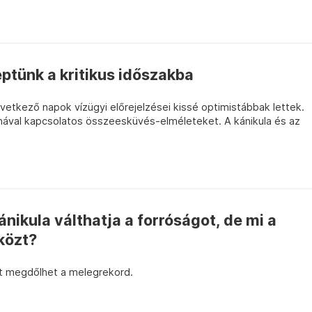
ptünk a kritikus időszakba
övetkező napok vízügyi előrejelzései kissé optimistábbak lettek.
unával kapcsolatos összeesküvés-elméleteket. A kánikula és az
ánikula válthatja a forróságot, de mi a
közt?
t megdőlhet a melegrekord.