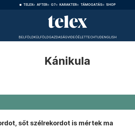
TELEX
AFTER
G7
KARAKTER
TÁMOGATÁS
SHOP
BELFÖLD
KÜLFÖLD
GAZDASÁG
VIDEÓ
ÉLET
TECHTUD
ENGLISH
Kánikula
rdot, sőt szélrekordot is mértek ma