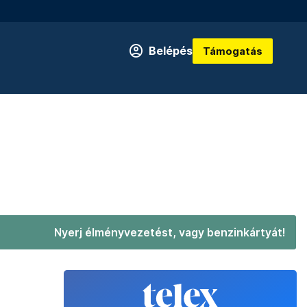
Belépés
Támogatás
Nyerj élményvezetést, vagy benzinkártyát!