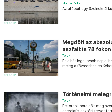
Molnár Zoltán
Az utóbbit egy Szolnoknál k
BELFÖLD
Megdőlt az abszol
aszfalt is 78 fokon 
Telex
Ez a hét legdurvább napja, 
meleg a fővárosban és Kékese
BELFÖLD
Történelmi melegr
Telex
Rekordok sora dőlt meg sze
energiafejlesztési tervet fo