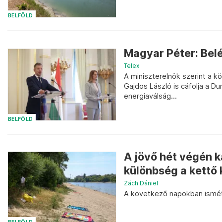
BELFÖLD
Magyar Péter: Belé
Telex
A miniszterelnök szerint a k
Gajdos László is cáfolja a D
energiaválság...
BELFÖLD
A jövő hét végén k
különbség a kettő 
Zách Dániel
A következő napokban ismé