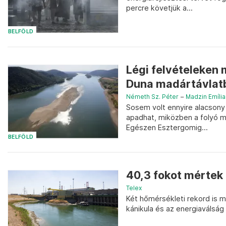
percre követjük a...
BELFÖLD
Légi felvételeken 
Duna madártávlat
Németh Sz. Péter
–
Madzin Emília
Sosem volt ennyire alacsony
apadhat, miközben a folyó m
Egészen Esztergomig...
BELFÖLD
40,3 fokot mértek
Telex
Két hőmérsékleti rekord is 
kánikula és az energiaválság 