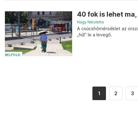
40 fok is lehet ma,
Nagy Nikoletta
A csúcshőmérséklet az orszá
„hűl” le a levegő.
BELFÖLD
1
2
3