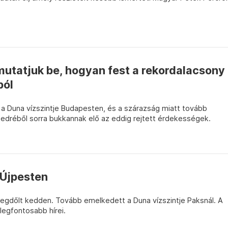
mutatjuk be, hogyan fest a rekordalacsony
ból
 a Duna vízszintje Budapesten, és a szárazság miatt tovább
edréből sorra bukkannak elő az eddig rejtett érdekességek.
 Újpesten
megdőlt kedden. Tovább emelkedett a Duna vízszintje Paksnál. A
legfontosabb hírei.