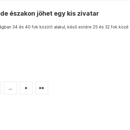
 de északon jöhet egy kis zivatar
gban 34 és 40 fok között alakul, késő estére 25 és 32 fok közé
...
►
►►