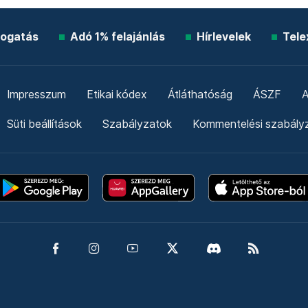
ogatás
Adó 1% felajánlás
Hírlevelek
Tele
Impresszum
Etikai kódex
Átláthatóság
ÁSZF
A
Süti beállítások
Szabályzatok
Kommentelési szabály