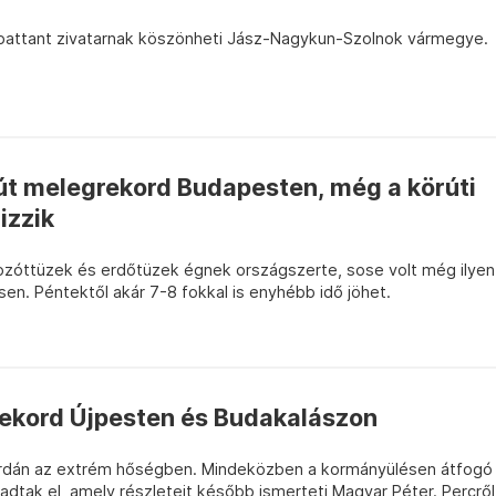
ipattant zivatarnak köszönheti Jász-Nagykun-Szolnok vármegye.
út melegrekord Budapesten, még a körúti
izzik
bozóttüzek és erdőtüzek égnek országszerte, sose volt még ilyen
n. Péntektől akár 7-8 fokkal is enyhébb idő jöhet.
ekord Újpesten és Budakalászon
rdán az extrém hőségben. Mindeközben a kormányülésen átfogó
gadtak el, amely részleteit később ismerteti Magyar Péter. Percről