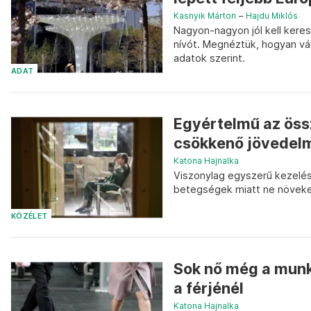
Kasnyik Márton
–
Hajdu Miklós
Nagyon-nagyon jól kell keres
nívót. Megnéztük, hogyan vá
adatok szerint.
ADAT
Egyértelmű az öss
csökkenő jövedel
Katona Hajnalka
Viszonylag egyszerű kezeléss
betegségek miatt ne növeked
KÖZÉLET
Sok nő még a munk
a férjénél
Katona Hajnalka