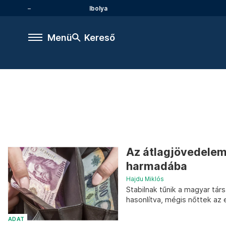
Ibolya
Menü
Kereső
Az átlagjövedelem
harmadába
Hajdu Miklós
Stabilnak tűnik a magyar tá
hasonlítva, mégis nőttek az
ADAT