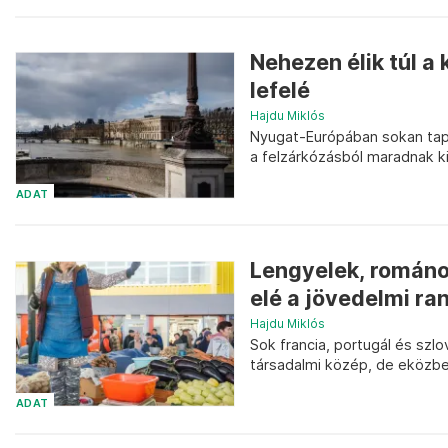
Nehezen élik túl a
lefelé
Hajdu Miklós
Nyugat-Európában sokan tapa
a felzárkózásból maradnak ki
ADAT
Lengyelek, románo
elé a jövedelmi ra
Hajdu Miklós
Sok francia, portugál és szl
társadalmi közép, de eközbe
ADAT