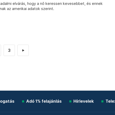
adalmi elvárás, hogy a nő keressen kevesebbet, és ennek
k az amerikai adatok szerint.
3
►
ogatás
Adó 1% felajánlás
Hírlevelek
Tele