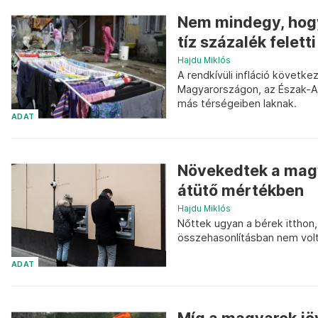
Nem mindegy, hogy 
tíz százalék feletti
Hajdu Miklós
A rendkívüli infláció követ
Magyarországon, az Észak-Al
más térségeiben laknak.
ADAT
Növekedtek a magy
átütő mértékben
Hajdu Miklós
Nőttek ugyan a bérek itthon
összehasonlításban nem vol
ADAT