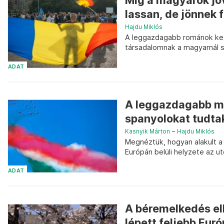
Míg a magyarok jö
lassan, de jönnek f
Hajdu Miklós
A leggazdagabb románok kez
társadalomnak a magyarnál s
ADAT
A leggazdagabb ma
spanyolokat tudtak
Kasnyik Márton
–
Hajdu Miklós
Megnéztük, hogyan alakult 
Európán belüli helyzete az ut
ADAT
A béremelkedés e
lépett feljebb Eur