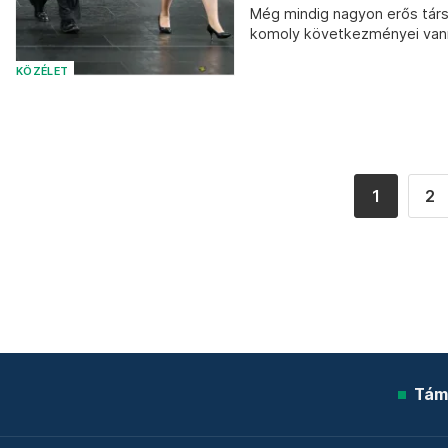
Még mindig nagyon erős társ
komoly következményei vanna
KÖZÉLET
1
2
Tám