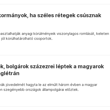
 kormányok, ha széles rétegek csúsznak
sztalhatják anyagi körülményeik viszonylagos romlását, keleten
 jól körülhatárolható csoportok.
k, bolgárok százezrei léptek a magyarok
nglétrán
ovák jövedelmét hagyta le az elmúlt három évben a magyar
n szegényebb országok állampolgárai előztek.