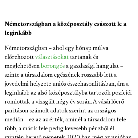
Németországban a középosztály csúszott le a
leginkább
Németországban – ahol egy hónap múlva
előrehozott
választásokat
tartanak és
meglehetősen
borongós
a gazdasági hangulat –
szinte a társadalom egészének rosszabb lett a
jövedelmi helyzete uniós összehasonlításban, ám a
leginkább az alsó-középosztályba tartozók pozíciói
romlottak a vizsgált négy év során. A vásárlóerő-
paritáson számolt adatok szerint az országos
medián – ez az az érték, aminél a társadalom fele
több, a másik fele pedig kevesebb pénzből él –
szintjén kereső németek 2020-ban még az unióban