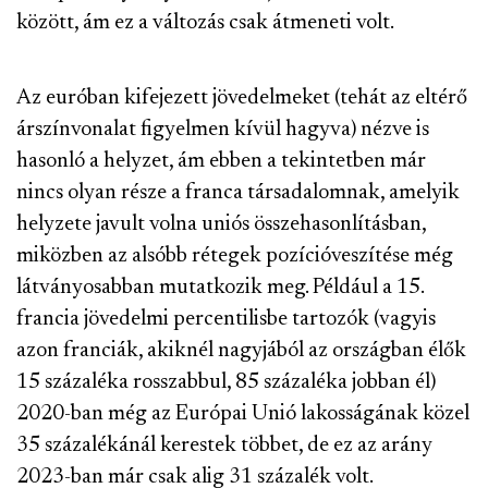
között, ám ez a változás csak átmeneti volt.
Az euróban kifejezett jövedelmeket (tehát az eltérő
árszínvonalat figyelmen kívül hagyva) nézve is
hasonló a helyzet, ám ebben a tekintetben már
nincs olyan része a franca társadalomnak, amelyik
helyzete javult volna uniós összehasonlításban,
miközben az alsóbb rétegek pozícióveszítése még
látványosabban mutatkozik meg. Például a 15.
francia jövedelmi percentilisbe tartozók (vagyis
azon franciák, akiknél nagyjából az országban élők
15 százaléka rosszabbul, 85 százaléka jobban él)
2020-ban még az Európai Unió lakosságának közel
35 százalékánál kerestek többet, de ez az arány
2023-ban már csak alig 31 százalék volt.