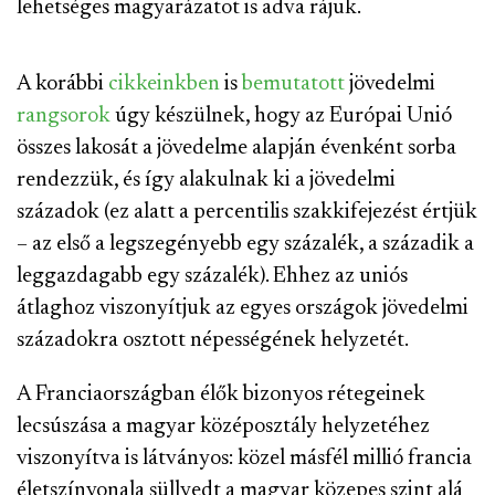
lehetséges magyarázatot is adva rájuk.
A korábbi
cikkeinkben
is
bemutatott
jövedelmi
rangsorok
úgy készülnek, hogy az Európai Unió
összes lakosát a jövedelme alapján évenként sorba
rendezzük, és így alakulnak ki a jövedelmi
századok (ez alatt a percentilis szakkifejezést értjük
– az első a legszegényebb egy százalék, a századik a
leggazdagabb egy százalék). Ehhez az uniós
átlaghoz viszonyítjuk az egyes országok jövedelmi
századokra osztott népességének helyzetét.
A Franciaországban élők bizonyos rétegeinek
lecsúszása a magyar középosztály helyzetéhez
viszonyítva is látványos: közel másfél millió francia
életszínvonala süllyedt a magyar közepes szint alá