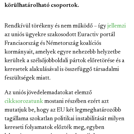
körülhatárolható csoportok.
Rendkívül törékeny és nem működő – így
jellemzi
az uniós ügyekre szakosodott Euractiv portál
Franciaország és Németország koalíciós
kormányait, amelyek egyre nehezebb helyzetbe
kerültek a szélsőjobboldali pártok előretörése és a
keresetek alakulásával is összefüggő társadalmi
feszültségek miatt.
Az uniós jövedelemadatokat elemző
cikksorozatunk
mostani részében ezért azt
mutatjuk be, hogy az EU két legmeghatározóbb
tagállama szokatlan politikai instabilitását milyen
kereseti folyamatok előzték meg, egyben