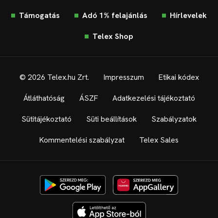
Támogatás
Adó 1% felajánlás
Hírlevelek
Telex Shop
© 2026 Telex.hu Zrt.
Impresszum
Etikai kódex
Átláthatóság
ÁSZF
Adatkezelési tájékoztató
Sütitájékoztató
Süti beállítások
Szabályzatok
Kommentelési szabályzat
Telex Sales