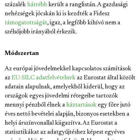
százalék
hátrébb
került a ranglistán. A gazdasági
nehézségek jócskán ki is kezdték a Fidesz
támogatottságát
, igaz, a legfőbb kihívó nem a
szélsőjobb irányából érkezik.
Módszertan
Az európai jövedelmekkel kapcsolatos számítások
az
EU-SILC adatfelvételnek
az Eurostat által közölt
adatain alapulnak, amelyekből kiderül, hogy az
országok egyes jövedelmi rétegeibe tartozók
mennyi pénzből élnek a
háztartások
egy főre jutó
éves nettó bevételei alapján, bizonyos esetekben a
helyi árszínvonallal kiigazítva. Az Eurostat a
statisztikákat az adatgyűjtéshez képest egyéves