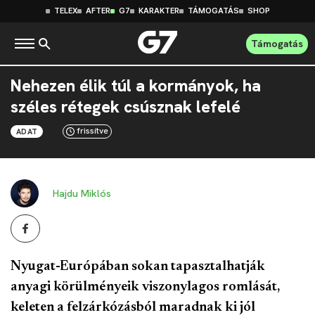
TELEX
AFTER
G7
KARAKTER
TÁMOGATÁS
SHOP
Támogatás
Nehezen élik túl a kormányok, ha
széles rétegek csúsznak lefelé
frissítve
ADAT
Hajdu Miklós
Nyugat-Európában sokan tapasztalhatják
anyagi körülményeik viszonylagos romlását,
keleten a felzárkózásból maradnak ki jól