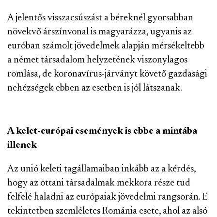
A jelentős visszacsúszást a béreknél gyorsabban
növekvő árszínvonal is magyarázza, ugyanis az
euróban számolt jövedelmek alapján mérsékeltebb
a német társadalom helyzetének viszonylagos
romlása, de koronavírus-járványt követő gazdasági
nehézségek ebben az esetben is jól látszanak.
A kelet-európai események is ebbe a mintába
illenek
Az unió keleti tagállamaiban inkább az a kérdés,
hogy az ottani társadalmak mekkora része tud
felfelé haladni az európaiak jövedelmi rangsorán. E
tekintetben szemléletes Románia esete, ahol az alsó