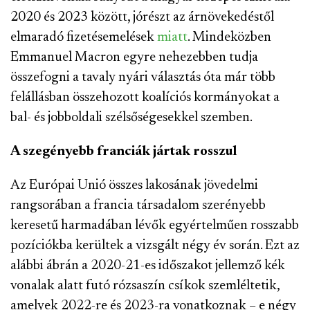
2020 és 2023 között, jórészt az árnövekedéstől
elmaradó fizetésemelések
miatt
. Mindeközben
Emmanuel Macron egyre nehezebben tudja
összefogni a tavaly nyári választás óta már több
felállásban összehozott koalíciós kormányokat a
bal- és jobboldali szélsőségesekkel szemben.
A szegényebb franciák jártak rosszul
Az Európai Unió összes lakosának jövedelmi
rangsorában a francia társadalom szerényebb
keresetű harmadában lévők egyértelműen rosszabb
pozíciókba kerültek a vizsgált négy év során. Ezt az
alábbi ábrán a 2020-21-es időszakot jellemző kék
vonalak alatt futó rózsaszín csíkok szemléltetik,
amelyek 2022-re és 2023-ra vonatkoznak – e négy