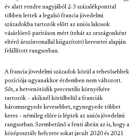
év alatt rendre nagyjából 2-3 százalékponttal
többen lettek a legalsó francia jövedelmi
századokba tartozók előtt az uniós lakosok
vásárlóerő-paritáson mért (tehát az országonként
eltérő árszínvonallal kiigazított) keresetei alapján
felállított rangsorban.
A francia jövedelmi századok közül a tehetősebbek
pozíciója ugyanakkor érdemben nem változott.
Sőt, a hetvenötödik percentilis környékére
tartozók – akiknél körülbelül a franciák
háromnegyede kevesebbet, egynegyede többet
keres – némileg előre is léptek az uniós jövedelmi
rangsorban. Szembetűnő a fenti ábrán az is, hogy a
középosztály helyzete sokat javult 2020 és 2021