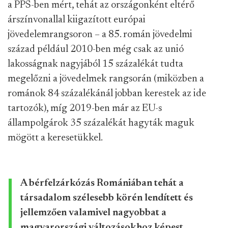
a PPS-ben mért, tehát az országonként eltérő
árszínvonallal kiigazított európai
jövedelemrangsoron – a 85. román jövedelmi
század például 2010-ben még csak az unió
lakosságnak nagyjából 15 százalékát tudta
megelőzni a jövedelmek rangsorán (miközben a
románok 84 százalékánál jobban kerestek az ide
tartozók), míg 2019-ben már az EU-s
állampolgárok 35 százalékát hagyták maguk
mögött a keresetükkel.
A bérfelzárkózás Romániában tehát a
társadalom szélesebb körén lendített és
jellemzően valamivel nagyobbat a
magyarországi változásokhoz képest.