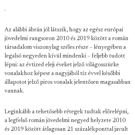
.
Az alábbi ábrán jól látszik, hogy az egész európai
jövedelmi rangsoron 2010 és 2019 között a román
társadalom viszonylag széles része – lényegében a
legalsó negyeden kívül mindenki – feljebb tudott
lépni: az évtized eleji éveket jelző világosszürke
vonalakhoz képest a nagyjából tíz évvel későbbi
állapotot jelző piros vonalak jelentősen magasabban
vannak.
Leginkább a tehetősebb rétegek tudtak előrelépni,
a legfelső román jövedelmi negyed helyzete 2010
és 2019 között átlagosan 21 százalékponttal javult