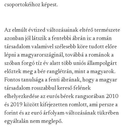
csoportokéihoz képest.
Az elmúlt évtized változásainak eltérő természete
azonban jól látszik a fentebbi ábrán is: a román
társadalom valamivel szélesebb köre tudott előre
lépni a magyarországinál, továbbá a románok a
szóban forgó tíz év alatt több uniós állampolgárt
előztek meg a bér-ranglétrán, mint a magyarok.
Fontos tanulsága a fenti ábrának, hogy a magyar
társadalom rosszabbul kereső felének
elhelyezkedése az eurós bérek rangsorában 2010
és 2019 között kifejezetten romlott, ami persze a
forint és az euró árfolyam-változásának tükrében
egyáltalán nem meglepő.