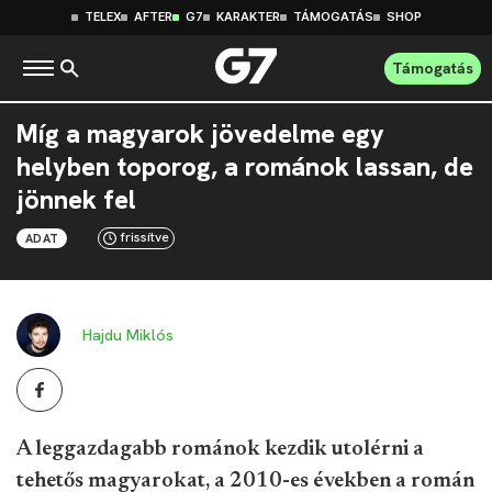
TELEX
AFTER
G7
KARAKTER
TÁMOGATÁS
SHOP
Támogatás
Míg a magyarok jövedelme egy
helyben toporog, a románok lassan, de
jönnek fel
frissítve
ADAT
Hajdu Miklós
A leggazdagabb románok kezdik utolérni a
tehetős magyarokat, a 2010-es években a román