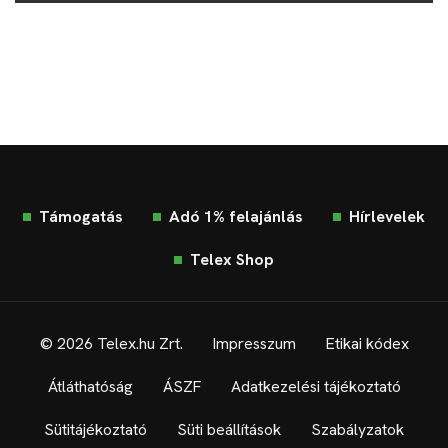
Támogatás
Adó 1% felajánlás
Hírlevelek
Telex Shop
© 2026 Telex.hu Zrt.
Impresszum
Etikai kódex
Átláthatóság
ÁSZF
Adatkezelési tájékoztató
Sütitájékoztató
Süti beállítások
Szabályzatok