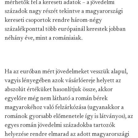
mérhetők fel a kereseti adatok – a jövedelmi
századok nagy részét tekintve a magyarországi
kereseti csoportok rendre három-négy
százalékponttal több európainál kerestek jobban
néhány éve, mint a romániaiak.
Ha az euróban mért jövedelmeket vesszük alapul,
vagyis lényegében azok vásárlóereje helyett az
abszolút értéküket hasonlítjuk össze, akkor
egyelőre még nem látható a román bérek
magyarokéhoz való felzárkózása (ugyanakkor a
románok gyorsabb előmenetele így is látványos), az
egyes román jövedelmi századokba tartozók
helyezése rendre elmarad az adott magyarországi