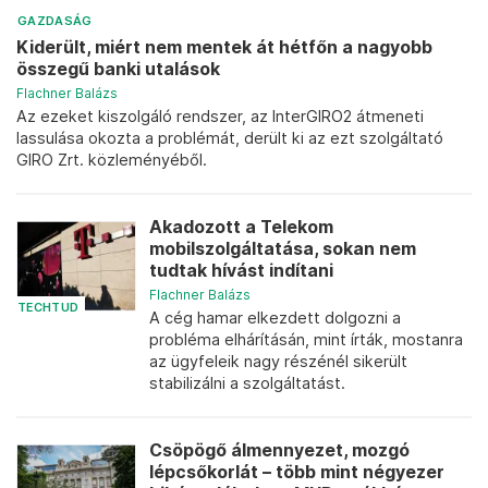
GAZDASÁG
Kiderült, miért nem mentek át hétfőn a nagyobb
összegű banki utalások
Flachner Balázs
Az ezeket kiszolgáló rendszer, az InterGIRO2 átmeneti
lassulása okozta a problémát, derült ki az ezt szolgáltató
GIRO Zrt. közleményéből.
Akadozott a Telekom
mobilszolgáltatása, sokan nem
tudtak hívást indítani
Flachner Balázs
TECHTUD
A cég hamar elkezdett dolgozni a
probléma elhárításán, mint írták, mostanra
az ügyfeleik nagy részénél sikerült
stabilizálni a szolgáltatást.
Csöpögő álmennyezet, mozgó
lépcsőkorlát – több mint négyezer