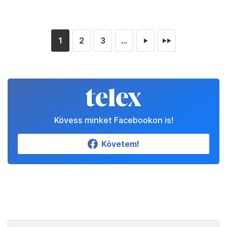
1
2
3
...
►
►►
Kövess minket Facebookon is!
Követem!