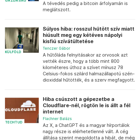
GAZDASÁG
A tévedés pedig a bitcoin árfolyamán is
meglátszott.
Súlyos hiba: rosszul hűtött szív miatt
hiúsult meg egy kétéves nápolyi
kisfiú szívátültetése
Tenczer Gábor
KÜLFÖLD
A hűtőláda felnyitásakor az orvosok azt
vették észre, hogy a több mint 800
kilométeres úthoz a szívet mínusz 78
Celsius-fokos szilárd halmazállapotú szén-
dioxiddal hűtötték, és a szerv megfagyott.
Hiba csúszott a gépezetbe a
Cloudflare-nél, rögtön le is állt a fél
internet
Flachner Balázs
TECHTUD
Az X, a ChatGPT és a magyar hírportálok
nagy része is elérhetetlenné vált. A cég
állítása szerint megoldotta a hibát, de még