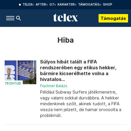
TELEX
AFTER
G7
KARAKTER
TÁMOGATÁS
SHOP
Támogatás
Hiba
Súlyos hibát talált a FIFA
rendszerében egy etikus hekker,
bármire kicserélhette volna a
hivatalos...
TECHTUD
Flachner Balázs
Például Subway Surfers játékmenetre,
vagy valami sokkal durvábbra. A hekker
mindenkinek szólt, akinek tudott, a FIFA
vissza nem jelzett, de hamar orvosolta a
problémát.