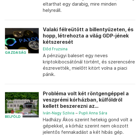
eltarthat egy darabig, mire minden
helyreáll.
Valaki félreütött a billentyűzeten, és
hopp, létrehozta a világ GDP-jének
kétszeresét
Előd Fruzsina
GAZDASÁG
A pénzügyi baleset egy neves
kriptokibocsátónál történt, és szerencsére
észrevették, mielőtt kitört volna a piaci
pánik.
Probléma volt két röntgengéppel a
veszprémi kórházban, külföldről
kellett beszerezni az...
Iván-Nagy Szilvia
–
Pupli Anna Sára
BELFÖLD
Hadházy Ákos szerint hetekig gond volt a
gépekkel, a kórház szerint nem okozott
jelentős fennakadást a két hibás gép.