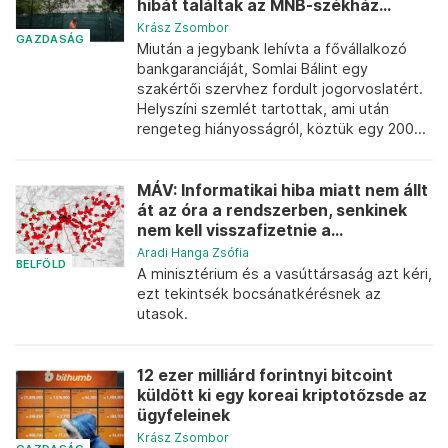
hibát találtak az MNB-székház...
Krász Zsombor
GAZDASÁG
Miután a jegybank lehívta a fővállalkozó
bankgaranciáját, Somlai Bálint egy
szakértői szervhez fordult jogorvoslatért.
Helyszíni szemlét tartottak, ami után
rengeteg hiányosságról, köztük egy 200...
MÁV: Informatikai hiba miatt nem állt
át az óra a rendszerben, senkinek
nem kell visszafizetnie a...
Aradi Hanga Zsófia
BELFÖLD
A minisztérium és a vasúttársaság azt kéri,
ezt tekintsék bocsánatkérésnek az
utasok.
12 ezer milliárd forintnyi bitcoint
küldött ki egy koreai kriptotőzsde az
ügyfeleinek
Krász Zsombor