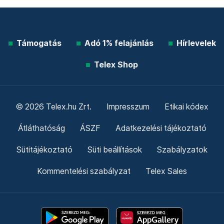
Támogatás
Adó 1% felajánlás
Hírlevelek
Telex Shop
© 2026 Telex.hu Zrt.
Impresszum
Etikai kódex
Átláthatóság
ÁSZF
Adatkezelési tájékoztató
Sütitájékoztató
Süti beállítások
Szabályzatok
Kommentelési szabályzat
Telex Sales