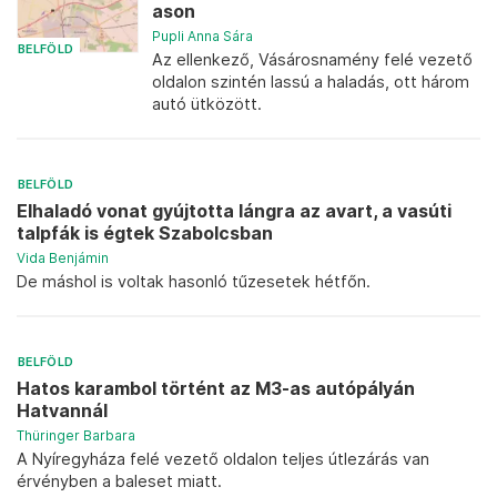
ason
Pupli Anna Sára
BELFÖLD
Az ellenkező, Vásárosnamény felé vezető
oldalon szintén lassú a haladás, ott három
autó ütközött.
BELFÖLD
Elhaladó vonat gyújtotta lángra az avart, a vasúti
talpfák is égtek Szabolcsban
Vida Benjámin
De máshol is voltak hasonló tűzesetek hétfőn.
BELFÖLD
Hatos karambol történt az M3-as autópályán
Hatvannál
Thüringer Barbara
A Nyíregyháza felé vezető oldalon teljes útlezárás van
érvényben a baleset miatt.