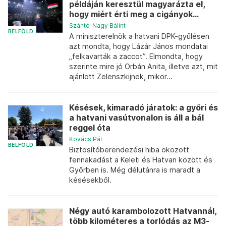
példáján keresztül magyarázta el,
hogy miért érti meg a cigányok...
Szántó-Nagy Bálint
BELFÖLD
A miniszterelnök a hatvani DPK-gyűlésen
azt mondta, hogy Lázár János mondatai
„felkavarták a zaccot”. Elmondta, hogy
szerinte mire jó Orbán Anita, illetve azt, mit
ajánlott Zelenszkijnek, mikor...
Késések, kimaradó járatok: a győri és
a hatvani vasútvonalon is áll a bál
reggel óta
Kovács Pál
BELFÖLD
Biztosítóberendezési hiba okozott
fennakadást a Keleti és Hatvan között és
Győrben is. Még délutánra is maradt a
késésekből.
Négy autó karambolozott Hatvannál,
több kilométeres a torlódás az M3-