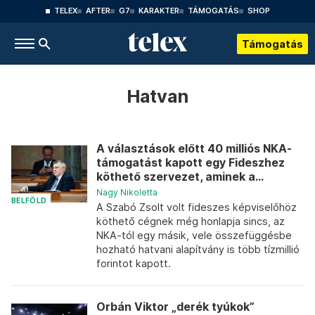
TELEX
AFTER
G7
KARAKTER
TÁMOGATÁS
SHOP
Támogatás
Hatvan
A választások előtt 40 milliós NKA-
támogatást kapott egy Fideszhez
köthető szervezet, aminek a...
Nagy Nikoletta
BELFÖLD
A Szabó Zsolt volt fideszes képviselőhöz
köthető cégnek még honlapja sincs, az
NKA-tól egy másik, vele összefüggésbe
hozható hatvani alapítvány is több tízmillió
forintot kapott.
Orbán Viktor „derék tyúkok”