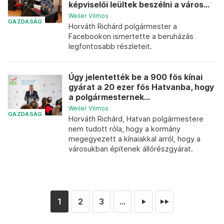
képviselői leültek beszélni a város...
Weiler Vilmos
GAZDASÁG
Horváth Richárd polgármester a
Facebookon ismertette a beruházás
legfontosabb részleteit.
Úgy jelentették be a 900 fős kínai
gyárat a 20 ezer fős Hatvanba, hogy
a polgármesternek...
Weiler Vilmos
GAZDASÁG
Horváth Richárd, Hatvan polgármestere
nem tudott róla, hogy a kormány
megegyezett a kínaiakkal arról, hogy a
városukban építenek állórészgyárat.
1
2
3
...
►
►►