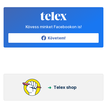
Kövess minket Facebookon is!
Követem!
Telex shop