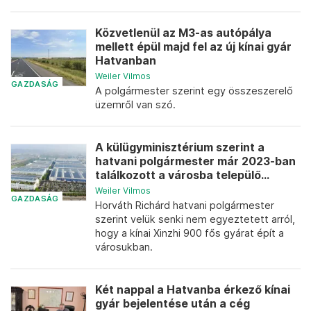
Közvetlenül az M3-as autópálya
mellett épül majd fel az új kínai gyár
Hatvanban
Weiler Vilmos
GAZDASÁG
A polgármester szerint egy összeszerelő
üzemről van szó.
A külügyminisztérium szerint a
hatvani polgármester már 2023-ban
találkozott a városba települő...
Weiler Vilmos
GAZDASÁG
Horváth Richárd hatvani polgármester
szerint velük senki nem egyeztetett arról,
hogy a kínai Xinzhi 900 fős gyárat épít a
városukban.
Két nappal a Hatvanba érkező kínai
gyár bejelentése után a cég