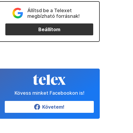
Állítsd be a Telexet
megbízható forrásnak!
Beállítom
Kövess minket Facebookon is!
Követem!