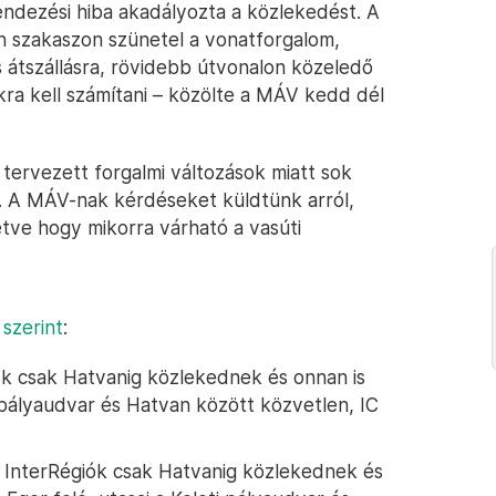
endezési hiba akadályozta a közlekedést. A
n szakaszon szünetel a vonatforgalom,
s átszállásra, rövidebb útvonalon közeledő
tokra kell számítani – közölte a MÁV kedd dél
tervezett forgalmi változások miatt sok
. A MÁV-nak kérdéseket küldtünk arról,
etve hogy mikorra várható a vasúti
 szerint
:
yk csak Hatvanig közlekednek és onnan is
i pályaudvar és Hatvan között közvetlen, IC
a InterRégiók csak Hatvanig közlekednek és