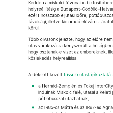
Kedden a miskolci fővonalon biztosítóber
helyreállításig a Budapest–Gödöllő–Hatva
ezért hosszabb eljutási időre, pótlóbuszo
távolsági, illetve kimaradó elővárosi jára
körül.
Több olvasónk jelezte, hogy az előre nem 
utas várakozásra kényszerült a hőségben
hogy osztanak-e vizet az embereknek, ill
közlekedés helyreállása.
A délelőtt közölt
frissülő utastájékoztatás
a Hernád-Zemplén és Tokaj InterCit
indulnak Miskolc felé, utasai a Kelet
pótlóbusszal utazhatnak,
az IR85-ös Mátra és az IR87-es Agri