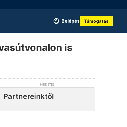
Belépés
Támogatás
 vasútvonalon is
Partnereinktől