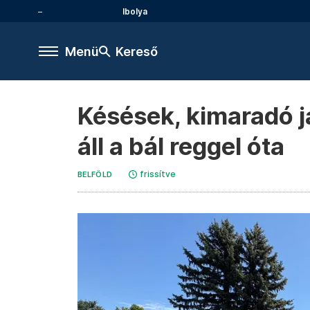
Ibolya
Menü
Kereső
Késések, kimaradó já
áll a bál reggel óta
frissítve
BELFÖLD