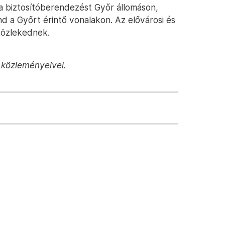
 a biztosítóberendezést Győr állomáson,
d a Győrt érintő vonalakon. Az elővárosi és
 közlekednek.
i közleményeivel.