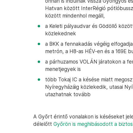
onnan is indulnak vissza Gyöngyös és 
Hatvan között InterRégió pótlóbussz
között mindenhol megáll,
a Keleti pályaudvar és Gödöllő közö
közlekednek
a BKK a fennakadás végéig elfogadja
metrón, a H8-as HÉV-en és a 169E bu
a párhuzamos VOLÁN járatokon a fen
menetjegyek is
több Tokaj IC a késése miatt megoszt
Nyíregyházáig közlekedik, utasai Ny
utazhatnak tovább
A Győrt érintő vonalakon is késéseket jel
délelőtt
Győrön is meghibásodott a bizto