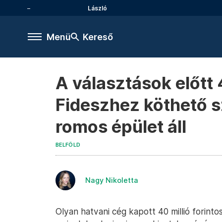
László
Menü
Kereső
A választások előtt
Fideszhez köthető s
romos épület áll
BELFÖLD
Nagy Nikoletta
Olyan hatvani cég kapott 40 millió forinto