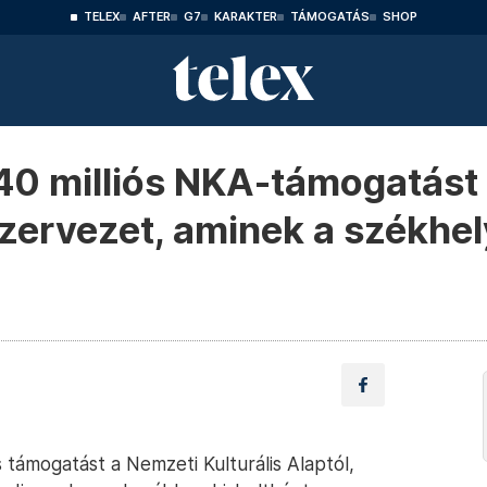
TELEX
AFTER
G7
KARAKTER
TÁMOGATÁS
SHOP
 40 milliós NKA-támogatást
zervezet, aminek a székhe
s támogatást a Nemzeti Kulturális Alaptól,