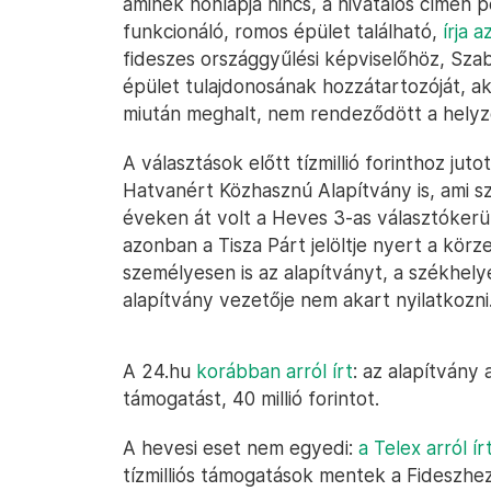
aminek honlapja nincs, a hivatalos címén 
funkcionáló, romos épület található,
írja 
fideszes országgyűlési képviselőhöz, Sza
épület tulajdonosának hozzátartozóját, aki
miután meghalt, nem rendeződött a helyz
A választások előtt tízmillió forinthoz jut
Hatvanért Közhasznú Alapítvány is, ami sz
éveken át volt a Heves 3-as választókerüle
azonban a Tisza Párt jelöltje nyert a kö
személyesen is az alapítványt, a székhely
alapítvány vezetője nem akart nyilatkozni
A 24.hu
korábban arról írt
: az alapítvány 
támogatást, 40 millió forintot.
A hevesi eset nem egyedi:
a Telex arról ír
tízmilliós támogatások mentek a Fideszhe