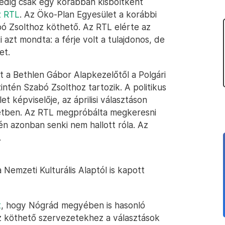
pedig csak egy korábban kisboltként
az RTL
. Az Öko-Plan Egyesület a korábbi
bó Zsolthoz köthető. Az RTL elérte az
 azt mondta: a férje volt a tulajdonos, de
et.
ott a Bethlen Gábor Alapkezelőtől a Polgári
intén Szabó Zsolthoz tartozik. A politikus
t képviselője, az áprilisi választáson
rzetben. Az RTL megpróbálta megkeresni
én azonban senki nem hallott róla. Az
.
a Nemzeti Kulturális Alaptól is kapott
t
, hogy Nógrád megyében is hasonló
z köthető szervezetekhez a választások