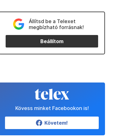
Állítsd be a Telexet
megbízható forrásnak!
Beállítom
Kövess minket Facebookon is!
Követem!