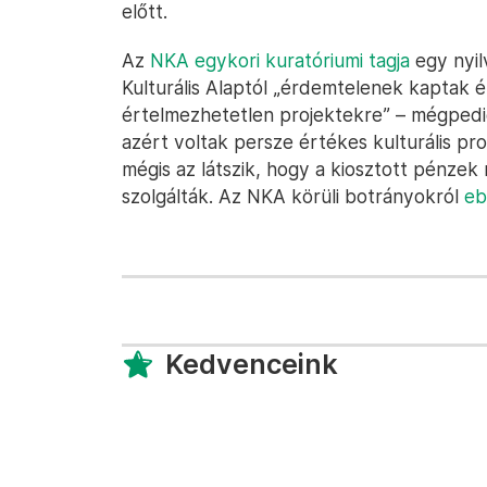
előtt.
Az
NKA egykori kuratóriumi tagja
egy nyil
Kulturális Alaptól „érdemtelenek kaptak 
értelmezhetetlen projektekre” – mégpedig 
azért voltak persze értékes kulturális pr
mégis az látszik, hogy a kiosztott pénzek 
szolgálták. Az NKA körüli botrányokról
eb
Kedvenceink