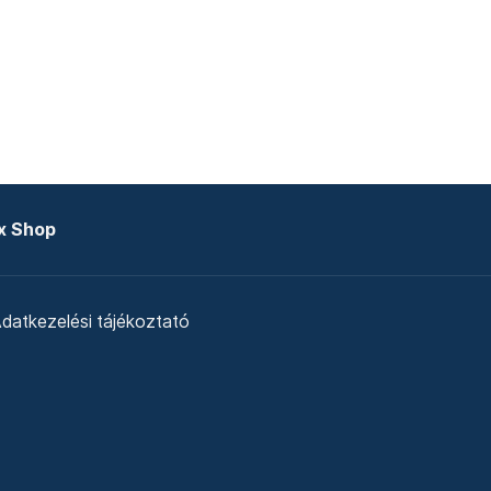
x Shop
datkezelési tájékoztató
zat
Telex Sales