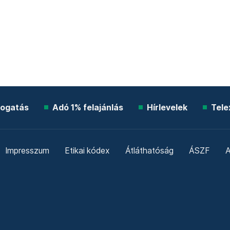
ogatás
Adó 1% felajánlás
Hírlevelek
Tele
Impresszum
Etikai kódex
Átláthatóság
ÁSZF
A
Süti beállítások
Szabályzatok
Kommentelési szabály