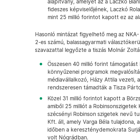
alapítvány, amelyet az a Laczkó Bia
fideszes képviselőjének, Laczkó Rol
mint 25 millió forintot kapott ez az a
Hasonló mintázat figyelhető meg az NKA
2-es számú, balassagyarmati választókerüle
szavazattal legyőzte a tiszás Molnár Zoltán
Összesen 40 millió forint támogatás
könnyűzenei programok megvalósításá
médiavállalkozó, Házy Attila vezeti, 
rendszeresen támadták a Tisza Párto
Közel 31 millió forintot kapott a Bör
amiből 25 milliót a Robinsonszigetek
szécsényi Robinson szigetek nevű tur
Kft. áll, amely Varga Béla tulajdona, ak
időben a kereszténydemokrata Surj
volt Nógrádban.