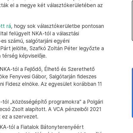
tták el a megye két választókerületében az
tt rá
, hogy sok választókerületbe pontosan
ltal felügyelt NKA-tól a választási
s számú, salgótarjáni egyéni
 Párt jelölte, Szafkó Zoltán Péter legyőzte a
a térség képviselője.
 NKA-tól a Fejlődő, Élhető és Szerethető
öke Fenyvesi Gábor, Salgótarján fideszes
ni Fidesz elnöke. Az egyesület korábban 11
KA-tól „közösségépítő programokra” a Polgári
ecsó Zsolt alapított. A VCA pénzeiből 2021
t ez a szervezet.
 NKA-tól a Fiatalok Bátonyterenyéért