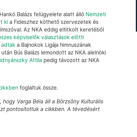
a Hankó Balázs felügyelete alatt álló
Nemzeti
t ki
a Fideszhez köthető szervezetek és
ímszóval. Az NKA eddig eltitkolt keretéből
eszes képviselők választások előtti
t adtak
a Bajnokok Ligája himnuszának
 után Bús Balázs lemondott az NKA alelnöki
idnyánszky Attila
pedig távozott az NKA
cikkben
foglaltuk össze.
, hogy Varga Béla áll a Börzsöny Kulturális
zt pontosítottuk a cikkben. A tévedésért