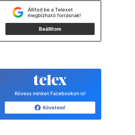
Állítsd be a Telexet
megbízható forrásnak!
Beállítom
Kövess minket Facebookon is!
Követem!