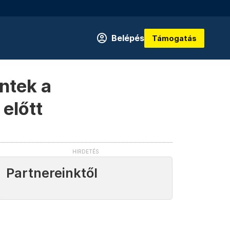
Belépés
Támogatás
ntek a
előtt
Partnereinktől