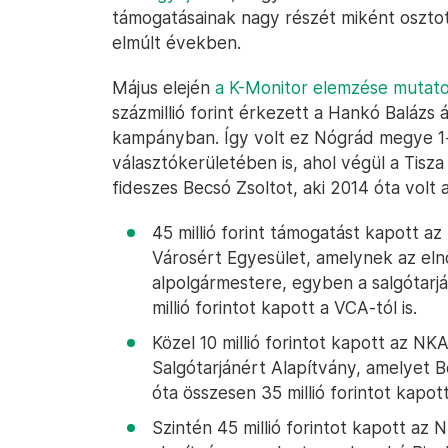
támogatásainak nagy részét miként oszto
elmúlt években.
Május elején
a K-Monitor elemzése mutato
százmillió forint érkezett a Hankó Balázs á
kampányban. Így volt ez Nógrád megye 1-e
választókerületében is, ahol végül a Tisza
fideszes Becsó Zsoltot, aki 2014 óta volt 
45 millió forint támogatást kapott az
Városért Egyesület, amelynek az eln
alpolgármestere, egyben a salgótarjá
millió forintot kapott a VCA-tól is.
Közel 10 millió forintot kapott az N
Salgótarjánért Alapítvány, amelyet B
óta összesen 35 millió forintot kapot
Szintén 45 millió forintot kapott az