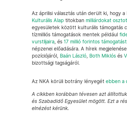
Az áprilisi választás után derült ki, hogy 
Kulturális Alap
titokban
milliárdokat osztot
egyesületek között kulturális támogatás c
tízmilliós támogatások mentek például
fid
vurstlijaira
, és
17 millió forintos támogatás
népzenei előadására. A hírek megjelenése
pozíciójáról,
Baán László
,
Both Miklós
és
V
bizottsági tagságáról.
Az NKA körüli botrány lényegét
ebben a 
A cikkben korábban tévesen azt állítottuk
és Szabadidő Egyesület mögött. Ezt a rés
elnézést kérünk.