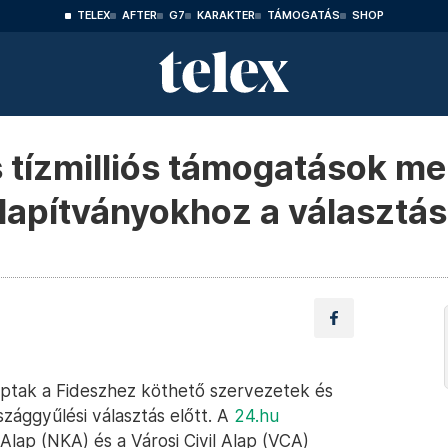
TELEX
AFTER
G7
KARAKTER
TÁMOGATÁS
SHOP
tízmilliós támogatások me
lapítványokhoz a választás 
kaptak a Fideszhez köthető szervezetek és
zággyűlési választás előtt. A
24.hu
 Alap (NKA) és a Városi Civil Alap (VCA)