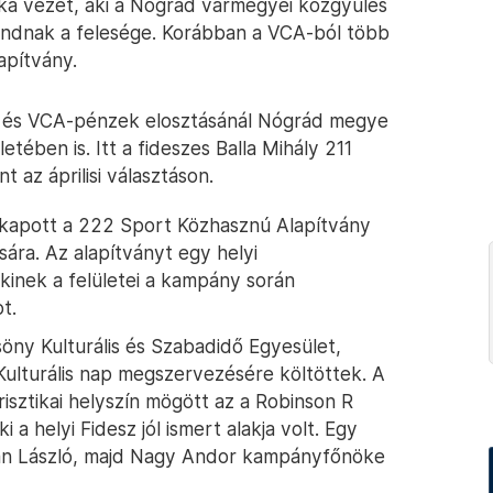
nka vezet, aki a Nógrád vármegyei közgyűlés
andnak a felesége. Korábban a VCA-ból több
lapítvány.
- és VCA-pénzek elosztásánál Nógrád megye
tében is. Itt a fideszes Balla Mihály 211
t az áprilisi választáson.
t kapott a 222 Sport Közhasznú Alapítvány
ra. Az alapítványt egy helyi
akinek a felületei a kampány során
t.
zsöny Kulturális és Szabadidő Egyesület,
 Kulturális nap megszervezésére költöttek. A
isztikai helyszín mögött az a Robinson R
i a helyi Fidesz jól ismert alakja volt. Egy
án László, majd Nagy Andor kampányfőnöke