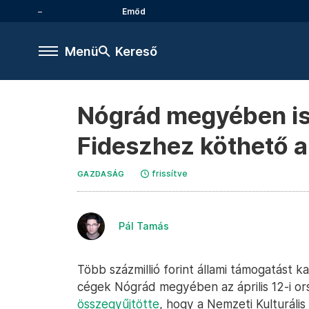
Emőd
Menü
Kereső
Nógrád megyében is 
Fideszhez köthető a
frissítve
GAZDASÁG
Pál Tamás
Több százmillió forint állami támogatást 
cégek Nógrád megyében az április 12-i ors
összegyűjtötte
, hogy a Nemzeti Kulturális