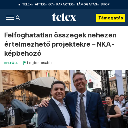
TELEX
AFTER
G7
KARAKTER
TÁMOGATÁS
SHOP
Támogatás
Felfoghatatlan összegek nehezen
értelmezhető projektekre – NKA-
képbehozó
Legfontosabb
BELFÖLD