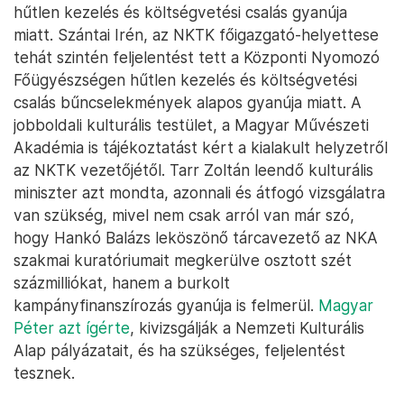
hűtlen kezelés és költségvetési csalás gyanúja
miatt. Szántai Irén, az NKTK főigazgató-helyettese
tehát szintén feljelentést tett a Központi Nyomozó
Főügyészségen hűtlen kezelés és költségvetési
csalás bűncselekmények alapos gyanúja miatt. A
jobboldali kulturális testület, a Magyar Művészeti
Akadémia is tájékoztatást kért a kialakult helyzetről
az NKTK vezetőjétől. Tarr Zoltán leendő kulturális
miniszter azt mondta, azonnali és átfogó vizsgálatra
van szükség, mivel nem csak arról van már szó,
hogy Hankó Balázs leköszönő tárcavezető az NKA
szakmai kuratóriumait megkerülve osztott szét
százmilliókat, hanem a burkolt
kampányfinanszírozás gyanúja is felmerül.
Magyar
Péter azt ígérte
, kivizsgálják a Nemzeti Kulturális
Alap pályázatait, és ha szükséges, feljelentést
tesznek.