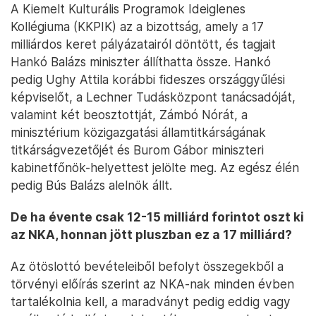
A Kiemelt Kulturális Programok Ideiglenes
Kollégiuma (KKPIK) az a bizottság, amely a 17
milliárdos keret pályázatairól döntött, és tagjait
Hankó Balázs miniszter állíthatta össze. Hankó
pedig Ughy Attila korábbi fideszes országgyűlési
képviselőt, a Lechner Tudásközpont tanácsadóját,
valamint két beosztottját, Zámbó Nórát, a
minisztérium közigazgatási államtitkárságának
titkárságvezetőjét és Burom Gábor miniszteri
kabinetfőnök-helyettest jelölte meg. Az egész élén
pedig Bús Balázs alelnök állt.
De ha évente csak 12-15 milliárd forintot oszt ki
az NKA, honnan jött pluszban ez a 17 milliárd?
Az ötöslottó bevételeiből befolyt összegekből a
törvényi előírás szerint az NKA-nak minden évben
tartalékolnia kell, a maradványt pedig eddig vagy