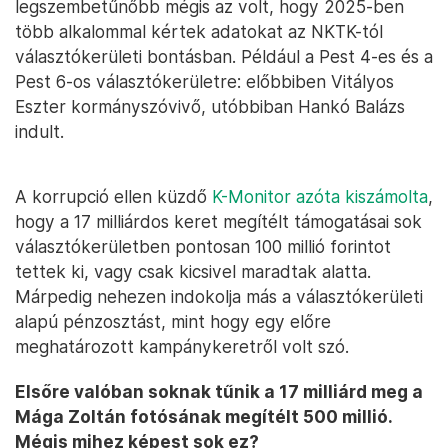
legszembetűnőbb mégis az volt, hogy 2025-ben
több alkalommal kértek adatokat az NKTK-tól
választókerületi bontásban. Például a Pest 4-es és a
Pest 6-os választókerületre: előbbiben Vitályos
Eszter kormányszóvivő, utóbbiban Hankó Balázs
indult.
A korrupció ellen küzdő
K-Monitor azóta kiszámolta
,
hogy a 17 milliárdos keret megítélt támogatásai sok
választókerületben pontosan 100 millió forintot
tettek ki, vagy csak kicsivel maradtak alatta.
Márpedig nehezen indokolja más a választókerületi
alapú pénzosztást, mint hogy egy előre
meghatározott kampánykeretről volt szó.
Elsőre valóban soknak tűnik a 17 milliárd meg a
Mága Zoltán fotósának megítélt 500 millió.
Mégis mihez képest sok ez?