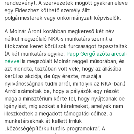
rendezvényt. A szervezetek mögött gyakran eleve
egy Fideszhez köthető személy állt:
polgármesterek vagy önkormányzati képviselők.
A Molnár Áront korábban megkereső két név
nélkül megszólaló NKA-s munkatárs szerint a
titokzatos keret körül sok furcsaságot tapasztaltak.
(A két munkatárs egyike,
Papp Gergő azóta arccal-
névvel
is megszólalt Molnár reggeli műsorában, és
azt mondta, tisztában volt vele, hogy az állásába
kerül az akciója, de úgy érezte, muszáj a
nyilvánosságnak tudni arról, mi folyik az NKA-ban.)
Arról számoltak be, hogy a pályázók egy részét
maga a minisztérium kérte fel, hogy nyújtsanak be
igénylést, míg azokat a kérelmeket, amelyek nem
illeszkedtek a megadott támogatási célhoz, a
munkatársaknak át kellett írniuk
„közösségépítő/kulturális programokra”. A