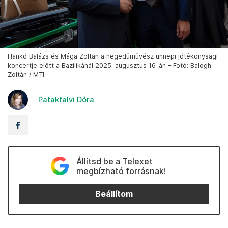
Hankó Balázs és Mága Zoltán a hegedűművész ünnepi jótékonysági
koncertje előtt a Bazilikánál 2025. augusztus 16-án – Fotó: Balogh
Zoltán / MTI
Patakfalvi Dóra
Állítsd be a Telexet
megbízható forrásnak!
Beállítom