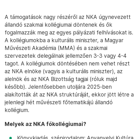
A támogatások nagy részéről az NKA úgynevezett
állandó szakmai kollégiumai döntenek és ők
fogalmazzák meg az egyes pályázati felhívásokat is.
A kollégiumokba a kulturális miniszter, a Magyar
Művészeti Akadémia (MMA) és a szakmai
szervezetek delegálnak jellemzően 3-3 vagy 4-4
tagot. A kollégiumok döntésében nem vehet részt
az NKA elnöke (vagyis a kulturális miniszter), az
alelnök és az NKA Bizottság tagjai (róluk majd
később). Jelentősebben utoljára 2025-ben
alakították át az NKA struktúráját, ekkor jött létre a
jelenlegi hét művészeti főtematikájú állandó
kollégium.
Melyek az NKA főkollégiumai?
Könyvkiadás, szépirodalom: Anyanyelvi Kultúra