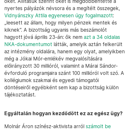
őket. Állításuk szerint őket is megdöbbentette a
nyertes pályázók névsora és a megítélt összegek,
Vidnyánszky Attila egyenesen úgy fogalmazott
:
„leesett az állam, hogy milyen pénzek mentek és
kiknek”. A bizottság ugyanis más beszámolót
hagyott jóvá április 23-án: ők nem
azt a 34 oldalas
NKA-dokumentumot
látták, amelyik aztán felkerült
az intézmény oldalára, hanem egy olyat, amelyikben
még a Jókai Mór-emlékév megvalósítására
előirányzott 30 millióról, valamint a Márai Sándor-
évforduló programjaira szánt 100 millióról volt szó. A
kollégiumok szakmai és egyedi támogatói
döntéseiről egyébként sem kap a bizottság külön
tájékoztatást.
Egyáltalán hogyan kezdődött ez az egész ügy?
Molnár Áron színész-aktivista arról
számolt be