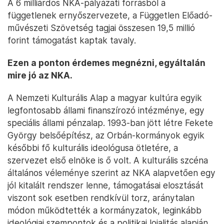
A 6 milliárdos NKA-pályázati forrásból a
függetlenek ernyőszervezete, a Független Előadó-
művészeti Szövetség tagjai összesen 19,5 millió
forint támogatást kaptak tavaly.
Ezen a ponton érdemes megnézni, egyáltalán
mire jó az NKA.
A Nemzeti Kulturális Alap a magyar kultúra egyik
legfontosabb állami finanszírozó intézménye, egy
speciális állami pénzalap. 1993-ban jött létre Fekete
György belsőépítész, az Orbán-kormányok egyik
későbbi fő kulturális ideológusa ötletére, a
szervezet első elnöke is ő volt. A kulturális szcéna
általános véleménye szerint az NKA alapvetően egy
jól kitalált rendszer lenne, támogatásai elosztását
viszont sok esetben rendkívül torz, aránytalan
módon működtették a kormányzatok, leginkább
ideológiai szempontok és a politikai lojalitás alapján.