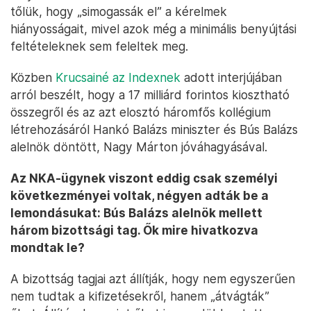
tőlük, hogy „simogassák el” a kérelmek
hiányosságait, mivel azok még a minimális benyújtási
feltételeknek sem feleltek meg.
Közben
Krucsainé az Indexnek
adott interjújában
arról beszélt, hogy a 17 milliárd forintos kiosztható
összegről és az azt elosztó háromfős kollégium
létrehozásáról Hankó Balázs miniszter és Bús Balázs
alelnök döntött, Nagy Márton jóváhagyásával.
Az NKA-ügynek viszont eddig csak személyi
következményei voltak, négyen adták be a
lemondásukat: Bús Balázs alelnök mellett
három bizottsági tag. Ők mire hivatkozva
mondtak le?
A bizottság tagjai azt állítják, hogy nem egyszerűen
nem tudtak a kifizetésekről, hanem „átvágták”