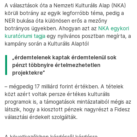
A választások óta a Nemzeti Kulturális Alap (NKA)
körüli botrány az egyik legforróbb téma, pedig a
NER bukása óta különösen erős a mezőny
botrányos ügyekben. Ahogyan azt az
NKA egykori
kuratóriumi tagja
egy nyilvános posztban megírta, a
kampány során a Kulturális Alaptól
„érdemtelenek kaptak érdemtelenül sok
pénzt többnyire értelmezhetetlen
projektekre”
– mégpedig 17 milliárd forint értékben. A tételek
közt azért voltak persze értékes kulturális
programok is, a támogatások mintázataiból mégis az
látszik, hogy a kiosztott pénzek nagyrészt a Fidesz
választási érdekeit szolgálták.
A következőkben kérdésről kérdésre