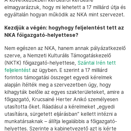
elmagyarázzuk, hogy mi lehetett a 17 milliárd útja és
egyáltalán hogyan működik az NKA mint szervezet.
Kezdjük a végén: hogyhogy feljelentést tett az
NKA főigazgató-helyettese?
Nem egészen az NKA, hanem annak pályázatkezelő
szerve, a Nemzeti Kulturális Támogatáskezelő
(NKTK) főigazgató-helyettese,
Szántai Irén tett
feljelentést
az ügyben. E szerint a 17 milliárd
forintos támogatási összeget egyedi kérelmek
alapján ítélték meg a szervezetben úgy, hogy
kihagyták belőle az egyes szakterületeket, amire a
főigazgató, Krucsainé Herter Anikó személyesen
utasította őket. Ráadásul a kérelmeket „egyedi
utasításra, sürgetett eljárásban” kellett intézni a
munkatársaknak – állítja legalábbis a főigazgató-
helyettes. Szerinte a kabinetvezető azt is kérte