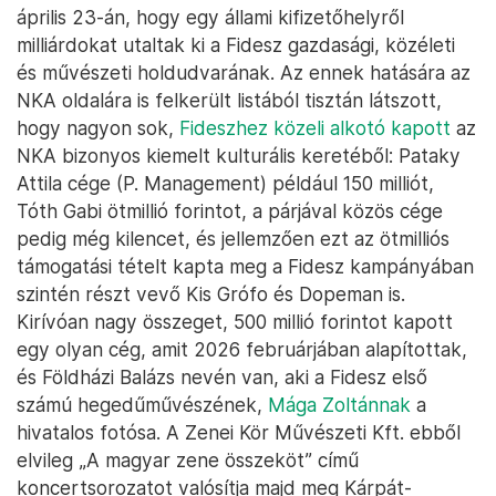
április 23-án, hogy egy állami kifizetőhelyről
milliárdokat utaltak ki a Fidesz gazdasági, közéleti
és művészeti holdudvarának. Az ennek hatására az
NKA oldalára is felkerült listából tisztán látszott,
hogy nagyon sok,
Fideszhez közeli alkotó kapott
az
NKA bizonyos kiemelt kulturális keretéből: Pataky
Attila cége (P. Management) például 150 milliót,
Tóth Gabi ötmillió forintot, a párjával közös cége
pedig még kilencet, és jellemzően ezt az ötmilliós
támogatási tételt kapta meg a Fidesz kampányában
szintén részt vevő Kis Grófo és Dopeman is.
Kirívóan nagy összeget, 500 millió forintot kapott
egy olyan cég, amit 2026 februárjában alapítottak,
és Földházi Balázs nevén van, aki a Fidesz első
számú hegedűművészének,
Mága Zoltánnak
a
hivatalos fotósa. A Zenei Kör Művészeti Kft. ebből
elvileg „A magyar zene összeköt” című
koncertsorozatot valósítja majd meg Kárpát-