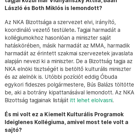
tagjai közül már Vidnyánszky Attila, Baán
László és Both Miklós is lemondott?
Az NKA Bizottsága a szervezet elvi, irányító,
koordináló vezető testülete
.
Tagjai harmadát a
kollégiumokhoz hasonlóan a miniszter saját
hatáskörében, másik harmadát az MMA, harmadik
harmadát az érintett szakmai szervezetek javaslata
alapján nevezi ki a miniszter. De a Bizottság tagja az
NKA elnöki tisztségét is betöltő kulturális miniszter
és az alelnök is. Utóbbi pozíciót eddig Óbuda
egykori fideszes polgármestere, Bús Balázs töltötte
be, aki a botrány kipattanásával lemondott. Az NKA
Bizottság tagjainak listáját
itt lehet elolvasni
.
És mi volt ez a Kiemelt Kulturális Programok
Ideiglenes Kollégiuma, amivel most tele volt a
sajtó?