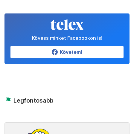
Kövess minket Facebookon is!
Követem!
Legfontosabb