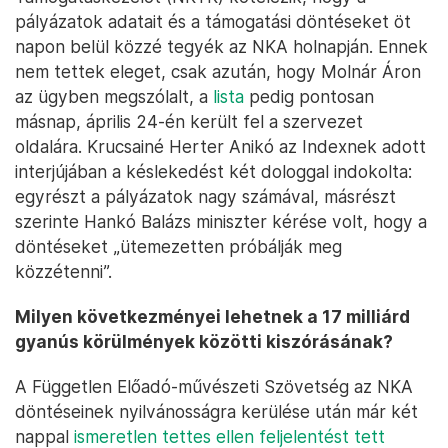
pályázatok adatait és a támogatási döntéseket öt
napon belül közzé tegyék az NKA holnapján. Ennek
nem tettek eleget, csak azután, hogy Molnár Áron
az ügyben megszólalt, a
lista
pedig pontosan
másnap, április 24-én került fel a szervezet
oldalára. Krucsainé Herter Anikó az Indexnek adott
interjújában a késlekedést két dologgal indokolta:
egyrészt a pályázatok nagy számával, másrészt
szerinte Hankó Balázs miniszter kérése volt, hogy a
döntéseket „ütemezetten próbálják meg
közzétenni”.
Milyen következményei lehetnek a 17 milliárd
gyanús körülmények közötti kiszórásának?
A Független Előadó-művészeti Szövetség az NKA
döntéseinek nyilvánosságra kerülése után már két
nappal
ismeretlen tettes ellen feljelentést tett