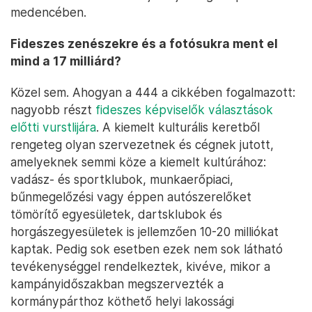
medencében.
Fideszes zenészekre és a fotósukra ment el
mind a 17 milliárd?
Közel sem. Ahogyan a 444 a cikkében fogalmazott:
nagyobb részt
fideszes képviselők választások
előtti vurstlijára
. A kiemelt kulturális keretből
rengeteg olyan szervezetnek és cégnek jutott,
amelyeknek semmi köze a kiemelt kultúrához:
vadász- és sportklubok, munkaerőpiaci,
bűnmegelőzési vagy éppen autószerelőket
tömörítő egyesületek, dartsklubok és
horgászegyesületek is jellemzően 10-20 milliókat
kaptak. Pedig sok esetben ezek nem sok látható
tevékenységgel rendelkeztek, kivéve, mikor a
kampányidőszakban megszervezték a
kormánypárthoz köthető helyi lakossági