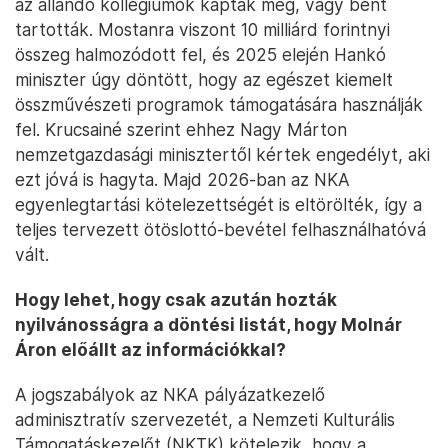
az állandó kollégiumok kapták meg, vagy bent
tartották. Mostanra viszont 10 milliárd forintnyi
összeg halmozódott fel, és 2025 elején Hankó
miniszter úgy döntött, hogy az egészet kiemelt
összművészeti programok támogatására használják
fel. Krucsainé szerint ehhez Nagy Márton
nemzetgazdasági minisztertől kértek engedélyt, aki
ezt jóvá is hagyta. Majd 2026-ban az NKA
egyenlegtartási kötelezettségét is eltörölték, így a
teljes tervezett ötöslottó-bevétel felhasználhatóvá
vált.
Hogy lehet, hogy csak azután hozták
nyilvánosságra a döntési listát, hogy Molnár
Áron előállt az információkkal?
A jogszabályok az NKA pályázatkezelő
adminisztratív szervezetét, a Nemzeti Kulturális
Támogatáskezelőt (NKTK) kötelezik, hogy a