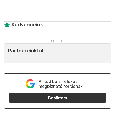
Kedvenceink
Partnereinktől
Állítsd be a Telexet
megbízható forrásnak!
Beállítom