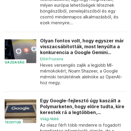
milyen európai lehetőségek léteznek
böngészőből, zenelejátszóból és egy
csomó mindennapos alkalmazásból, és
ezek mennyire...
Olyan fontos volt, hogy egyszer már
visszacsábították, most lenyúlta a
konkurencia a Google Gemini...
Előd Fruzsina
GAZDASÁG
Heves versengés zajlik a legjobb MI-
mérnökökért, Noam Shazeer, a Google
mérnöki területének alelnöke az OpenAI-
hoz megy.
Egy Google-fejlesztő úgy kaszált a
Polymarketen, hogy előre tudta, kire
kerestek rá a legtöbben,...
Világi Máté
TECHTUD
Az olasz férfi több mindenre is fogadott
bennfentes információk alapján, de a