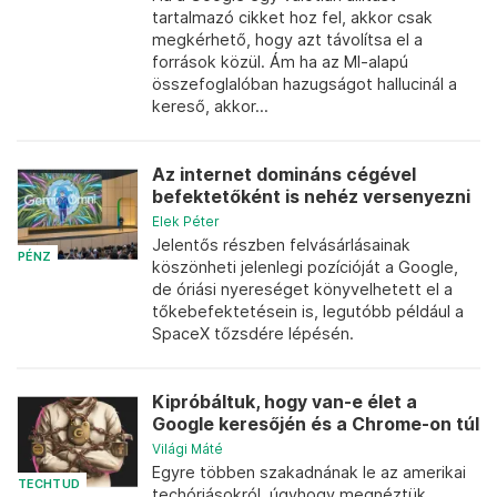
tartalmazó cikket hoz fel, akkor csak
megkérhető, hogy azt távolítsa el a
források közül. Ám ha az MI-alapú
összefoglalóban hazugságot hallucinál a
kereső, akkor...
Az internet domináns cégével
befektetőként is nehéz versenyezni
Elek Péter
Jelentős részben felvásárlásainak
PÉNZ
köszönheti jelenlegi pozícióját a Google,
de óriási nyereséget könyvelhetett el a
tőkebefektetésein is, legutóbb például a
SpaceX tőzsdére lépésén.
Kipróbáltuk, hogy van-e élet a
Google keresőjén és a Chrome-on túl
Világi Máté
Egyre többen szakadnának le az amerikai
TECHTUD
techóriásokról, úgyhogy megnéztük,