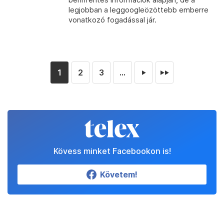
legjobban a leggoogleözöttebb emberre
vonatkozó fogadással jár.
1
2
3
...
►
►►
Kövess minket Facebookon is!
Követem!