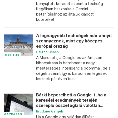
benyújtott kereset szerint a techcég
illegálisan használta a Gemini
betanításához az általuk kiadott
köteteket.
A legnagyobb techcégek már annyit
szennyeznek, mint egy közepes
európai ország
Csurgó Dénes
TECHTUD
A Microsoft, a Google és az Amazon
kibocsátása is berobbant a nagy
mesterséges intelligencia boommal, de a
cégek szerint így is karbonsemlegesek
lesznek pár éven belül.
Bárki beperelheti a Google-t, ha a
keresési eredmények tetején
szereplő összefoglaló valótlan...
Brückner Gergely
GAZDASÁG
Ha a Google egy valótlan állítást