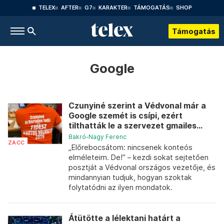
TELEX
AFTER
G7
KARAKTER
TÁMOGATÁS
SHOP
Támogatás
Google
Czunyiné szerint a Védvonal már a
Google szemét is csípi, ezért
tilthatták le a szervezet gmailes...
Bakró-Nagy Ferenc
ZACC
„Előrebocsátom: nincsenek konteós
elméleteim. De!” – kezdi sokat sejtetően
posztját a Védvonal országos vezetője, és
mindannyian tudjuk, hogyan szoktak
folytatódni az ilyen mondatok.
Átütötte a lélektani határt a