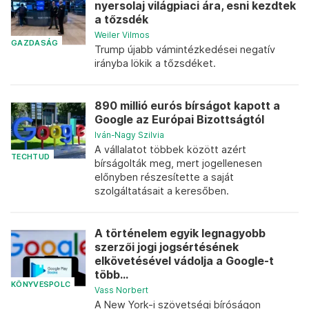
nyersolaj világpiaci ára, esni kezdtek
a tőzsdék
Weiler Vilmos
GAZDASÁG
Trump újabb vámintézkedései negatív
irányba lökik a tőzsdéket.
890 millió eurós bírságot kapott a
Google az Európai Bizottságtól
Iván-Nagy Szilvia
A vállalatot többek között azért
TECHTUD
bírságolták meg, mert jogellenesen
előnyben részesítette a saját
szolgáltatásait a keresőben.
A történelem egyik legnagyobb
szerzői jogi jogsértésének
elkövetésével vádolja a Google-t
több...
KÖNYVESPOLC
Vass Norbert
A New York-i szövetségi bíróságon