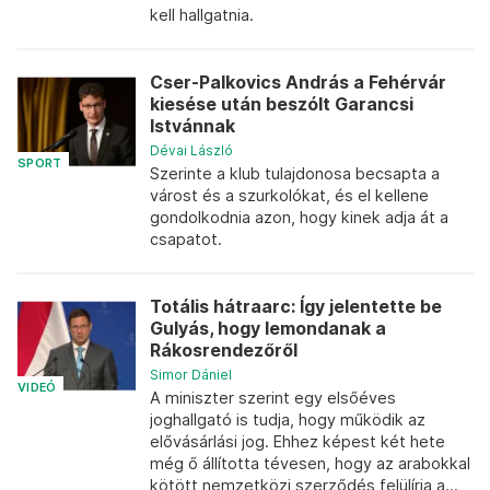
kell hallgatnia.
Cser-Palkovics András a Fehérvár
kiesése után beszólt Garancsi
Istvánnak
Dévai László
SPORT
Szerinte a klub tulajdonosa becsapta a
várost és a szurkolókat, és el kellene
gondolkodnia azon, hogy kinek adja át a
csapatot.
Totális hátraarc: Így jelentette be
Gulyás, hogy lemondanak a
Rákosrendezőről
Simor Dániel
VIDEÓ
A miniszter szerint egy elsőéves
joghallgató is tudja, hogy működik az
elővásárlási jog. Ehhez képest két hete
még ő állította tévesen, hogy az arabokkal
kötött nemzetközi szerződés felülírja a...