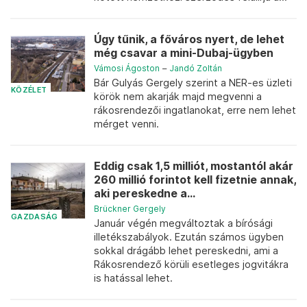
Úgy tűnik, a főváros nyert, de lehet
még csavar a mini-Dubaj-ügyben
Vámosi Ágoston
–
Jandó Zoltán
Bár Gulyás Gergely szerint a NER-es üzleti
KÖZÉLET
körök nem akarják majd megvenni a
rákosrendezői ingatlanokat, erre nem lehet
mérget venni.
Eddig csak 1,5 milliót, mostantól akár
260 millió forintot kell fizetnie annak,
aki pereskedne a...
Brückner Gergely
GAZDASÁG
Január végén megváltoztak a bírósági
illetékszabályok. Ezután számos ügyben
sokkal drágább lehet pereskedni, ami a
Rákosrendező körüli esetleges jogvitákra
is hatással lehet.