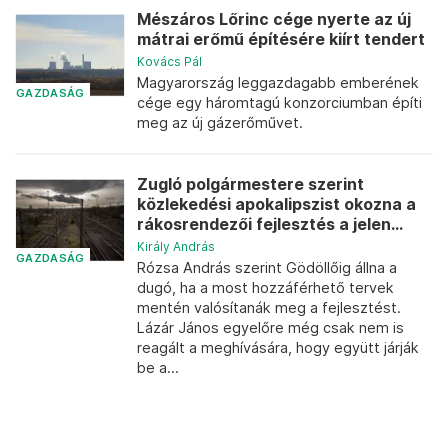
Mészáros Lőrinc cége nyerte az új
mátrai erőmű építésére kiírt tendert
Kovács Pál
Magyarország leggazdagabb emberének
GAZDASÁG
cége egy háromtagú konzorciumban építi
meg az új gázerőművet.
Zugló polgármestere szerint
közlekedési apokalipszist okozna a
rákosrendezői fejlesztés a jelen...
Király András
GAZDASÁG
Rózsa András szerint Gödöllőig állna a
dugó, ha a most hozzáférhető tervek
mentén valósítanák meg a fejlesztést.
Lázár János egyelőre még csak nem is
reagált a meghívására, hogy együtt járják
be a...