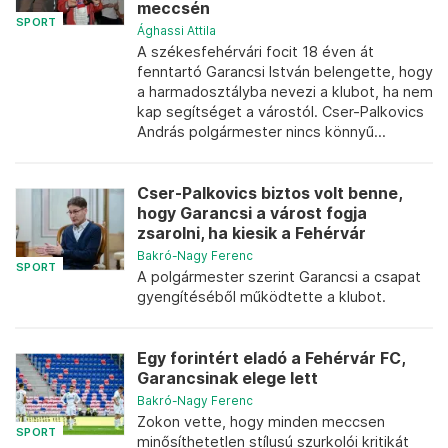
meccsén
SPORT
Ághassi Attila
A székesfehérvári focit 18 éven át
fenntartó Garancsi István belengette, hogy
a harmadosztályba nevezi a klubot, ha nem
kap segítséget a várostól. Cser-Palkovics
András polgármester nincs könnyű...
Cser-Palkovics biztos volt benne,
hogy Garancsi a várost fogja
zsarolni, ha kiesik a Fehérvár
Bakró-Nagy Ferenc
SPORT
A polgármester szerint Garancsi a csapat
gyengítéséből működtette a klubot.
Egy forintért eladó a Fehérvár FC,
Garancsinak elege lett
Bakró-Nagy Ferenc
Zokon vette, hogy minden meccsen
SPORT
minősíthetetlen stílusú szurkolói kritikát