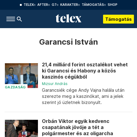
TELEX
AFTER
G7
KARAKTER
TÁMOGATÁS
SHOP
Támogatás
Garancsi István
21,4 milliárd forint osztalékot vehet
ki Garancsi és Habony a közös
kaszinós cégükből
Mizsur András
GAZDASÁG
Garancsiék cége Andy Vajna halála után
szerezte meg a kaszinókat, ami a jelek
szerint jó üzletnek bizonyult.
Orbán Viktor egyik kedvenc
csapatának jövője a tét a
polgármester és az oligarcha