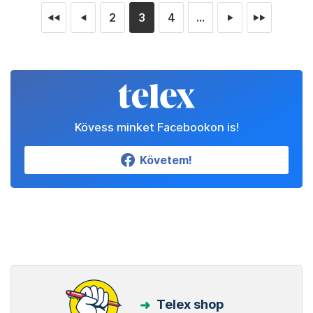
2
3
4
...
◄◄
◄
►
►►
Kövess minket Facebookon is!
Követem!
Telex shop