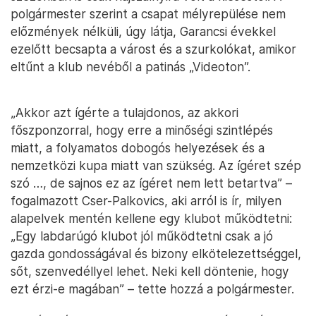
polgármester szerint a csapat mélyrepülése nem
előzmények nélküli, úgy látja, Garancsi évekkel
ezelőtt becsapta a várost és a szurkolókat, amikor
eltűnt a klub nevéből a patinás „Videoton”.
„Akkor azt ígérte a tulajdonos, az akkori
főszponzorral, hogy erre a minőségi szintlépés
miatt, a folyamatos dobogós helyezések és a
nemzetközi kupa miatt van szükség. Az ígéret szép
szó …, de sajnos ez az ígéret nem lett betartva” –
fogalmazott Cser-Palkovics, aki arról is ír, milyen
alapelvek mentén kellene egy klubot működtetni:
„Egy labdarúgó klubot jól működtetni csak a jó
gazda gondosságával és bizony elkötelezettséggel,
sőt, szenvedéllyel lehet. Neki kell döntenie, hogy
ezt érzi-e magában” – tette hozzá a polgármester.