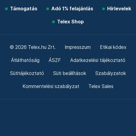
Támogatás
Adó 1% felajánlás
Hírlevelek
Telex Shop
© 2026 Telex.hu Zrt.
Impresszum
Etikai kódex
Átláthatóság
ÁSZF
Adatkezelési tájékoztató
Sütitájékoztató
Süti beállítások
Szabályzatok
Kommentelési szabályzat
Telex Sales