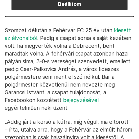
Beállítom
Szombat délután a Fehérvár FC 25 év után
kiesett
az élvonalból
. Pedig a csapat sorsa a saját kezében
volt: ha megverték volna a Debrecent, bent
maradtak volna. A fehérvári csapat azonban hazai
pályán sima, 3-0-s vereséget szenvedett, emellett
pedig Cser-Palkovics András, a város fideszes
polgármestere sem ment el szó nélkül. Bár a
polgármester közvetlenül nem nevezte meg
Garancsi Istvánt, a csapat tulajdonosát, a
Facebookon közzétett
bejegyzésével
egyértelműen neki üzent.
„Addig járt a korsó a kútra, míg végül, ma eltörött”
– írta, utalva arra, hogy a Fehérvár az elmúlt három
szezonban is csak hajszálnyira volt a kieséstől. A