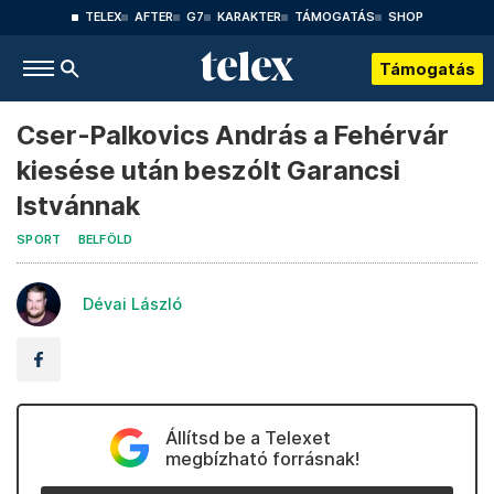
TELEX
AFTER
G7
KARAKTER
TÁMOGATÁS
SHOP
Támogatás
Cser-Palkovics András a Fehérvár
kiesése után beszólt Garancsi
Istvánnak
SPORT
BELFÖLD
Dévai László
Állítsd be a Telexet
megbízható forrásnak!