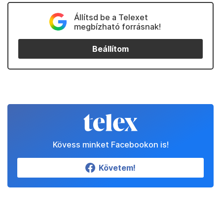
Állítsd be a Telexet
megbízható forrásnak!
Beállítom
Kövess minket Facebookon is!
Követem!