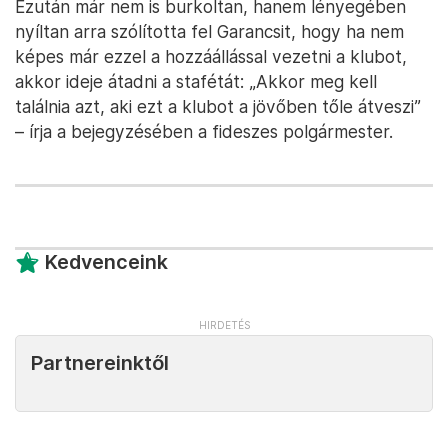
Ezután már nem is burkoltan, hanem lényegében
nyíltan arra szólította fel Garancsit, hogy ha nem
képes már ezzel a hozzáállással vezetni a klubot,
akkor ideje átadni a stafétát: „Akkor meg kell
találnia azt, aki ezt a klubot a jövőben tőle átveszi”
– írja a bejegyzésében a fideszes polgármester.
Kedvenceink
Partnereinktől