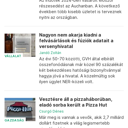
Az Indotek 2024-ben vásárolt először
részesedést az Auchanban. A következő
években több kisebb üzletet is terveznek
nyitni az országban.
Nagyon nem akarja kiadni a
felvásárlások és fúziók adatait a
versenyhivatal
Jandó Zoltán
VÁLLALAT
Az évi 50-70 közötti, GVH által elbírált
összefonódásnak már közel 90 százalékát
két bekezdéses hatósági bizonyítvánnyal
hagyja jóvá a hivatal. A közelmúltig sok
ilyen ügylet NER-közeli volt.
Vesztésre áll a pizzaháborúban,
eladó sorba került a Pizza Hut
Csurgó Dénes
Már meg is vannak a vevők, akik 2,7 milliárd
GAZDASÁG
dollárt fizetnek a világ legismertebb