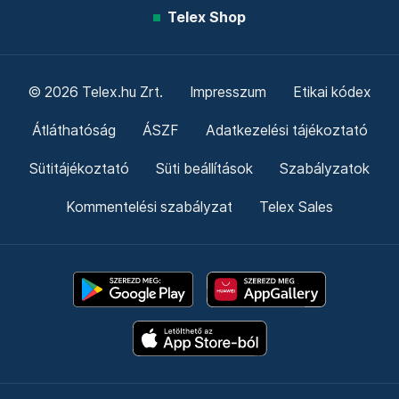
Telex Shop
© 2026 Telex.hu Zrt.
Impresszum
Etikai kódex
Átláthatóság
ÁSZF
Adatkezelési tájékoztató
Sütitájékoztató
Süti beállítások
Szabályzatok
Kommentelési szabályzat
Telex Sales