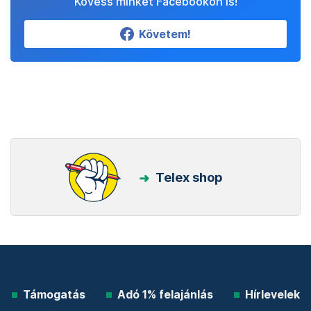
Kövess minket Facebookon is!
Követem!
Telex shop
Támogatás
Adó 1% felajánlás
Hírlevelek