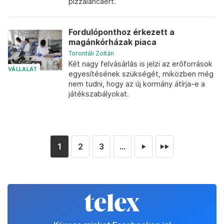
pizzaláncáért.
Fordulóponthoz érkezett a
magánkórházak piaca
Torontáli Zoltán
Két nagy felvásárlás is jelzi az erőforrások
VÁLLALAT
egyesítésének szükségét, miközben még
nem tudni, hogy az új kormány átírja-e a
játékszabályokat.
1
2
3
...
►
►►