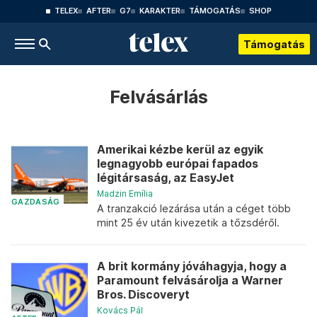
TELEX
AFTER
G7
KARAKTER
TÁMOGATÁS
SHOP
Támogatás
Felvásárlás
Amerikai kézbe kerül az egyik
legnagyobb európai fapados
légitársaság, az EasyJet
Madzin Emília
GAZDASÁG
A tranzakció lezárása után a céget több
mint 25 év után kivezetik a tőzsdéről.
A brit kormány jóváhagyja, hogy a
Paramount felvásárolja a Warner
Bros. Discoveryt
Kovács Pál