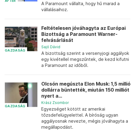
AFTER
A Paramount vállalta, hogy hű marad a
vállalásaihoz.
Feltételesen jóváhagyta az Európai
Bizottság a Paramount Warner-
felvásárlását
Sajó Dávid
GAZDASÁG
A bizottság szerint a versenyjogi aggályok
egy kivétellel megszűntek, de kezd kifutni
a Paramount az időből.
Olcsón megúszta Elon Musk: 1,5 millió
dollárra büntették, miután 150 milliót
nyert a...
Krász Zsombor
GAZDASÁG
Egyezséget kötött az amerikai
tőzsdefelügyelettel. A bíróság ugyan
aggályosnak nevezte, mégis jóváhagyta a
megállapodást.