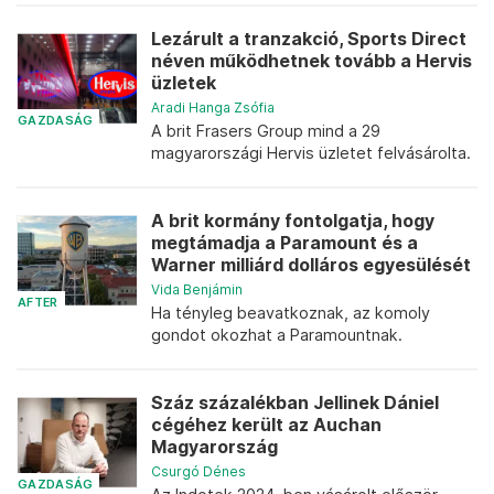
Lezárult a tranzakció, Sports Direct
néven működhetnek tovább a Hervis
üzletek
Aradi Hanga Zsófia
GAZDASÁG
A brit Frasers Group mind a 29
magyarországi Hervis üzletet felvásárolta.
A brit kormány fontolgatja, hogy
megtámadja a Paramount és a
Warner milliárd dolláros egyesülését
Vida Benjámin
AFTER
Ha tényleg beavatkoznak, az komoly
gondot okozhat a Paramountnak.
Száz százalékban Jellinek Dániel
cégéhez került az Auchan
Magyarország
Csurgó Dénes
GAZDASÁG