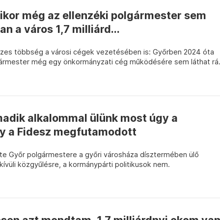
ikor még az ellenzéki polgármester sem
n a város 1,7 milliárd...
eszes többség a városi cégek vezetésében is: Győrben 2024 óta
lgármester még egy önkormányzati cég működésére sem láthat rá
madik alkalommal ülünk most úgy a
y a Fidesz megfutamodott
te Győr polgármestere a győri városháza dísztermében ülő
kívüli közgyűlésre, a kormánypárti politikusok nem.