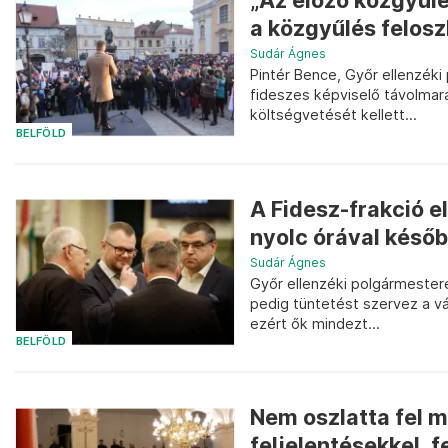
„Az előző közgyűlé
a közgyűlés feloszl
Sudár Ágnes
Pintér Bence, Győr ellenzék
fideszes képviselő távolmar
költségvetését kellett...
BELFÖLD
A Fidesz-frakció e
nyolc órával későb
Sudár Ágnes
Győr ellenzéki polgármestere
pedig tüntetést szervez a vár
ezért ők mindezt...
BELFÖLD
Nem oszlatta fel m
feljelentésekkel, f