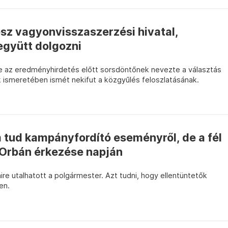
esz vagyonvisszaszerzési hivatal,
együtt dolgozni
e az eredményhirdetés előtt sorsdöntőnek nevezte a választás
ismeretében ismét nekifut a közgyűlés feloszlatásának.
 tud kampányfordító eseményről, de a fél
 Orbán érkezése napján
ire utalhatott a polgármester. Azt tudni, hogy ellentüntetők
en.