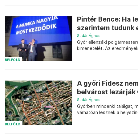
Pintér Bence: Ha l
szerintem tudunk 
Sudár Ágnes
Győr ellenzéki polgármester
kimenetelét. Az eredmények 
BELFÖLD
A győri Fidesz nem
belvárost lezárják
Sudár Ágnes
Győrben mindenki találgat, m
várhatóan lesznek a helyszín
BELFÖLD