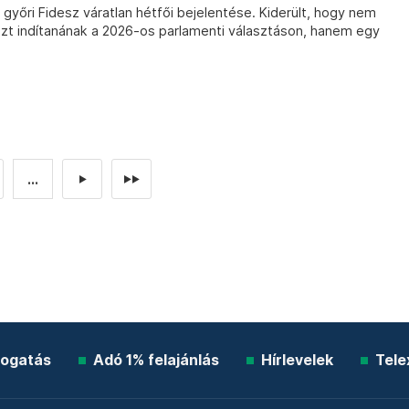
a győri Fidesz váratlan hétfői bejelentése. Kiderült, hogy nem
zt indítanának a 2026-os parlamenti választáson, hanem egy
...
►
►►
ogatás
Adó 1% felajánlás
Hírlevelek
Tele