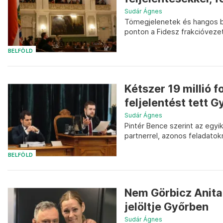
Sudár Ágnes
Tömegjelenetek és hangos be
ponton a Fidesz frakcióveze
BELFÖLD
Kétszer 19 millió 
feljelentést tett Gy
Sudár Ágnes
Pintér Bence szerint az egy
partnerrel, azonos feladatokr
BELFÖLD
Nem Görbicz Anita,
jelöltje Győrben
Sudár Ágnes