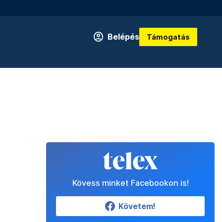
Belépés
Támogatás
Kövess minket Facebookon is!
Követem!