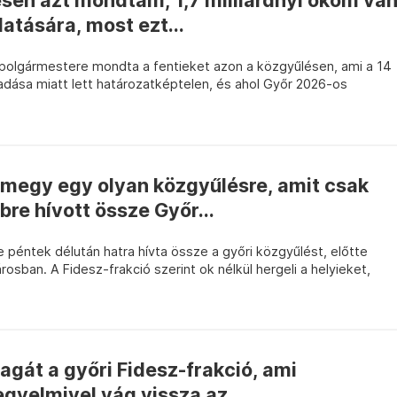
sen azt mondtam, 1,7 milliárdnyi okom va
atására, most ezt...
i polgármestere mondta a fentieket azon a közgyűlésen, ami a 14
adása miatt lett határozatképtelen, és ahol Győr 2026-os
lmegy egy olyan közgyűlésre, amit csak
bre hívott össze Győr...
 péntek délután hatra hívta össze a győri közgyűlést, előtte
osban. A Fidesz-frakció szerint ok nélkül hergeli a helyieket,
agát a győri Fidesz-frakció, ami
egyelmivel vág vissza az...