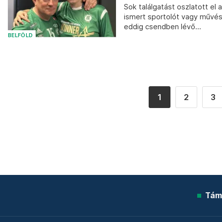
Sok találgatást oszlatott el 
ismert sportolót vagy művés
eddig csendben lévő...
BELFÖLD
1
2
3
Tám