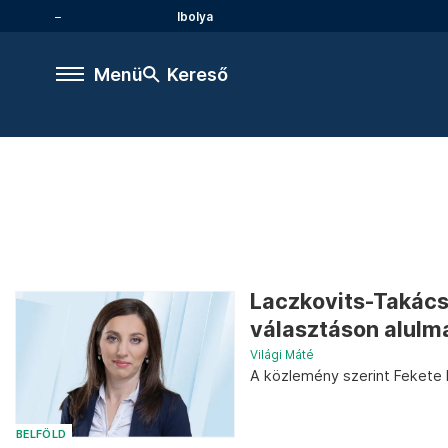
Ibolya
Menü
Kereső
Laczkovits-Takács 
választáson alulm
Világi Máté
A közlemény szerint Fekete D
BELFÖLD