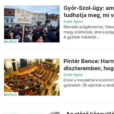
Győr-Szol-ügy: am
tudhatja meg, mi va
Sudár Ágnes
Ellenzéki polgármester, fid
megy a birkózás, ahol a po
A győriek indulatát...
BELFÖLD
Pintér Bence: Har
díszteremben, hog
Sudár Ágnes
Ezzel a mondattal köszöntöt
győrieket. Ők eljöttek a rend
BELFÖLD