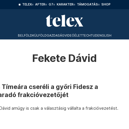
TELEX
AFTER
G7
KARAKTER
TÁMOGATÁS
SHOP
BELFÖLD
KÜLFÖLD
GAZDASÁG
VIDEÓ
ÉLET
TECHTUD
ENGLISH
Fekete Dávid
Tímeára cseréli a győri Fidesz a
aradó frakcióvezetőjét
ávid amúgy is csak a választásig vállalta a frakcióvezetést.