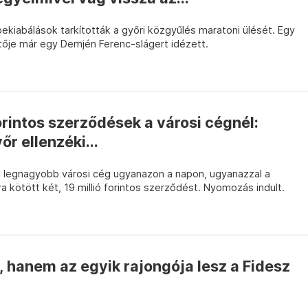
kiabálások tarkították a győri közgyűlés maratoni ülését. Egy
tője már egy Demjén Ferenc-slágert idézett.
forintos szerződések a városi cégnél:
őr ellenzéki...
ik legnagyobb városi cég ugyanazon a napon, ugyanazzal a
a kötött két, 19 millió forintos szerződést. Nyomozás indult.
 hanem az egyik rajongója lesz a Fidesz