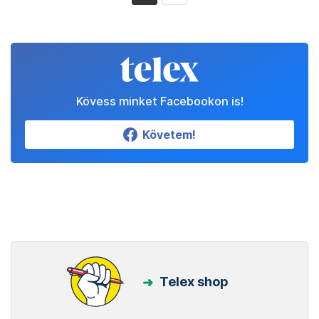
Kövess minket Facebookon is!
Követem!
Telex shop