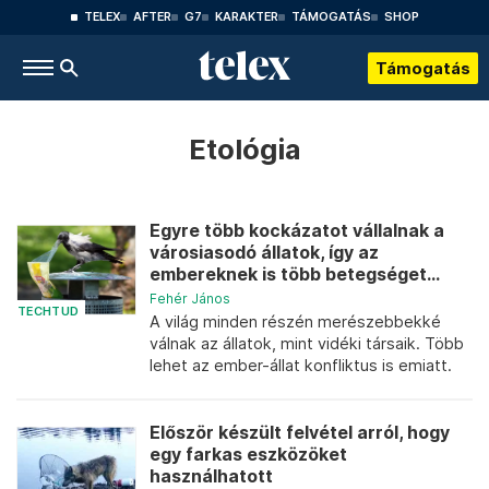
TELEX
AFTER
G7
KARAKTER
TÁMOGATÁS
SHOP
Támogatás
Etológia
Egyre több kockázatot vállalnak a
városiasodó állatok, így az
embereknek is több betegséget...
Fehér János
TECHTUD
A világ minden részén merészebbekké
válnak az állatok, mint vidéki társaik. Több
lehet az ember-állat konfliktus is emiatt.
Először készült felvétel arról, hogy
egy farkas eszközöket
használhatott