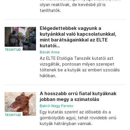
olyan reaktívak, de kevésbé jól is
taníthatók.
Elégedettebbek vagyunk a
kutyánkkal való kapcsolatunkkal,
mint barátságainkkal az ELTE
kutatói...
TECHTUD
Bánáti Anna
Az ELTE Etológia Tanszék kutatói azt
vizsgálták, pontosan milyen szerepet
töltenek be a kutyák az emberi szociális
hálóban.
A hosszabb orrú fiatal kutyáknak
jobban megy a szimatolás
Bakró-Nagy Ferenc
Egy kutatás szerint az idősebb és a
TECHTUD
gömbölyűbb agyú, tehát rövidebb orrú
kutyák hátrányban vannak.