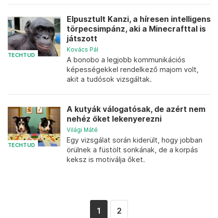
Elpusztult Kanzi, a híresen intelligens
törpecsimpánz, aki a Minecrafttal is
játszott
Kovács Pál
TECHTUD
A bonobo a legjobb kommunikációs
képességekkel rendelkező majom volt,
akit a tudósok vizsgáltak.
A kutyák válogatósak, de azért nem
nehéz őket lekenyerezni
Világi Máté
Egy vizsgálat során kiderült, hogy jobban
TECHTUD
örülnek a füstölt sonkának, de a korpás
keksz is motiválja őket.
1
2