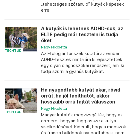
„tehetséges szótanuló” kutyák képesek
erre.
A kutyák is lehetnek ADHD-sok, az
ELTE pedig már tesztelni is tudja
őket
Nagy Nikoletta
TECHTUD
Az Etológiai Tanszék kutatói az emberi
ADHD-tesztek mintájára kifejlesztettek
egy olyan diagnosztikai rendszert, ami ki
tudja szűrni a gyanús kutyákat.
Ha nyugodtabb kutyát akar, rövid
orrút, ha jól taníthatót, akkor
hosszabb orrú fajtát válasszon
Nagy Nikoletta
TECHTUD
Magyar kutatók megvizsgálták, hogy az
orrméret hogyan függ össze a kutya
viselkedésével. Kiderült, hogy a mopszok
és francia bulldogok nyugodtabbak, nem