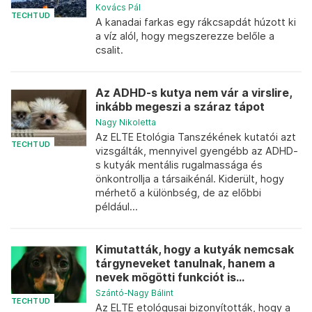
Kovács Pál
TECHTUD
A kanadai farkas egy rákcsapdát húzott ki
a víz alól, hogy megszerezze belőle a
csalit.
Az ADHD-s kutya nem vár a virslire,
inkább megeszi a száraz tápot
Nagy Nikoletta
Az ELTE Etológia Tanszékének kutatói azt
TECHTUD
vizsgálták, mennyivel gyengébb az ADHD-
s kutyák mentális rugalmassága és
önkontrollja a társaikénál. Kiderült, hogy
mérhető a különbség, de az előbbi
például...
Kimutatták, hogy a kutyák nemcsak
tárgyneveket tanulnak, hanem a
nevek mögötti funkciót is...
Szántó-Nagy Bálint
TECHTUD
Az ELTE etológusai bizonyították, hogy a