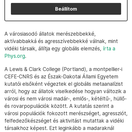
Beállítom
A városiasodó állatok merészebbekké,
aktívabbakká és agresszívebbekké válnak, mint
vidéki társaik, állítja egy globális elemzés,
írta a
Phys.org
.
A Lewis & Clark College (Portland), a montpellier-i
CEFE-CNRS és az Észak-Dakotai Állami Egyetem
kutatói elsőként végeztek el globális metaanalízist
arról, hogy az állatok viselkedése hogyan változik a
városi és nem városi madár-, emlős-, kétéltű-, hüllő-
és rovarpopulációk között. A kutatás szerint a
városi populációk fokozott merészséget, agressziót,
felfedezőkészséget és aktivitást mutattak a vidéki
társaikhoz képest. Ezt leginkább a madaraknál