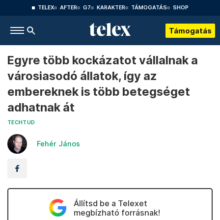
TELEX
AFTER
G7
KARAKTER
TÁMOGATÁS
SHOP
Támogatás
Egyre több kockázatot vállalnak a
városiasodó állatok, így az
embereknek is több betegséget
adhatnak át
TECHTUD
Fehér János
Állítsd be a Telexet
megbízható forrásnak!