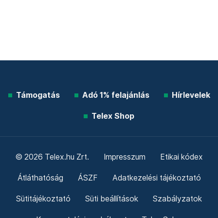
Támogatás
Adó 1% felajánlás
Hírlevelek
Telex Shop
© 2026 Telex.hu Zrt.
Impresszum
Etikai kódex
Átláthatóság
ÁSZF
Adatkezelési tájékoztató
Sütitájékoztató
Süti beállítások
Szabályzatok