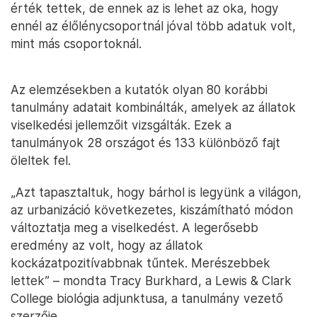
érték tettek, de ennek az is lehet az oka, hogy
ennél az élőlénycsoportnál jóval több adatuk volt,
mint más csoportoknál.
Az elemzésekben a kutatók olyan 80 korábbi
tanulmány adatait kombinálták, amelyek az állatok
viselkedési jellemzőit vizsgálták. Ezek a
tanulmányok 28 országot és 133 különböző fajt
öleltek fel.
„Azt tapasztaltuk, hogy bárhol is legyünk a világon,
az urbanizáció következetes, kiszámítható módon
változtatja meg a viselkedést. A legerősebb
eredmény az volt, hogy az állatok
kockázatpozitívabbnak tűntek. Merészebbek
lettek” – mondta Tracy Burkhard, a Lewis & Clark
College biológia adjunktusa, a tanulmány vezető
szerzője.