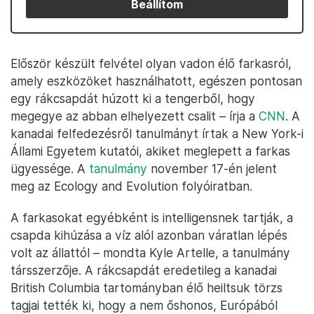
Beállítom
Először készült felvétel olyan vadon élő farkasról,
amely eszközöket használhatott, egészen pontosan
egy rákcsapdát húzott ki a tengerből, hogy
megegye az abban elhelyezett csalit – írja a
CNN
. A
kanadai felfedezésről tanulmányt írtak a New York-i
Állami Egyetem kutatói, akiket meglepett a farkas
ügyessége. A
tanulmány
november 17-én jelent
meg az Ecology and Evolution folyóiratban.
A farkasokat egyébként is intelligensnek tartják, a
csapda kihúzása a víz alól azonban váratlan lépés
volt az állattól – mondta Kyle Artelle, a tanulmány
társszerzője. A rákcsapdát eredetileg a kanadai
British Columbia tartományban élő heiltsuk törzs
tagjai tették ki, hogy a nem őshonos, Európából