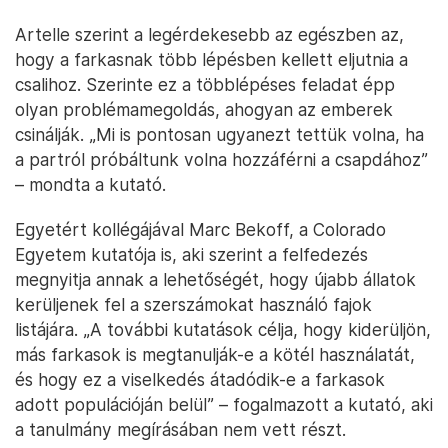
Artelle szerint a legérdekesebb az egészben az,
hogy a farkasnak több lépésben kellett eljutnia a
csalihoz. Szerinte ez a többlépéses feladat épp
olyan problémamegoldás, ahogyan az emberek
csinálják. „Mi is pontosan ugyanezt tettük volna, ha
a partról próbáltunk volna hozzáférni a csapdához”
– mondta a kutató.
Egyetért kollégájával Marc Bekoff, a Colorado
Egyetem kutatója is, aki szerint a felfedezés
megnyitja annak a lehetőségét, hogy újabb állatok
kerüljenek fel a szerszámokat használó fajok
listájára. „A további kutatások célja, hogy kiderüljön,
más farkasok is megtanulják-e a kötél használatát,
és hogy ez a viselkedés átadódik-e a farkasok
adott populációján belül” – fogalmazott a kutató, aki
a tanulmány megírásában nem vett részt.