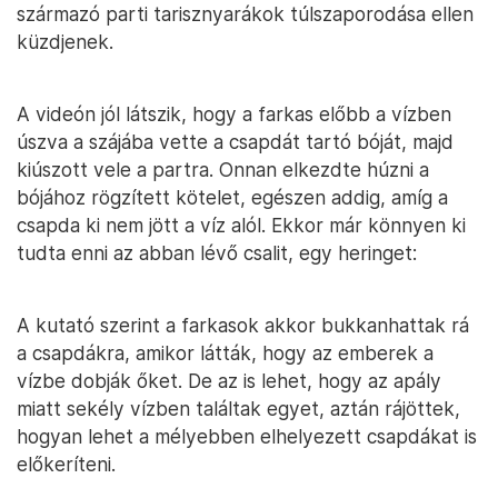
származó parti tarisznyarákok túlszaporodása ellen
küzdjenek.
A videón jól látszik, hogy a farkas előbb a vízben
úszva a szájába vette a csapdát tartó bóját, majd
kiúszott vele a partra. Onnan elkezdte húzni a
bójához rögzített kötelet, egészen addig, amíg a
csapda ki nem jött a víz alól. Ekkor már könnyen ki
tudta enni az abban lévő csalit, egy heringet:
A kutató szerint a farkasok akkor bukkanhattak rá
a csapdákra, amikor látták, hogy az emberek a
vízbe dobják őket. De az is lehet, hogy az apály
miatt sekély vízben találtak egyet, aztán rájöttek,
hogyan lehet a mélyebben elhelyezett csapdákat is
előkeríteni.