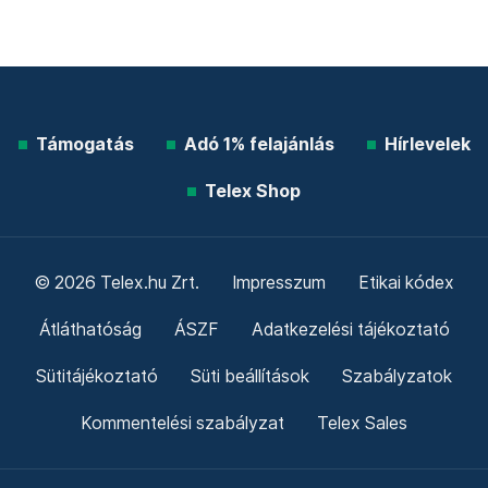
Támogatás
Adó 1% felajánlás
Hírlevelek
Telex Shop
© 2026 Telex.hu Zrt.
Impresszum
Etikai kódex
Átláthatóság
ÁSZF
Adatkezelési tájékoztató
Sütitájékoztató
Süti beállítások
Szabályzatok
Kommentelési szabályzat
Telex Sales