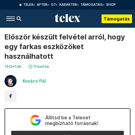
TELEX
AFTER
G7
KARAKTER
TÁMOGATÁS
SHOP
Támogatás
Először készült felvétel arról, hogy
egy farkas eszközöket
használhatott
frissítve
TECHTUD
Kovács Pál
Állítsd be a Telexet
megbízható forrásnak!