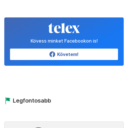
Kövess minket Facebookon is!
Követem!
Legfontosabb