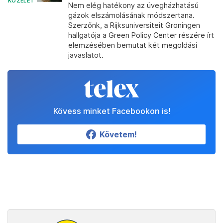
KÖZÉLET
Nem elég hatékony az üvegházhatású
gázok elszámolásának módszertana.
Szerzőnk, a Rijksuniversiteit Groningen
hallgatója a Green Policy Center részére írt
elemzésében bemutat két megoldási
javaslatot.
Kövess minket Facebookon is!
Követem!