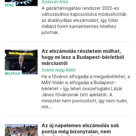
Gyulavári Antal
PÉNZ
A gázártámogatási rendszer 2022-es
változásához kapcsolódva módosították
az átalánydíjas elszámolást, így több
milliárd forint kamatmentes hitelhez
jutottak.
Az elszámolás részletein múlhat,
hogy mi lesz a Budapest-bérletből
márciustól
Szántó-Nagy Bálint
BELFÖLD
Ha a főváros elfogadja a megyebérletet, a
MÁV-Volán is elfogadja a Budapest-
bérletet – így lehet összefoglalni Lázár
János fővárosnak tett ajánlatát. A
miniszter nem pontosított, így nem tudni,
mit...
Az új napelemes elszámolás sok
pontja még bizonytalan, nem