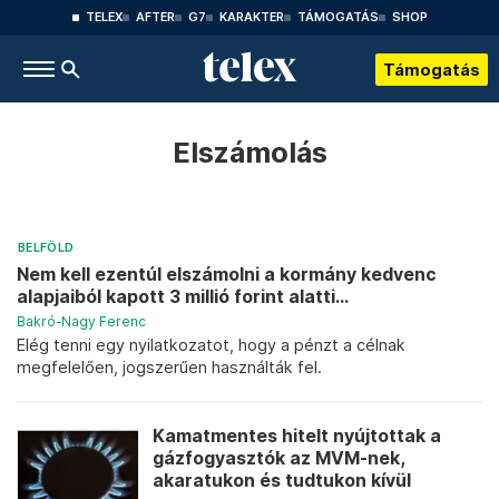
TELEX
AFTER
G7
KARAKTER
TÁMOGATÁS
SHOP
Támogatás
Elszámolás
BELFÖLD
Nem kell ezentúl elszámolni a kormány kedvenc
alapjaiból kapott 3 millió forint alatti...
Bakró-Nagy Ferenc
Elég tenni egy nyilatkozatot, hogy a pénzt a célnak
megfelelően, jogszerűen használták fel.
Kamatmentes hitelt nyújtottak a
gázfogyasztók az MVM-nek,
akaratukon és tudtukon kívül