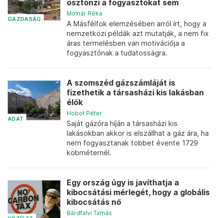
ösztönzi a fogyasztókat sem
Molnár Réka
GAZDASÁG
A Másfélfok elemzésében arról írt, hogy a
nemzetközi példák azt mutatják, a nem fix
áras termelésben van motivációja a
fogyasztónak a tudatosságra.
A szomszéd gázszámláját is
fizethetik a társasházi kis lakásban
élők
Hobot Péter
ADAT
Saját gázóra híján a társasházi kis
lakásokban akkor is elszállhat a gáz ára, ha
nem fogyasztanak többet évente 1729
köbméternél.
Egy ország úgy is javíthatja a
kibocsátási mérlegét, hogy a globális
kibocsátás nő
Bárdfalvi Tamás