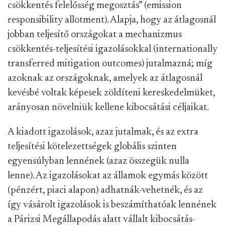
csökkentés felelősség megosztás” (emission
responsibility allotment). Alapja, hogy az átlagosnál
jobban teljesítő országokat a mechanizmus
csökkentés-teljesítési igazolásokkal (internationally
transferred mitigation outcomes) jutalmazná; míg
azoknak az országoknak, amelyek az átlagosnál
kevésbé voltak képesek zöldíteni kereskedelmüket,
arányosan növelniük kellene kibocsátási céljaikat.
A kiadott igazolások, azaz jutalmak, és az extra
teljesítési kötelezettségek globális szinten
egyensúlyban lennének (azaz összegük nulla
lenne). Az igazolásokat az államok egymás között
(pénzért, piaci alapon) adhatnák-vehetnék, és az
így vásárolt igazolások is beszámíthatóak lennének
a Párizsi Megállapodás alatt vállalt kibocsátás-