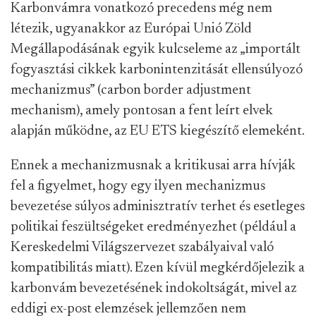
Karbonvámra vonatkozó precedens még nem
létezik, ugyanakkor az Európai Unió Zöld
Megállapodásának egyik kulcseleme az „importált
fogyasztási cikkek karbonintenzitását ellensúlyozó
mechanizmus” (carbon border adjustment
mechanism), amely pontosan a fent leírt elvek
alapján működne, az EU ETS kiegészítő elemeként.
Ennek a mechanizmusnak a kritikusai arra hívják
fel a figyelmet, hogy egy ilyen mechanizmus
bevezetése súlyos adminisztratív terhet és esetleges
politikai feszültségeket eredményezhet (például a
Kereskedelmi Világszervezet szabályaival való
kompatibilitás miatt). Ezen kívül megkérdőjelezik a
karbonvám bevezetésének indokoltságát, mivel az
eddigi ex-post elemzések jellemzően nem