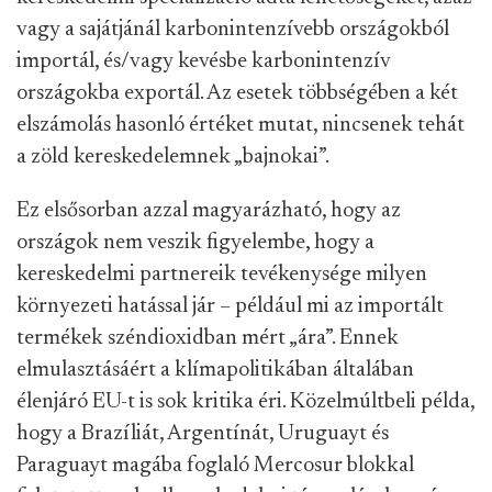
vagy a sajátjánál karbonintenzívebb országokból
importál, és/vagy kevésbe karbonintenzív
országokba exportál. Az esetek többségében a két
elszámolás hasonló értéket mutat, nincsenek tehát
a zöld kereskedelemnek „bajnokai”.
Ez elsősorban azzal magyarázható, hogy az
országok nem veszik figyelembe, hogy a
kereskedelmi partnereik tevékenysége milyen
környezeti hatással jár – például mi az importált
termékek széndioxidban mért „ára”. Ennek
elmulasztásáért a klímapolitikában általában
élenjáró EU-t is sok kritika éri. Közelmúltbeli példa,
hogy a Brazíliát, Argentínát, Uruguayt és
Paraguayt magába foglaló Mercosur blokkal