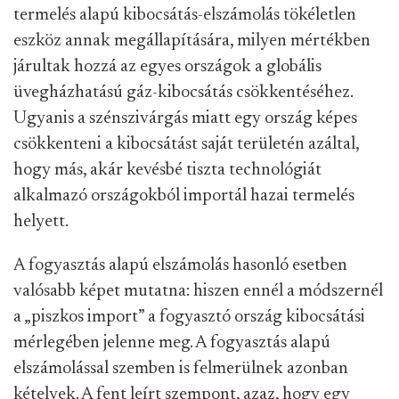
termelés alapú kibocsátás-elszámolás tökéletlen
eszköz annak megállapítására, milyen mértékben
járultak hozzá az egyes országok a globális
üvegházhatású gáz-kibocsátás csökkentéséhez.
Ugyanis a szénszivárgás miatt egy ország képes
csökkenteni a kibocsátást saját területén azáltal,
hogy más, akár kevésbé tiszta technológiát
alkalmazó országokból importál hazai termelés
helyett.
A fogyasztás alapú elszámolás hasonló esetben
valósabb képet mutatna: hiszen ennél a módszernél
a „piszkos import” a fogyasztó ország kibocsátási
mérlegében jelenne meg. A fogyasztás alapú
elszámolással szemben is felmerülnek azonban
kételyek. A fent leírt szempont, azaz, hogy egy