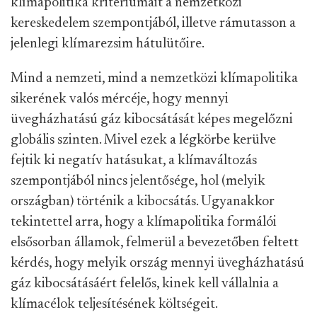
klímapolitika kritériumait a nemzetközi
kereskedelem szempontjából, illetve rámutasson a
jelenlegi klímarezsim hátulütőire.
Mind a nemzeti, mind a nemzetközi klímapolitika
sikerének valós mércéje, hogy mennyi
üvegházhatású gáz kibocsátását képes megelőzni
globális szinten. Mivel ezek a légkörbe kerülve
fejtik ki negatív hatásukat, a klímaváltozás
szempontjából nincs jelentősége, hol (melyik
országban) történik a kibocsátás. Ugyanakkor
tekintettel arra, hogy a klímapolitika formálói
elsősorban államok, felmerül a bevezetőben feltett
kérdés, hogy melyik ország mennyi üvegházhatású
gáz kibocsátásáért felelős, kinek kell vállalnia a
klímacélok teljesítésének költségeit.