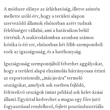
A módszer előnye az átláthatóság, illetve szintén
mellette szóló érv, hogy a területi alapon
szerveződő államok elsősorban azért tudnak
felelősséget vállalni, ami a határaikon belül
történik. A szakirodalomban azonban számos
kritika is éri ezt, elsősorban két főbb szempontból:
ezek az igazságosság, és a hatékonyság.
Igazságosság szempontjából felvethet aggályokat,
hogy a területi alapú elszámolás hátrányosan érinti
az exportorientált, „más javára” termelő
országokat, amelyek sok esetben fejlődő,
feltörekvő országok (mint például sok kelet-ázsiai
állam). Egyúttal kedvezhet a magas egy főre jutó
fogyasztással rendelkező, fejlett posztindusztriális