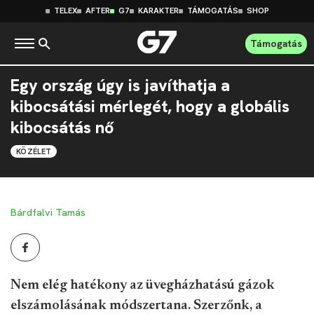
TELEX
AFTER
G7
KARAKTER
TÁMOGATÁS
SHOP
Támogatás
Egy ország úgy is javíthatja a
kibocsátási mérlegét, hogy a globális
kibocsátás nő
KÖZÉLET
Bárdfalvi Tamás
Nem elég hatékony az üvegházhatású gázok
elszámolásának módszertana. Szerzőnk, a