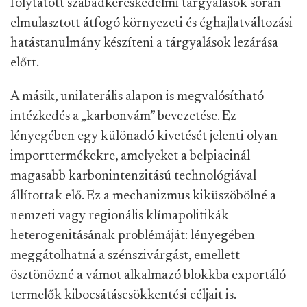
folytatott szabadkereskedelmi tárgyalások során
elmulasztott átfogó környezeti és éghajlatváltozási
hatástanulmány készíteni a tárgyalások lezárása
előtt.
A másik, unilaterális alapon is megvalósítható
intézkedés a „karbonvám” bevezetése. Ez
lényegében egy különadó kivetését jelenti olyan
importtermékekre, amelyeket a belpiacinál
magasabb karbonintenzitású technológiával
állítottak elő. Ez a mechanizmus kiküszöbölné a
nemzeti vagy regionális klímapolitikák
heterogenitásának problémáját: lényegében
meggátolhatná a szénszivárgást, emellett
ösztönözné a vámot alkalmazó blokkba exportáló
termelők kibocsátáscsökkentési céljait is.