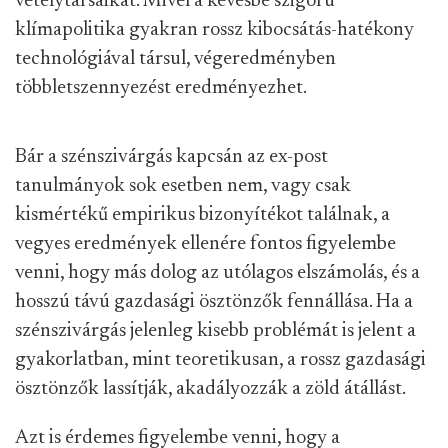
vetélytársaikat. Mivel a kevésbé szigorú
klímapolitika gyakran rossz kibocsátás-hatékony
technológiával társul, végeredményben
többletszennyezést eredményezhet.
Bár a szénszivárgás kapcsán az ex-post
tanulmányok sok esetben nem, vagy csak
kismértékű empirikus bizonyítékot találnak, a
vegyes eredmények ellenére fontos figyelembe
venni, hogy más dolog az utólagos elszámolás, és a
hosszú távú gazdasági ösztönzők fennállása. Ha a
szénszivárgás jelenleg kisebb problémát is jelent a
gyakorlatban, mint teoretikusan, a rossz gazdasági
ösztönzők lassítják, akadályozzák a zöld átállást.
Azt is érdemes figyelembe venni, hogy a