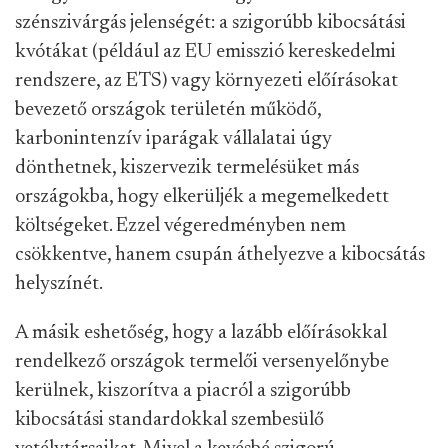
szénszivárgás jelenségét: a szigorúbb kibocsátási
kvótákat (például az EU emisszió kereskedelmi
rendszere, az ETS) vagy környezeti előírásokat
bevezető országok területén működő,
karbonintenzív iparágak vállalatai úgy
dönthetnek, kiszervezik termelésüket más
országokba, hogy elkerüljék a megemelkedett
költségeket. Ezzel végeredményben nem
csökkentve, hanem csupán áthelyezve a kibocsátás
helyszínét.
A másik eshetőség, hogy a lazább előírásokkal
rendelkező országok termelői versenyelőnybe
kerülnek, kiszorítva a piacról a szigorúbb
kibocsátási standardokkal szembesülő