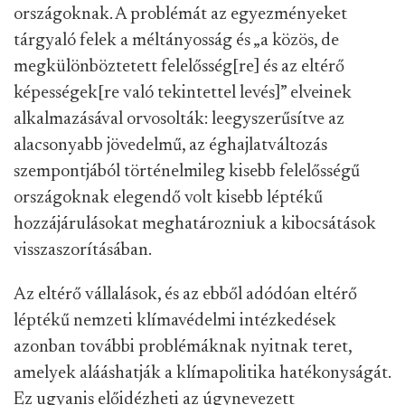
országoknak. A problémát az egyezményeket
tárgyaló felek a méltányosság és „a közös, de
megkülönböztetett felelősség[re] és az eltérő
képességek[re való tekintettel levés]” elveinek
alkalmazásával orvosolták: leegyszerűsítve az
alacsonyabb jövedelmű, az éghajlatváltozás
szempontjából történelmileg kisebb felelősségű
országoknak elegendő volt kisebb léptékű
hozzájárulásokat meghatározniuk a kibocsátások
visszaszorításában.
Az eltérő vállalások, és az ebből adódóan eltérő
léptékű nemzeti klímavédelmi intézkedések
azonban további problémáknak nyitnak teret,
amelyek alááshatják a klímapolitika hatékonyságát.
Ez ugyanis előidézheti az úgynevezett