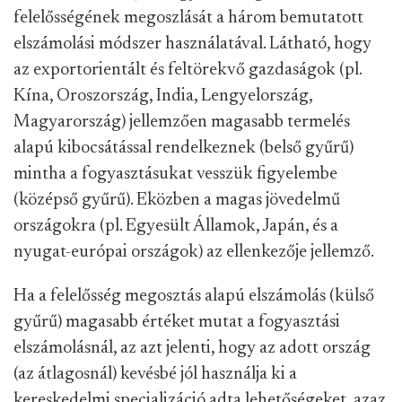
felelősségének megoszlását a három bemutatott
elszámolási módszer használatával. Látható, hogy
az exportorientált és feltörekvő gazdaságok (pl.
Kína, Oroszország, India, Lengyelország,
Magyarország) jellemzően magasabb termelés
alapú kibocsátással rendelkeznek (belső gyűrű)
mintha a fogyasztásukat vesszük figyelembe
(középső gyűrű). Eközben a magas jövedelmű
országokra (pl. Egyesült Államok, Japán, és a
nyugat-európai országok) az ellenkezője jellemző.
Ha a felelősség megosztás alapú elszámolás (külső
gyűrű) magasabb értéket mutat a fogyasztási
elszámolásnál, az azt jelenti, hogy az adott ország
(az átlagosnál) kevésbé jól használja ki a
kereskedelmi specializáció adta lehetőségeket, azaz