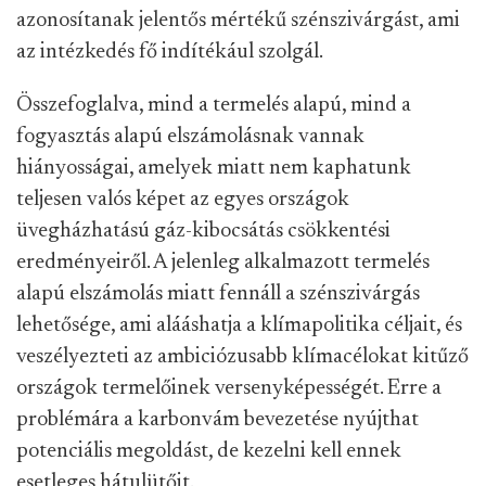
azonosítanak jelentős mértékű szénszivárgást, ami
az intézkedés fő indítékául szolgál.
Összefoglalva, mind a termelés alapú, mind a
fogyasztás alapú elszámolásnak vannak
hiányosságai, amelyek miatt nem kaphatunk
teljesen valós képet az egyes országok
üvegházhatású gáz-kibocsátás csökkentési
eredményeiről. A jelenleg alkalmazott termelés
alapú elszámolás miatt fennáll a szénszivárgás
lehetősége, ami alááshatja a klímapolitika céljait, és
veszélyezteti az ambiciózusabb klímacélokat kitűző
országok termelőinek versenyképességét. Erre a
problémára a karbonvám bevezetése nyújthat
potenciális megoldást, de kezelni kell ennek
esetleges hátulütőit.