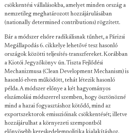
csökkentési vállalásokba, amelyet minden ország a
nemzetileg meghatározott hozzájárulásában
(nationally determined contributions) rögzített.
Bár a módszer elsőre radikálisnak tűnhet, a Párizsi
Megállapodás 6. cikkelye lehetővé tesz hasonló
országok közötti teljesítés-transzfereket. Korábban
a Kiotói Jegyzőkönyv ún. Tiszta Fejlődési
Mechanizmusa (Clean Development Mechanism) is
hasonló elven működött, tehát létezik hasonló
példa. A módszer előnye a két hagyományos
elszámolási módszerrel szemben, hogy ösztönözné
mind a hazai fogyasztáshoz kötődő, mind az
exportszektorok emisszióinak csökkentését; illetve
hozzájárulhat a környezeti szempontból
előnyösebb kereskedelempolitika kialakításhoz.