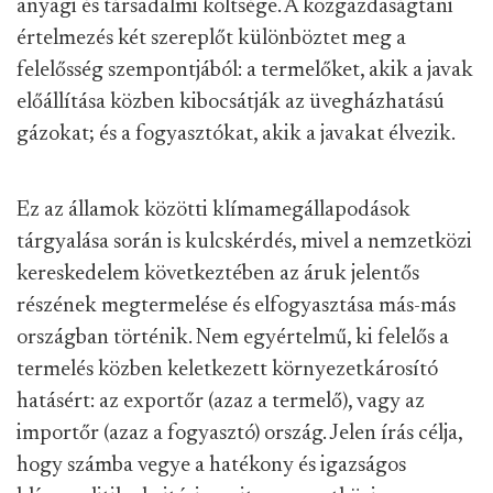
anyagi és társadalmi költsége. A közgazdaságtani
értelmezés két szereplőt különböztet meg a
felelősség szempontjából: a termelőket, akik a javak
előállítása közben kibocsátják az üvegházhatású
gázokat; és a fogyasztókat, akik a javakat élvezik.
Ez az államok közötti klímamegállapodások
tárgyalása során is kulcskérdés, mivel a nemzetközi
kereskedelem következtében az áruk jelentős
részének megtermelése és elfogyasztása más-más
országban történik. Nem egyértelmű, ki felelős a
termelés közben keletkezett környezetkárosító
hatásért: az exportőr (azaz a termelő), vagy az
importőr (azaz a fogyasztó) ország. Jelen írás célja,
hogy számba vegye a hatékony és igazságos