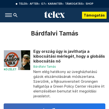
TELEX
AFTER
G7
KARAKTER
TÁMOGATÁS
SHOP
Támogatás
Bárdfalvi Tamás
Egy ország úgy is javíthatja a
kibocsátási mérlegét, hogy a globális
kibocsátás nő
Bárdfalvi Tamás
KÖZÉLET
Nem elég hatékony az üvegházhatású
gázok elszámolásának módszertana.
Szerzőnk, a Rijksuniversiteit Groningen
hallgatója a Green Policy Center részére írt
elemzésében bemutat két megoldási
javaslatot.