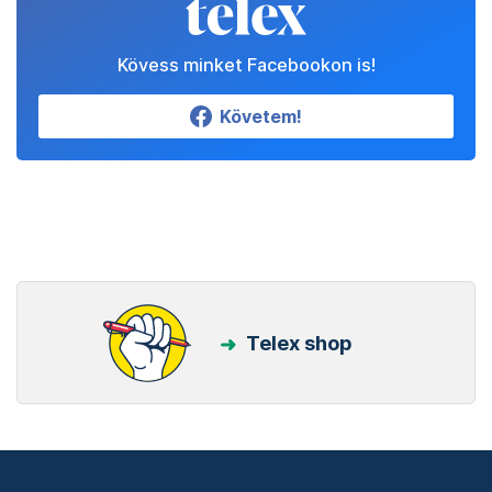
Kövess minket Facebookon is!
Követem!
Telex shop