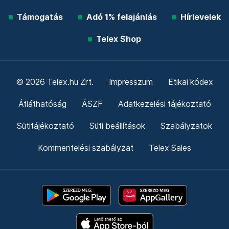
Támogatás
Adó 1% felajánlás
Hírlevelek
Telex Shop
© 2026 Telex.hu Zrt.
Impresszum
Etikai kódex
Átláthatóság
ÁSZF
Adatkezelési tájékoztató
Sütitájékoztató
Süti beállítások
Szabályzatok
Kommentelési szabályzat
Telex Sales