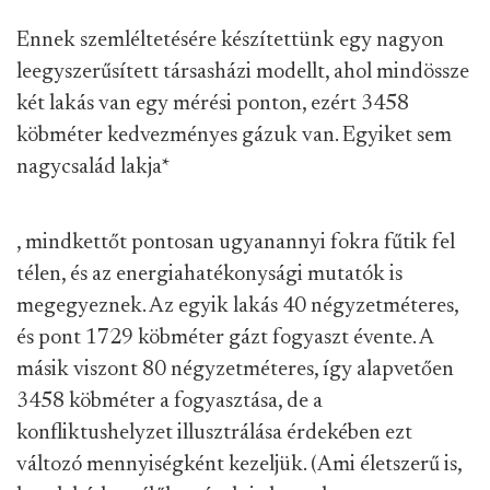
Ennek szemléltetésére készítettünk egy nagyon
leegyszerűsített társasházi modellt, ahol mindössze
két lakás van egy mérési ponton, ezért 3458
köbméter kedvezményes gázuk van. Egyiket sem
nagycsalád lakja
*
, mindkettőt pontosan ugyanannyi fokra fűtik fel
télen, és az energiahatékonysági mutatók is
megegyeznek. Az egyik lakás 40 négyzetméteres,
és pont 1729 köbméter gázt fogyaszt évente. A
másik viszont 80 négyzetméteres, így alapvetően
3458 köbméter a fogyasztása, de a
konfliktushelyzet illusztrálása érdekében ezt
változó mennyiségként kezeljük. (Ami életszerű is,