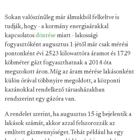
Sokan valószínűleg már álmukból felkeltve is
tudják, hogy - a kormány energiaárakkal
kapcsolatos
döntése
miatt - lakossági
fogyasztóként augusztus 1-jétől már csak mérési
pontonként évi 2523 kilowattóra áramot és 1729
köbméter gázt fogyaszthatnak a 2014 óta
megszokott áron. Míg az áram mérése lakásonként
külön órával többnyire megoldott, a központi
kazánokkal rendelkező társasházakban
rendszerint egy gázóra van.
A rendelet szerint, ha augusztus 15-ig bejelentik a
lakások számát, akkor azzal felszorozzák az
említett gázmennyiséget. Tehát például ha egy