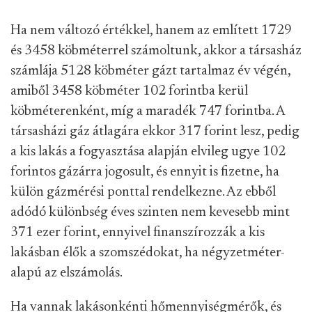
Ha nem változó értékkel, hanem az említett 1729
és 3458 köbméterrel számoltunk, akkor a társasház
számlája 5128 köbméter gázt tartalmaz év végén,
amiből 3458 köbméter 102 forintba kerül
köbméterenként, míg a maradék 747 forintba. A
társasházi gáz átlagára ekkor 317 forint lesz, pedig
a kis lakás a fogyasztása alapján elvileg ugye 102
forintos gázárra jogosult, és ennyit is fizetne, ha
külön gázmérési ponttal rendelkezne. Az ebből
adódó különbség éves szinten nem kevesebb mint
371 ezer forint, ennyivel finanszírozzák a kis
lakásban élők a szomszédokat, ha négyzetméter-
alapú az elszámolás.
Ha vannak lakásonkénti hőmennyiségmérők, és