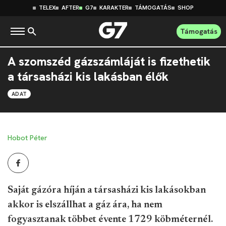
TELEX
AFTER
G7
KARAKTER
TÁMOGATÁS
SHOP
Támogatás
A szomszéd gázszámláját is fizethetik
a társasházi kis lakásban élők
ADAT
Hobot Péter
Saját gázóra híján a társasházi kis lakásokban
akkor is elszállhat a gáz ára, ha nem
fogyasztanak többet évente 1729 köbméternél.