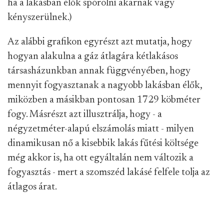
ha a lakásban élők spórolni akarnak vagy
kényszerülnek.)
Az alábbi grafikon egyrészt azt mutatja, hogy
hogyan alakulna a gáz átlagára kétlakásos
társasházunkban annak függvényében, hogy
mennyit fogyasztanak a nagyobb lakásban élők,
miközben a másikban pontosan 1729 köbméter
fogy. Másrészt azt illusztrálja, hogy - a
négyzetméter-alapú elszámolás miatt - milyen
dinamikusan nő a kisebbik lakás fűtési költsége
még akkor is, ha ott egyáltalán nem változik a
fogyasztás - mert a szomszéd lakásé felfele tolja az
átlagos árat.