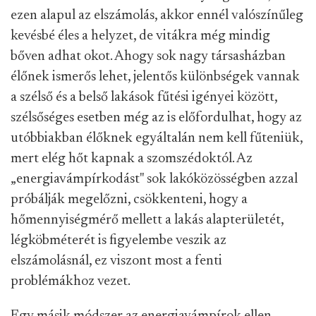
ezen alapul az elszámolás, akkor ennél valószínűleg
kevésbé éles a helyzet, de vitákra még mindig
bőven adhat okot. Ahogy sok nagy társasházban
élőnek ismerős lehet, jelentős különbségek vannak
a szélső és a belső lakások fűtési igényei között,
szélsőséges esetben még az is előfordulhat, hogy az
utóbbiakban élőknek egyáltalán nem kell fűteniük,
mert elég hőt kapnak a szomszédoktól. Az
„energiavámpírkodást" sok lakóközösségben azzal
próbálják megelőzni, csökkenteni, hogy a
hőmennyiségmérő mellett a lakás alapterületét,
légköbméterét is figyelembe veszik az
elszámolásnál, ez viszont most a fenti
problémákhoz vezet.