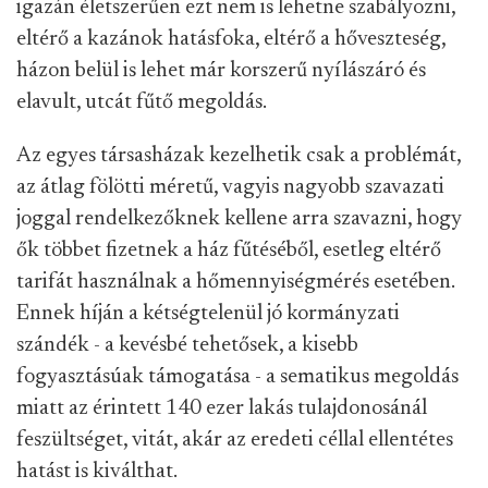
igazán életszerűen ezt nem is lehetne szabályozni,
eltérő a kazánok hatásfoka, eltérő a hőveszteség,
házon belül is lehet már korszerű nyílászáró és
elavult, utcát fűtő megoldás.
Az egyes társasházak kezelhetik csak a problémát,
az átlag fölötti méretű, vagyis nagyobb szavazati
joggal rendelkezőknek kellene arra szavazni, hogy
ők többet fizetnek a ház fűtéséből, esetleg eltérő
tarifát használnak a hőmennyiségmérés esetében.
Ennek híján a kétségtelenül jó kormányzati
szándék - a kevésbé tehetősek, a kisebb
fogyasztásúak támogatása - a sematikus megoldás
miatt az érintett 140 ezer lakás tulajdonosánál
feszültséget, vitát, akár az eredeti céllal ellentétes
hatást is kiválthat.