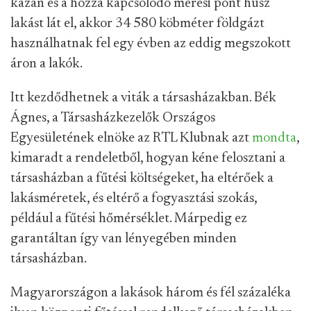
kazán és a hozzá kapcsolódó mérési pont húsz
lakást lát el, akkor 34 580 köbméter földgázt
használhatnak fel egy évben az eddig megszokott
áron a lakók.
Itt kezdődhetnek a viták a társasházakban. Bék
Ágnes, a Társasházkezelők Országos
Egyesületének elnöke az RTL Klubnak azt
mondta
,
kimaradt a rendeletből, hogyan kéne felosztani a
társasházban a fűtési költségeket, ha eltérőek a
lakásméretek, és eltérő a fogyasztási szokás,
például a fűtési hőmérséklet. Márpedig ez
garantáltan így van lényegében minden
társasházban.
Magyarországon a lakások három és fél százaléka