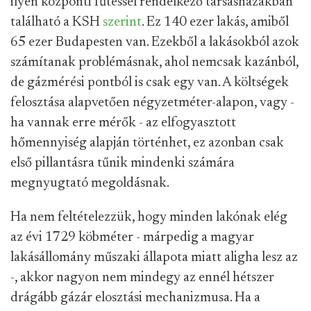
ilyen központi fűtéssel rendelkező társasházakban
található a KSH
szerint
. Ez 140 ezer lakás, amiből
65 ezer Budapesten van. Ezekből a lakásokból azok
számítanak problémásnak, ahol nemcsak kazánból,
de gázmérési pontból is csak egy van. A költségek
felosztása alapvetően négyzetméter-alapon, vagy -
ha vannak erre mérők - az elfogyasztott
hőmennyiség alapján történhet, ez azonban csak
első pillantásra tűnik mindenki számára
megnyugtató megoldásnak.
Ha nem feltételezzük, hogy minden lakónak elég
az évi 1729 köbméter - márpedig a magyar
lakásállomány műszaki állapota miatt aligha lesz az
-, akkor nagyon nem mindegy az ennél hétszer
drágább gázár elosztási mechanizmusa. Ha a