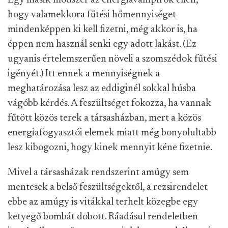
Egy másik módszer az energiavámpírok ellen,
hogy valamekkora fűtési hőmennyiséget
mindenképpen ki kell fizetni, még akkor is, ha
éppen nem használ senki egy adott lakást. (Ez
ugyanis értelemszerűen növeli a szomszédok fűtési
igényét.) Itt ennek a mennyiségnek a
meghatározása lesz az eddiginél sokkal húsba
vágóbb kérdés. A feszültséget fokozza, ha vannak
fűtött közös terek a társasházban, mert a közös
energiafogyasztói elemek miatt még bonyolultabb
lesz kibogozni, hogy kinek mennyit kéne fizetnie.
Mivel a társasházak rendszerint amúgy sem
mentesek a belső feszültségektől, a rezsirendelet
ebbe az amúgy is vitákkal terhelt közegbe egy
ketyegő bombát dobott. Ráadásul rendeletben