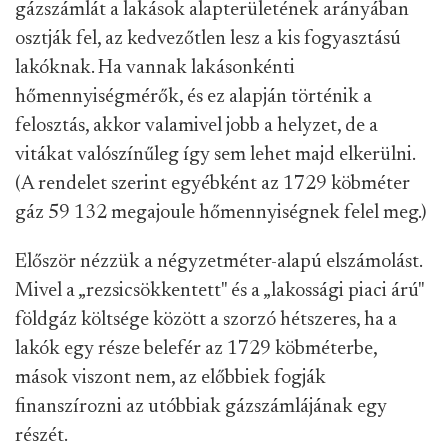
gázszámlát a lakások alapterületének arányában
osztják fel, az kedvezőtlen lesz a kis fogyasztású
lakóknak. Ha vannak lakásonkénti
hőmennyiségmérők, és ez alapján történik a
felosztás, akkor valamivel jobb a helyzet, de a
vitákat valószínűleg így sem lehet majd elkerülni.
(A rendelet szerint egyébként az 1729 köbméter
gáz 59 132 megajoule hőmennyiségnek felel meg.)
Először nézzük a négyzetméter-alapú elszámolást.
Mivel a „rezsicsökkentett" és a „lakossági piaci árú"
földgáz költsége között a szorzó hétszeres, ha a
lakók egy része belefér az 1729 köbméterbe,
mások viszont nem, az előbbiek fogják
finanszírozni az utóbbiak gázszámlájának egy
részét.