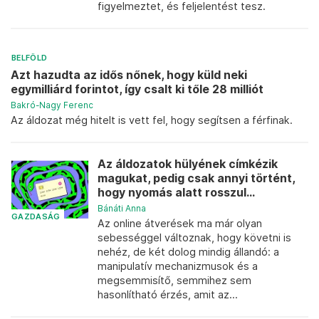
figyelmeztet, és feljelentést tesz.
BELFÖLD
Azt hazudta az idős nőnek, hogy küld neki
egymilliárd forintot, így csalt ki tőle 28 milliót
Bakró-Nagy Ferenc
Az áldozat még hitelt is vett fel, hogy segítsen a férfinak.
Az áldozatok hülyének címkézik
magukat, pedig csak annyi történt,
hogy nyomás alatt rosszul...
Bánáti Anna
GAZDASÁG
Az online átverések ma már olyan
sebességgel változnak, hogy követni is
nehéz, de két dolog mindig állandó: a
manipulatív mechanizmusok és a
megsemmisítő, semmihez sem
hasonlítható érzés, amit az...