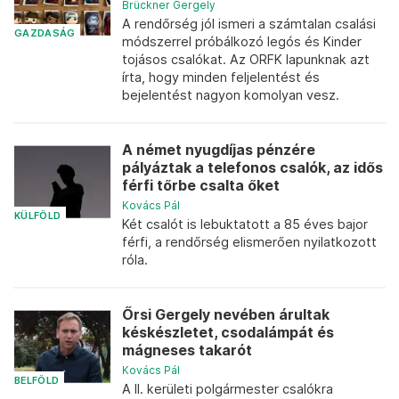
Brückner Gergely
A rendőrség jól ismeri a számtalan csalási
GAZDASÁG
módszerrel próbálkozó legós és Kinder
tojásos csalókat. Az ORFK lapunknak azt
írta, hogy minden feljelentést és
bejelentést nagyon komolyan vesz.
A német nyugdíjas pénzére
pályáztak a telefonos csalók, az idős
férfi tőrbe csalta őket
Kovács Pál
KÜLFÖLD
Két csalót is lebuktatott a 85 éves bajor
férfi, a rendőrség elismerően nyilatkozott
róla.
Őrsi Gergely nevében árultak
késkészletet, csodalámpát és
mágneses takarót
Kovács Pál
BELFÖLD
A II. kerületi polgármester csalókra