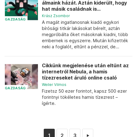
álmaink házát. Aztán kiderült, hogy
hat másik családnak is...
Krász Zsombor
GAZDASÁG
A magát ingatlanosnak kiadó egykori
bírósági titkár lakásokat bérelt, aztán
megpróbálta őket másoknak kiadni, több
embernek is egyszerre. Miután kifizették
neki a foglalót, eltűnt a pénzzel, de...
Cikkünk megjelenése után eltűnt az
internetről Nebula, a hamis
tízezreseket áruló online csaló
Weiler Vilmos
GAZDASÁG
Fizetsz 50 ezer forintot, kapsz 500 ezer
forintnyi tökéletes hamis tízezrest –
ígérte.
1
2
3
►