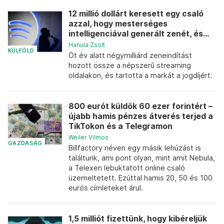
12 millió dollárt keresett egy csaló
azzal, hogy mesterséges
intelligenciával generált zenét, és...
Hanula Zsolt
KÜLFÖLD
Öt év alatt négymilliárd zeneindítást
hozott össze a népszerű streaming
oldalakon, és tartotta a markát a jogdíjért.
800 eurót küldök 60 ezer forintért –
újabb hamis pénzes átverés terjed a
TikTokon és a Telegramon
Weiler Vilmos
GAZDASÁG
Billfactory néven egy másik lehúzást is
találtunk, ami pont olyan, mint amit Nebula,
a Telexen lebuktatott online csaló
üzemeltetett. Ezúttal hamis 20, 50 és 100
eurós címleteket árul.
1,5 milliót fizettünk, hogy kibéreljük