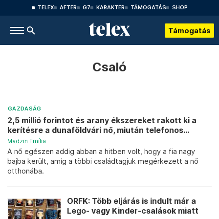
TELEX
AFTER
G7
KARAKTER
TÁMOGATÁS
SHOP
Támogatás
Csaló
GAZDASÁG
2,5 millió forintot és arany ékszereket rakott ki a
kerítésre a dunaföldvári nő, miután telefonos...
Madzin Emília
A nő egészen addig abban a hitben volt, hogy a fia nagy
bajba került, amíg a többi családtagjuk megérkezett a nő
otthonába.
ORFK: Több eljárás is indult már a
Lego- vagy Kinder-csalások miatt