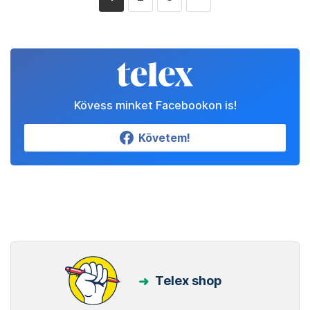
Kövess minket Facebookon is!
Követem!
Telex shop