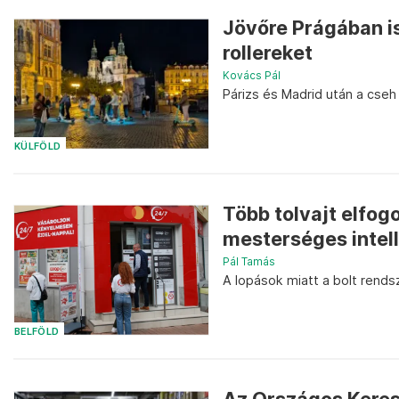
Jövőre Prágában is
rollereket
Kovács Pál
Párizs és Madrid után a cseh 
KÜLFÖLD
Több tolvajt elfog
mesterséges intel
Pál Tamás
A lopások miatt a bolt rendsze
BELFÖLD