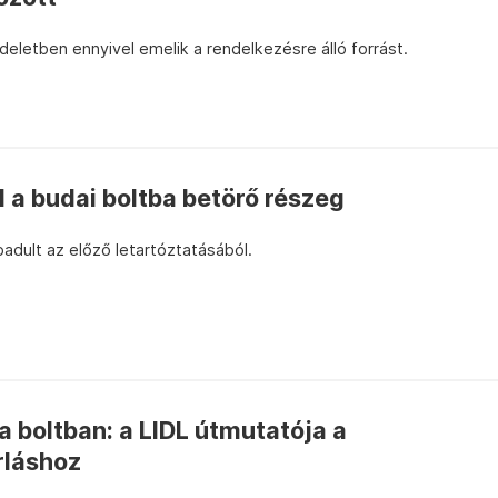
eletben ennyivel emelik a rendelkezésre álló forrást.
l a budai boltba betörő részeg
badult az előző letartóztatásából.
 boltban: a LIDL útmutatója a
rláshoz