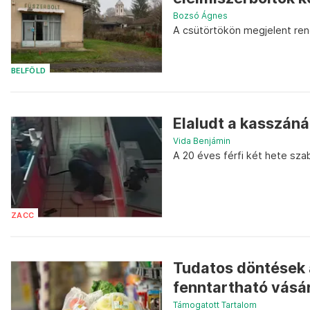
Bozsó Ágnes
A csütörtökön megjelent rend
BELFÖLD
Elaludt a kasszáná
Vida Benjámin
A 20 éves férfi két hete sza
ZACC
Tudatos döntések a
fenntartható vásá
Támogatott Tartalom