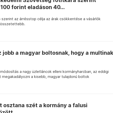
kedelmi Szövetség főtitkára szerint
100 forint eladáson 40...
szerint az árrésstop célja az árak csökkentése a vásárlók
 összetettebb.
 jobb a magyar boltosnak, hogy a multina
módosítás a nagy üzletláncok elleni kormányharcban, az eddigi
t megakadályozni a kisebb, magyar tulajdonú boltok
et osztana szét a kormány a falusi
özött