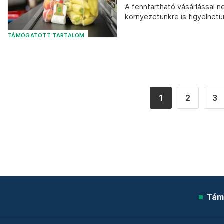
A fenntartható vásárlással 
környezetünkre is figyelhetü
TÁMOGATOTT TARTALOM
1
2
3
Tám