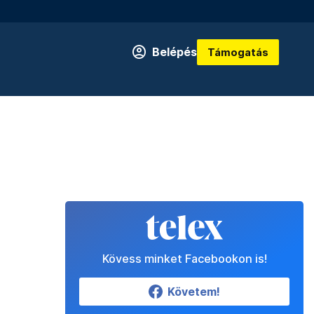
Belépés
Támogatás
Kövess minket Facebookon is!
Követem!