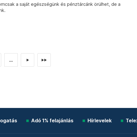
nemcsak a saját egészségünk és pénztárcánk örülhet, de a
nk.
...
►
►►
ogatás
Adó 1% felajánlás
Hírlevelek
Tele