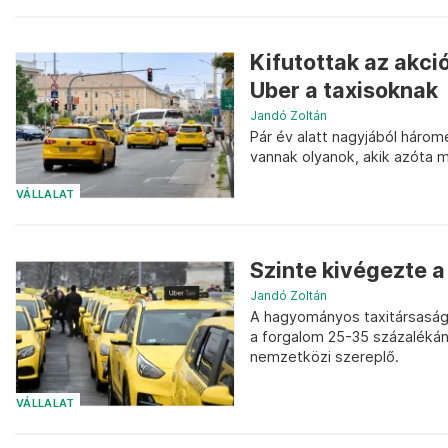
Kifutottak az akció
Uber a taxisoknak
Jandó Zoltán
Pár év alatt nagyjából három
vannak olyanok, akik azóta m
VÁLLALAT
Szinte kivégezte a 
Jandó Zoltán
A hagyományos taxitársaságok
a forgalom 25-35 százalékán 
nemzetközi szereplő.
VÁLLALAT