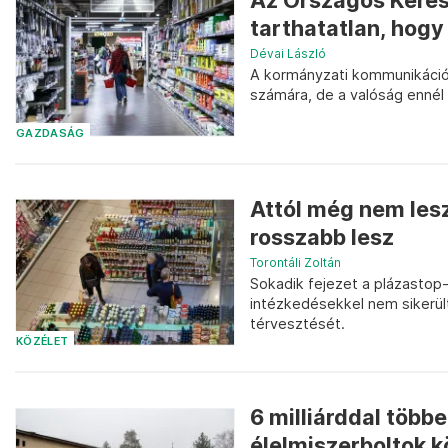
Az Országos Keres
tarthatatlan, hogy 
Dévai László
A kormányzati kommunikáció 
számára, de a valóság ennél
GAZDASÁG
Attól még nem lesz
rosszabb lesz
Torontáli Zoltán
Sokadik fejezet a plázastop-
intézkedésekkel nem sikerül
térvesztését.
KÖZÉLET
6 milliárddal több
élelmiszerboltok k