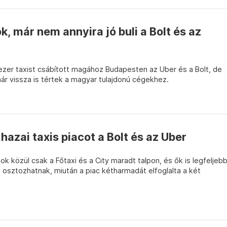
k, már nem annyira jó buli a Bolt és az
ezer taxist csábított magához Budapesten az Uber és a Bolt, de
ár vissza is tértek a magyar tulajdonú cégekhez.
hazai taxis piacot a Bolt és az Uber
 közül csak a Főtaxi és a City maradt talpon, és ők is legfeljeb
osztozhatnak, miután a piac kétharmadát elfoglalta a két