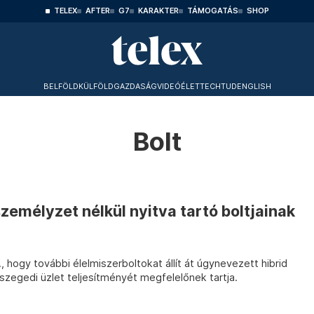
TELEX
AFTER
G7
KARAKTER
TÁMOGATÁS
SHOP
BELFÖLD
KÜLFÖLD
GAZDASÁG
VIDEÓ
ÉLET
TECHTUD
ENGLISH
Bolt
személyzet nélkül nyitva tartó boltjainak
, hogy további élelmiszerboltokat állít át úgynevezett hibrid
zegedi üzlet teljesítményét megfelelőnek tartja.