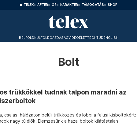
TELEX
AFTER
G7
KARAKTER
TÁMOGATÁS
SHOP
BELFÖLD
KÜLFÖLD
GAZDASÁG
VIDEÓ
ÉLET
TECHTUD
ENGLISH
Bolt
os trükkökkel tudnak talpon maradni az
iszerboltok
, csalás, hálózaton belüli trükközés és lobbi a falusi kisboltokért:
cok nagy túlélők. Elemzésünk a hazai boltok kilátástalan