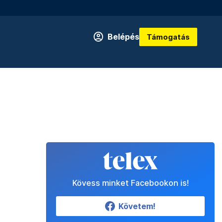
Belépés
Támogatás
Kövess minket Facebookon is!
Követem!