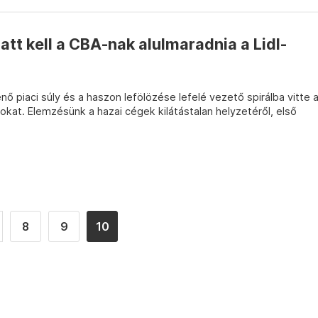
att kell a CBA-nak alulmaradnia a Lidl-
ő piaci súly és a haszon lefölözése lefelé vezető spirálba vitte 
kat. Elemzésünk a hazai cégek kilátástalan helyzetéről, első
8
9
10