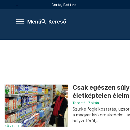
Berta, Bettina
Menü
Kereső
Csak egészen súly
életképtelen élelm
Torontáli Zoltán
Szürke foglalkoztatás, uzsora
a magyar kiskereskedelmi lán
helyzetéről,...
KÖZÉLET