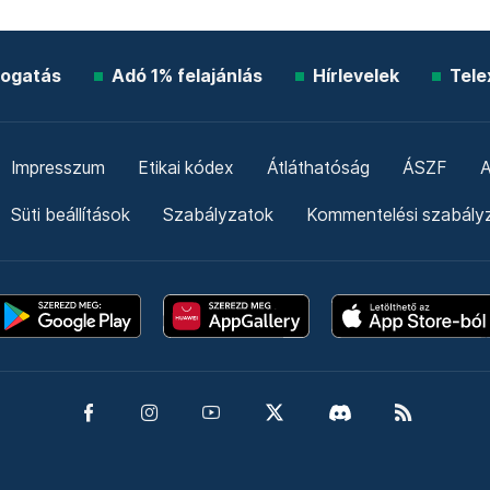
ogatás
Adó 1% felajánlás
Hírlevelek
Tele
Impresszum
Etikai kódex
Átláthatóság
ÁSZF
A
Süti beállítások
Szabályzatok
Kommentelési szabály