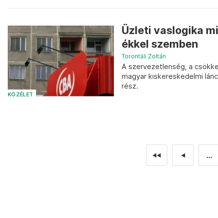
Üzleti vaslogika mi
ékkel szemben
Torontáli Zoltán
A szervezetlenség, a csökken
magyar kiskereskedelmi lánco
rész.
KÖZÉLET
...
◄◄
◄