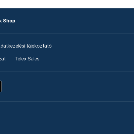
x Shop
datkezelési tájékoztató
zat
Telex Sales