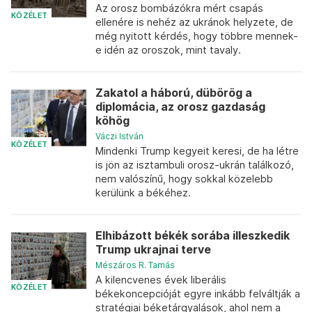
Az orosz bombázókra mért csapás
KÖZÉLET
ellenére is nehéz az ukránok helyzete, de
még nyitott kérdés, hogy többre mennek-
e idén az oroszok, mint tavaly.
Zakatol a háború, dübörög a
diplomácia, az orosz gazdaság
köhög
Váczi István
KÖZÉLET
Mindenki Trump kegyeit keresi, de ha létre
is jön az isztambuli orosz-ukrán találkozó,
nem valószínű, hogy sokkal közelebb
kerülünk a békéhez.
Elhibázott békék sorába illeszkedik
Trump ukrajnai terve
Mészáros R. Tamás
A kilencvenes évek liberális
KÖZÉLET
békekoncepcióját egyre inkább felváltják a
stratégiai béketárgyalások, ahol nem a