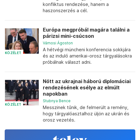
konfliktus rendezése, hanem a
haszonszerzés a cél.
Európa megpróbál magára találni a
párizsi mini-csúcson
Vámosi Ágoston
A hétvégi müncheni konferencia sokkjára
KÖZÉLET
és az induló amerikai-orosz tárgyalásokra
próbálnak választ adni.
Nőtt az ukrajnai háború diplomáciai
rendezésének esélye az elmúlt
napokban
Stubnya Bence
KÖZÉLET
Messzinek tűnik, de felmerült a remény,
hogy tárgyalóasztalhoz üljön az ukrán és
orosz vezetés.