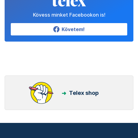
Kövess minket Facebookon is!
Követem!
Telex shop