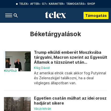
TELEX
AFTER
G7
KARAKTER
TÁMOGATÁS
SHOP
Támogatás
Béketárgyalások
Trump elküldi emberét Moszkvába
tárgyalni, Macron szerint az Egyesült
Államok a tűzszünet után...
Klág Dávid
KÜLFÖLD
Az amerikai elnök csak akkor fog Putyinnal
és Zelenszkijjel találkozni, ha a deal
végleges állapotban van.
Egyetlen csatán múlhat az idei orosz
hadjárat sikere
Váczi István