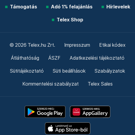
Támogatás
Adó 1% felajánlás
Hírlevelek
Telex Shop
© 2026 Telex.hu Zrt.
Impresszum
Etikai kódex
Átláthatóság
ÁSZF
Adatkezelési tájékoztató
Sütitájékoztató
Süti beállítások
Szabályzatok
Kommentelési szabályzat
Telex Sales