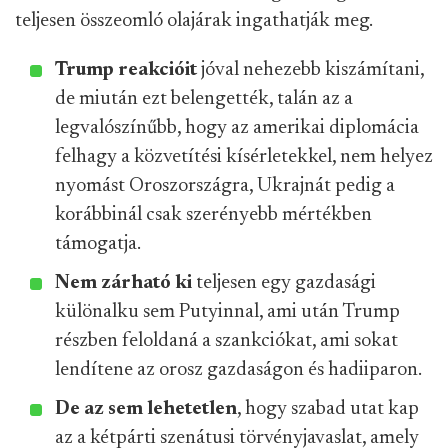
teljesen összeomló olajárak ingathatják meg.
Trump reakcióit
jóval nehezebb kiszámítani,
de miután ezt belengették, talán az a
legvalószínűbb, hogy az amerikai diplomácia
felhagy a közvetítési kísérletekkel, nem helyez
nyomást Oroszországra, Ukrajnát pedig a
korábbinál csak szerényebb mértékben
támogatja.
Nem zárható ki
teljesen egy gazdasági
különalku sem Putyinnal, ami után Trump
részben feloldaná a szankciókat, ami sokat
lendítene az orosz gazdaságon és hadiiparon.
De az sem lehetetlen
, hogy szabad utat kap
az a kétpárti szenátusi törvényjavaslat, amely