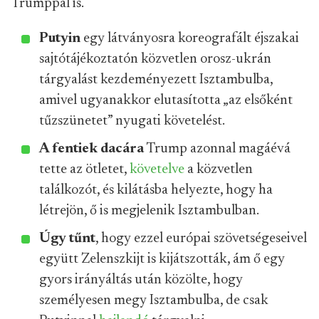
Trumppal is.
Putyin
egy látványosra koreografált éjszakai
sajtótájékoztatón közvetlen orosz-ukrán
tárgyalást kezdeményezett Isztambulba,
amivel ugyanakkor elutasította „az elsőként
tűzszünetet” nyugati követelést.
A fentiek dacára
Trump azonnal magáévá
tette az ötletet,
követelve
a közvetlen
találkozót, és kilátásba helyezte, hogy ha
létrejön, ő is megjelenik Isztambulban.
Úgy tűnt
, hogy ezzel európai szövetségeseivel
együtt Zelenszkijt is kijátszották, ám ő egy
gyors irányáltás után közölte, hogy
személyesen megy Isztambulba, de csak