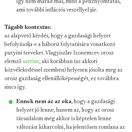
így nem marad más, mint a pénznyomtatás,
ami további inflációs veszéllyel jár.
Tágabb kontextus:
az alapvető kérdés, hogy a gazdasági helyzet
befolyásolja-e a háború folytatására vonatkozó
putyini terveket. Vlagyiszlav Izonemcev orosz
elemző
szerint
, aki korábban (az akkori
közvélekedéssel szemben) helyesen jósolta meg az
orosz gazdaság ellenállóképességét, ez továbbra
sincs így.
Ennek nem az az oka
, hogy a gazdasági
helyzet jó lenne, hanem az, hogy az orosz
társadalom még akkor is képtelen lenne
változást kiharcolni, ha jelentősen romlana az