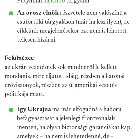
Putyinnal
hajlandó
tárgyalni.
Az orosz elnök
részvétele nem valószínű a
csütörtöki tárgyaláson (már ha lesz ilyen), de
cikkünk megjelenésekor ezt nem is lehetett
teljesen kizárni.
Felülnézet:
az ukrán vezetésnek sok mindenről le kellett
mondania, mire eljutott idáig, részben a katonai
erőviszonyok, részben az új amerikai vezetés
politikája miatt.
Így Ukrajna
ma már elfogadná a háború
befagyasztását a jelenlegi frontvonalak
mentén, ha olyan biztonsági garanciákat kap,
amelyek – ha nem is lehetetlenné, de –