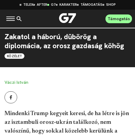
TELEX
AFTER
G7
KARAKTER
TÁMOGATÁS
SHOP
Támogatás
Zakatol a háború, dübörög a
diplomácia, az orosz gazdaság köhög
KÖZÉLET
Váczi István
Mindenki Trump kegyeit keresi, de ha létre is jön
az isztambuli orosz-ukrán találkozó, nem
valószínű, hogy sokkal közelebb kerülünk a