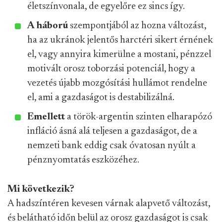
életszínvonala, de egyelőre ez sincs így.
A háború
szempontjából az hozna változást,
ha az ukránok jelentős harctéri sikert érnének
el, vagy annyira kimerülne a mostani, pénzzel
motivált orosz toborzási potenciál, hogy a
vezetés újabb mozgósítási hullámot rendelne
el, ami a gazdaságot is destabilizálná.
Emellett
a török-argentin szinten elharapózó
infláció ásná alá teljesen a gazdaságot, de a
nemzeti bank eddig csak óvatosan nyúlt a
pénznyomtatás eszközéhez.
Mi következik?
A hadszíntéren kevesen várnak alapvető változást,
és belátható időn belül az orosz gazdaságot is csak