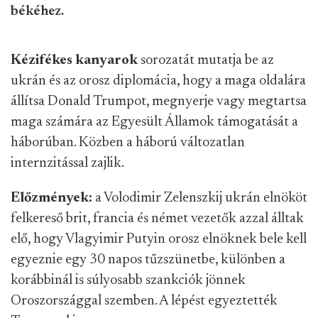
békéhez.
Kézifékes kanyarok
sorozatát mutatja be az
ukrán és az orosz diplomácia, hogy a maga oldalára
állítsa Donald Trumpot, megnyerje vagy megtartsa
maga számára az Egyesült Államok támogatását a
háborúban. Közben a háború változatlan
internzitással zajlik.
Előzmények:
a Volodimir Zelenszkij ukrán elnököt
felkereső brit, francia és német vezetők azzal álltak
elő, hogy Vlagyimir Putyin orosz elnöknek bele kell
egyeznie egy 30 napos tűzszünetbe, különben a
korábbinál is súlyosabb szankciók jönnek
Oroszországgal szemben. A lépést egyeztették