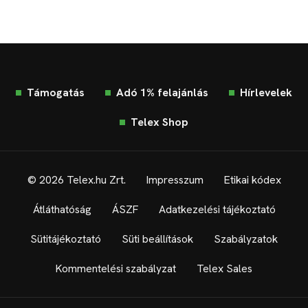
Támogatás
Adó 1% felajánlás
Hírlevelek
Telex Shop
© 2026 Telex.hu Zrt.
Impresszum
Etikai kódex
Átláthatóság
ÁSZF
Adatkezelési tájékoztató
Sütitájékoztató
Süti beállítások
Szabályzatok
Kommentelési szabályzat
Telex Sales