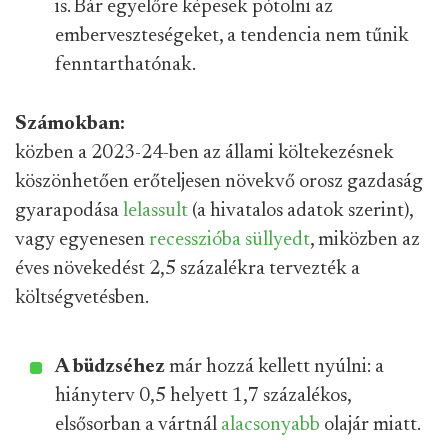
is. Bár egyelőre képesek pótolni az
emberveszteségeket, a tendencia nem tűnik
fenntarthatónak.
Számokban:
közben a 2023-24-ben az állami költekezésnek
köszönhetően erőteljesen növekvő orosz gazdaság
gyarapodása
lelassult
(a hivatalos adatok szerint),
vagy egyenesen
recesszióba
süllyedt
, miközben az
éves növekedést 2,5 százalékra tervezték a
költségvetésben.
A büdzséhez
már hozzá kellett nyúlni: a
hiányterv 0,5 helyett 1,7 százalékos,
elsősorban a vártnál
alacsonyabb
olajár miatt.