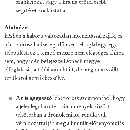
szankciókat vagy Ukrajna erőteljesebb
segítését kockáztatja.
Alulnézet:
közben a háború változatlan intenzitással zajlik, és
bár az orosz hadsereg időnként elfoglal egy-egy
települést, ez a tempó messze nem elégséges ahhoz
sem, hogy idén befejezze Doneck megye
elfoglalását, a többi annektált, de meg nem szállt
területről nem is beszélve.
Az is aggasztó
lehet orosz szempontból, hogy
a jelenlegi harctéri körülmények között
(elsősorban a drónok miatt) rendkívüli
véráldozattal jár még a limitált előrenyomulás