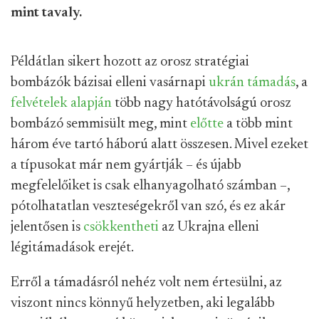
mint tavaly.
Példátlan sikert hozott az orosz stratégiai
bombázók bázisai elleni vasárnapi
ukrán
támadás
, a
felvételek
alapján
több nagy hatótávolságú orosz
bombázó semmisült meg, mint
előtte
a több mint
három éve tartó háború alatt összesen. Mivel ezeket
a típusokat már nem gyártják – és újabb
megfelelőiket is csak elhanyagolható számban –,
pótolhatatlan veszteségekről van szó, és ez akár
jelentősen is
csökkentheti
az Ukrajna elleni
légitámadások erejét.
Erről a támadásról nehéz volt nem értesülni, az
viszont nincs könnyű helyzetben, aki legalább