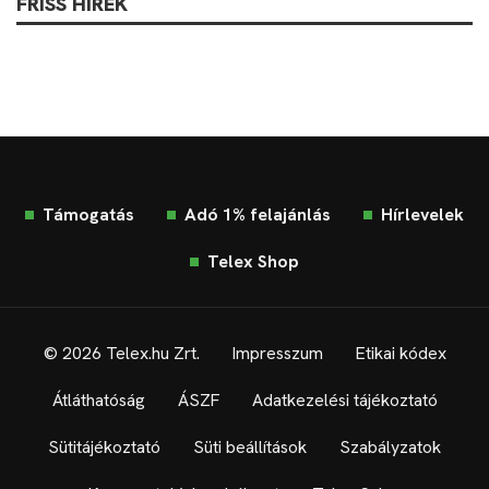
FRISS HÍREK
Támogatás
Adó 1% felajánlás
Hírlevelek
Telex Shop
© 2026 Telex.hu Zrt.
Impresszum
Etikai kódex
Átláthatóság
ÁSZF
Adatkezelési tájékoztató
Sütitájékoztató
Süti beállítások
Szabályzatok