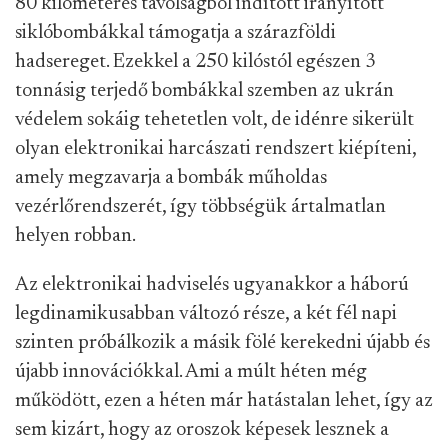
80 kilométeres távolságból indított irányított
siklóbombákkal támogatja a szárazföldi
hadsereget. Ezekkel a 250 kilóstól egészen 3
tonnásig terjedő bombákkal szemben az ukrán
védelem sokáig tehetetlen volt, de idénre sikerült
olyan elektronikai harcászati rendszert kiépíteni,
amely megzavarja a bombák műholdas
vezérlőrendszerét, így többségük ártalmatlan
helyen robban.
Az elektronikai hadviselés ugyanakkor a háború
legdinamikusabban változó része, a két fél napi
szinten próbálkozik a másik fölé kerekedni újabb és
újabb innovációkkal. Ami a múlt héten még
működött, ezen a héten már hatástalan lehet, így az
sem kizárt, hogy az oroszok képesek lesznek a