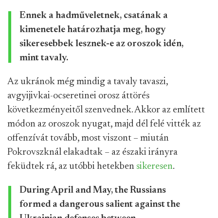
Ennek a hadműveletnek, csatának a
kimenetele határozhatja meg, hogy
sikeresebbek lesznek-e az oroszok idén,
mint tavaly.
Az ukránok még mindig a tavaly tavaszi,
avgyijivkai-ocseretinei orosz áttörés
következményeitől szenvednek. Akkor az említett
módon az oroszok nyugat, majd dél felé vitték az
offenzívát tovább, most viszont – miután
Pokrovszknál elakadtak – az északi irányra
feküdtek rá, az utóbbi hetekben
sikeresen
.
During April and May, the Russians
formed a dangerous salient against the