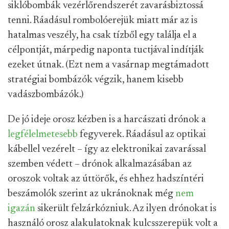
siklóbombák vezérlőrendszerét zavarásbiztossá
tenni. Ráadásul rombolóerejük miatt már az is
hatalmas veszély, ha csak tízből egy találja el a
célpontját, márpedig naponta tuctjával indítják
ezeket útnak. (Ezt nem a vasárnap megtámadott
stratégiai bombázók végzik, hanem kisebb
vadászbombázók.)
De jó ideje orosz kézben is a harcászati drónok a
legfélelmetesebb
fegyverek. Ráadásul az optikai
kábellel vezérelt – így az elektronikai zavarással
szemben védett – drónok alkalmazásában az
oroszok voltak az úttörők, és ehhez hadszíntéri
beszámolók szerint az ukránoknak még
nem
igazán
sikerült felzárkózniuk. Az ilyen drónokat is
használó orosz alakulatoknak kulcsszerepük volt a