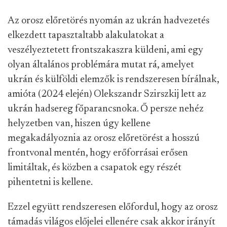
Az orosz előretörés nyomán az ukrán hadvezetés
elkezdett tapasztaltabb alakulatokat a
veszélyeztetett frontszakaszra küldeni, ami egy
olyan általános problémára mutat rá, amelyet
ukrán és külföldi elemzők is rendszeresen bírálnak,
amióta (2024 elején) Olekszandr Szirszkij lett az
ukrán hadsereg főparancsnoka. Ő persze nehéz
helyzetben van, hiszen úgy kellene
megakadályoznia az orosz előretörést a hosszú
frontvonal mentén, hogy erőforrásai erősen
limitáltak, és közben a csapatok egy részét
pihentetni is kellene.
Ezzel együtt rendszeresen előfordul, hogy az orosz
támadás világos előjelei ellenére csak akkor irányít