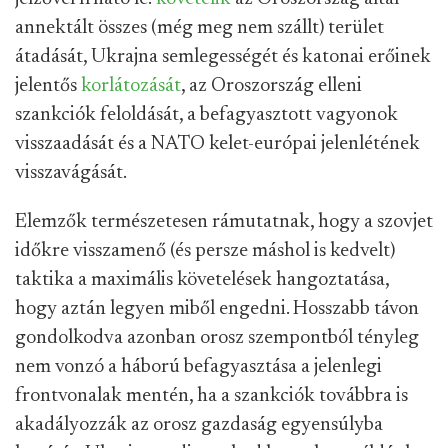
annektált összes (még meg nem szállt) terület
átadását, Ukrajna semlegességét és katonai erőinek
jelentős
korlátozását
, az Oroszország elleni
szankciók feloldását, a befagyasztott vagyonok
visszaadását és a NATO kelet-európai jelenlétének
visszavágását.
Elemzők természetesen rámutatnak, hogy a szovjet
időkre visszamenő (és persze máshol is kedvelt)
taktika a maximális követelések hangoztatása,
hogy aztán legyen miből engedni. Hosszabb távon
gondolkodva azonban orosz szempontból tényleg
nem vonzó a háború befagyasztása a jelenlegi
frontvonalak mentén, ha a szankciók továbbra is
akadályozzák az orosz gazdaság egyensúlyba