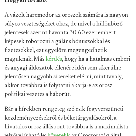
Hogyan tovább?
A vázolt harcmodor az oroszok számára is nagyon
súlyos veszteségeket okoz, de mivel a különböző
jelentések szerint havonta 30-60 ezer embert
képesek toborozni a gáláns bónuszokkal és
fizetésekkel, ezt egyelőre megengedhetik
maguknak. Más
kérdés
, hogy ha a hatalmas emberi
és anyagi áldozatok ellenére idén sem sikerülne
jelentősen nagyobb sikereket elérni, mint tavaly,
akkor továbbra is folytatni akarja-e az orosz
politikai vezetés a háborút.
Bár a hírekben rengeteg szó esik fegyverszüneti
kezdeményezésekről és béketárgyalásokról, a
hivatalos orosz álláspont továbbra is a maximalista
jelzővel írható le:
követelik
az Oroszország által