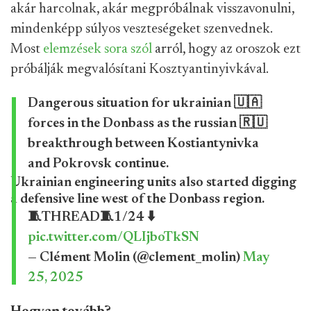
akár harcolnak, akár megpróbálnak visszavonulni,
mindenképp súlyos veszteségeket szenvednek.
Most
elemzések
sora
szól
arról, hogy az oroszok ezt
próbálják megvalósítani Kosztyantinyivkával.
Dangerous situation for ukrainian 🇺🇦
forces in the Donbass as the russian 🇷🇺
breakthrough between Kostiantynivka
and Pokrovsk continue.
Ukrainian engineering units also started digging
a defensive line west of the Donbass region.
🧵THREAD🧵1/24 ⬇️
pic.twitter.com/QLIjboTkSN
— Clément Molin (@clement_molin)
May
25, 2025