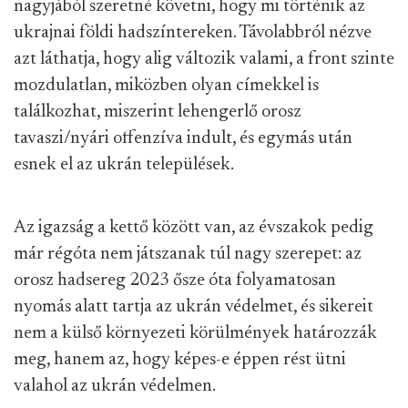
nagyjából szeretné követni, hogy mi történik az
ukrajnai földi hadszíntereken. Távolabbról nézve
azt láthatja, hogy alig változik valami, a front szinte
mozdulatlan, miközben olyan címekkel is
találkozhat, miszerint lehengerlő orosz
tavaszi/nyári offenzíva indult, és egymás után
esnek el az ukrán települések.
Az igazság a kettő között van, az évszakok pedig
már régóta nem játszanak túl nagy szerepet: az
orosz hadsereg 2023 ősze óta folyamatosan
nyomás alatt tartja az ukrán védelmet, és sikereit
nem a külső környezeti körülmények határozzák
meg, hanem az, hogy képes-e éppen rést ütni
valahol az ukrán védelmen.