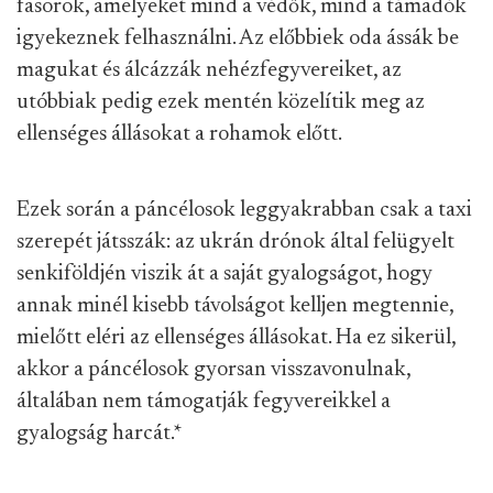
fasorok, amelyeket mind a védők, mind a támadók
igyekeznek felhasználni. Az előbbiek oda ássák be
magukat és álcázzák nehézfegyvereiket, az
utóbbiak pedig ezek mentén közelítik meg az
ellenséges állásokat a rohamok előtt.
Ezek során a páncélosok leggyakrabban csak a taxi
szerepét játsszák: az ukrán drónok által felügyelt
senkiföldjén viszik át a saját gyalogságot, hogy
annak minél kisebb távolságot kelljen megtennie,
mielőtt eléri az ellenséges állásokat. Ha ez sikerül,
akkor a páncélosok gyorsan visszavonulnak,
általában nem támogatják fegyvereikkel a
gyalogság harcát.
*