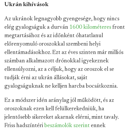
Ukrán kihívások
Az ukránok legnagyobb gyengesége, hogy nincs
elég gyalogságuk a durván
1600 kilométeres
front
megtartásához és az időnként óhatatlanul
előrenyomuló oroszokkal szembeni helyi
ellentámadásokhoz. Ezt az éves szinten már milliós
számban alkalmazott drónokkal igyekeznek
ellensúlyozni, az a céljuk, hogy az oroszok el se
tudják érni az ukrán állásokat, saját
gyalogságuknak ne kelljen harcba bocsátkoznia.
Ez a módszer idén aránylag jól működött, és az
oroszoknak ezen kell felülkerekedniük, ha
jelentősebb sikereket akarnak elérni, mint tavaly.
Friss hadszíntéri
beszámolók
szerint
ennek