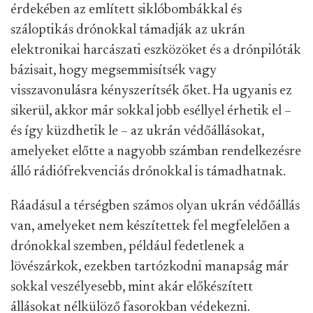
érdekében az említett siklóbombákkal és
száloptikás drónokkal támadják az ukrán
elektronikai harcászati eszközöket és a drónpilóták
bázisait, hogy megsemmisítsék vagy
visszavonulásra kényszerítsék őket. Ha ugyanis ez
sikerül, akkor már sokkal jobb eséllyel érhetik el –
és így küzdhetik le – az ukrán védőállásokat,
amelyeket előtte a nagyobb számban rendelkezésre
álló rádiófrekvenciás drónokkal is támadhatnak.
Ráadásul a térségben számos olyan ukrán védőállás
van, amelyeket nem készítettek fel megfelelően a
drónokkal szemben, például fedetlenek a
lövészárkok, ezekben tartózkodni manapság már
sokkal veszélyesebb, mint akár előkészített
állásokat nélkülöző fasorokban védekezni.