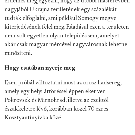
érdemes megjegyezni, hogy az utóbbi másfél évben
nagyjából Ukrajna területének egy százalékát
tudták elfoglalni, ami például Somogy megye
kiterjedésének felel meg. Ráadásul ezen a területen
nem volt egyetlen olyan település sem, amelyet
akár csak magyar mércével nagyvárosnak lehetne
minősíteni.
Hogy csatában nyerje meg
Ezen próbál változtatni most az orosz hadsereg,
amely egy helyi áttöréssel éppen éket ver
Pokrovszk és Mirnohrad, illetve az ezektől
északkeletre lévő, korábban közel 70 ezres
Kosztyantinyivka közé.