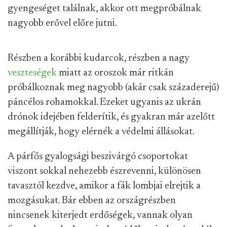
gyengeséget találnak, akkor ott megpróbálnak
nagyobb erővel előre jutni.
Részben a korábbi kudarcok, részben a nagy
veszteségek
miatt az oroszok már ritkán
próbálkoznak meg nagyobb (akár csak századerejű)
páncélos rohamokkal. Ezeket ugyanis az ukrán
drónok idejében felderítik, és gyakran már azelőtt
megállítják, hogy elérnék a védelmi állásokat.
A párfős gyalogsági beszivárgó csoportokat
viszont sokkal nehezebb észrevenni, különösen
tavasztól kezdve, amikor a fák lombjai elrejtik a
mozgásukat. Bár ebben az országrészben
nincsenek kiterjedt erdőségek, vannak olyan