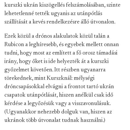
kurszki ukrán kiszögellés felszámolásában, szinte
lehetetlenné tették ugyanis az utánpótlás
szállítását a kevés rendelkezésre álló útvonalon.
Ezek közül a drónos alakulatok közül talán a
Rubicon a leghíresebb, és egyebek mellett onnan
tudni, hogy most az említett a fő orosz támadási
irány, hogy őket is ide helyezték át a kurszki
győzelmet követően. Itt részben ugyanarra
törekednek, mint Kurszknál: mélységi
dróncsapásokkal elvágni a frontot tartó ukrán
csapatok utánpótlását, hiszen anélkül csak idő
kérdése a legyőzésük vagy a visszavonulásuk.
(Ugyanakkor nehezebb dolguk van, hiszen az
ukránok több útvonalat tudnak használni.)