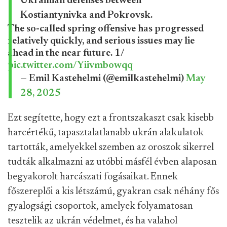
Ukrainian defenses between
Kostiantynivka and Pokrovsk.
The so-called spring offensive has progressed
relatively quickly, and serious issues may lie
ahead in the near future. 1/
pic.twitter.com/Yiivmbowqq
— Emil Kastehelmi (@emilkastehelmi)
May
28, 2025
Ezt segítette, hogy ezt a frontszakaszt csak kisebb
harcértékű, tapasztalatlanabb ukrán alakulatok
tartották, amelyekkel szemben az oroszok sikerrel
tudták alkalmazni az utóbbi másfél évben alaposan
begyakorolt harcászati fogásaikat. Ennek
főszereplői a kis létszámú, gyakran csak néhány fős
gyalogsági csoportok, amelyek folyamatosan
tesztelik az ukrán védelmet, és ha valahol