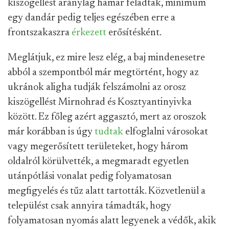
kiszögellést aránylag hamar feladtak, minimum
egy dandár pedig teljes egészében erre a
frontszakaszra
érkezett
erősítésként.
Meglátjuk, ez mire lesz elég, a baj mindenesetre
abból a szempontból már megtörtént, hogy az
ukránok aligha tudják felszámolni az orosz
kiszögellést Mirnohrad és Kosztyantinyivka
között. Ez főleg azért aggasztó, mert az oroszok
már korábban is úgy
tudtak
elfoglalni városokat
vagy megerősített területeket, hogy három
oldalról körülvették, a megmaradt egyetlen
utánpótlási vonalat pedig folyamatosan
megfigyelés és tűz alatt tartották. Közvetlenül a
települést csak annyira támadták, hogy
folyamatosan nyomás alatt legyenek a védők, akik