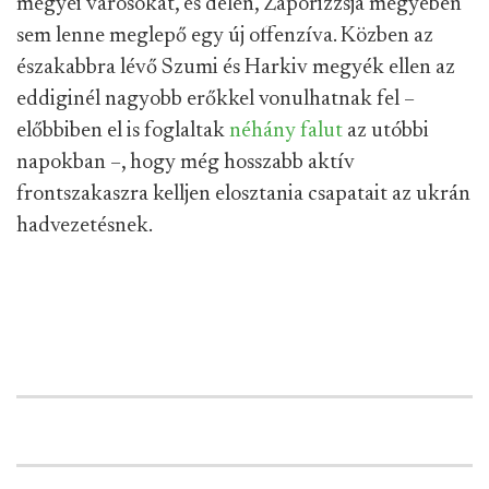
megyei városokat, és délen, Zaporizzsja megyében
sem lenne meglepő egy új offenzíva. Közben az
északabbra lévő Szumi és Harkiv megyék ellen az
eddiginél nagyobb erőkkel vonulhatnak fel –
előbbiben el is foglaltak
néhány falut
az utóbbi
napokban –, hogy még hosszabb aktív
frontszakaszra kelljen elosztania csapatait az ukrán
hadvezetésnek.