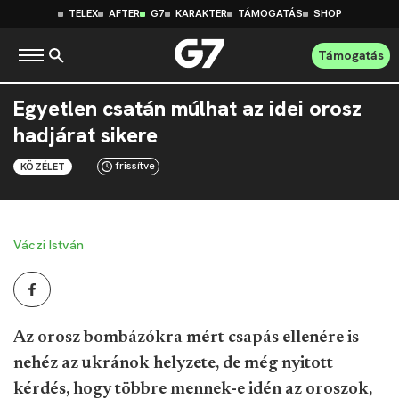
TELEX
AFTER
G7
KARAKTER
TÁMOGATÁS
SHOP
Támogatás
Egyetlen csatán múlhat az idei orosz
hadjárat sikere
frissítve
KÖZÉLET
Váczi István
Az orosz bombázókra mért csapás ellenére is
nehéz az ukránok helyzete, de még nyitott
kérdés, hogy többre mennek-e idén az oroszok,