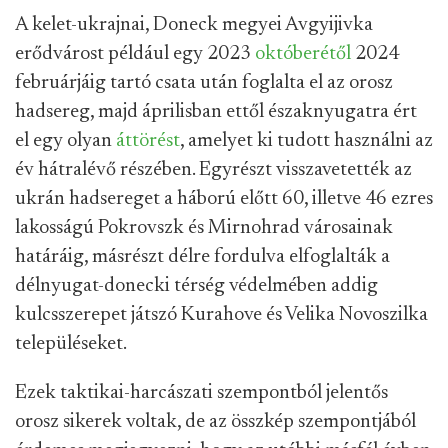
A kelet-ukrajnai, Doneck megyei Avgyijivka
erődvárost például egy 2023
októberétől
2024
februárjáig tartó csata után foglalta el az orosz
hadsereg, majd áprilisban ettől északnyugatra ért
el egy olyan
áttörést
, amelyet ki tudott használni az
év hátralévő részében. Egyrészt visszavetették az
ukrán hadsereget a háború előtt 60, illetve 46 ezres
lakosságú Pokrovszk és Mirnohrad városainak
határáig, másrészt délre fordulva elfoglalták a
délnyugat-donecki térség védelmében addig
kulcsszerepet játszó Kurahove és Velika Novoszilka
településeket.
Ezek taktikai-harcászati szempontból jelentős
orosz sikerek voltak, de az összkép szempontjából