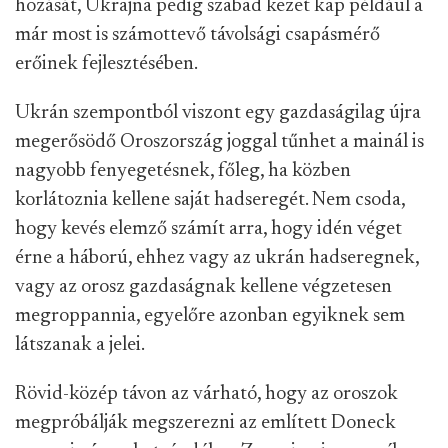
hozását, Ukrajna pedig szabad kezet kap például a
már most is számottevő távolsági csapásmérő
erőinek fejlesztésében.
Ukrán szempontból viszont egy gazdaságilag újra
megerősödő Oroszország joggal tűnhet a mainál is
nagyobb fenyegetésnek, főleg, ha közben
korlátoznia kellene saját hadseregét. Nem csoda,
hogy kevés elemző számít arra, hogy idén véget
érne a háború, ehhez vagy az ukrán hadseregnek,
vagy az orosz gazdaságnak kellene végzetesen
megroppannia, egyelőre azonban egyiknek sem
látszanak a jelei.
Rövid-közép távon az várható, hogy az oroszok
megpróbálják megszerezni az említett Doneck