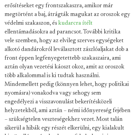
erősítéseket egy frontszakaszra, amikor már
megtörtént a baj, átrágták magukat az oroszok egy
védelmi szakaszon, és
kudarcra
ítélt
ellentámadásokra ad parancsot. További kritika
vele szemben, hogy az elvileg szerves egységeket
alkotó dandárokról leválasztott zászlóaljakat dob a
front éppen legfenyegetettebb szakaszaira, ami
aztán olyan vezetési káoszt okoz, amit az oroszok
több alkalommal is ki tudtak használni.
Mindemellett pedig (könnyen lehet, hogy politikai
nyomásra) vonakodva vagy sehogy sem
engedélyezi a visszavonulást bekerítésközeli
helyzetekből, ami aztán – némi időnyereség fejében
– szükségtelen veszteségekhez vezet. Most talán
sikerül a hibák egy részét elkerülni, egy kialakult