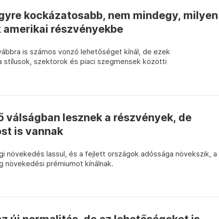
gyre kockázatosabb, nem mindegy, milyen
k amerikai részvényekbe
vábbra is számos vonzó lehetőséget kínál, de ezek
 stílusok, szektorok és piaci szegmensek közötti
ő válságban lesznek a részvények, de
st is vannak
i növekedés lassul, és a fejlett országok adóssága növekszik, a
g növekedési prémiumot kínálnak.