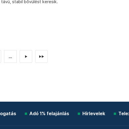
távú, stabil bővülést keresik.
...
►
►►
ogatás
Adó 1% felajánlás
Hírlevelek
Tele