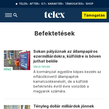
TELEX
AFTER
G7
KARAKTER
TÁMOGATÁS
SHOP
Támogatás
Befektetések
Sokan pályáznak az állampapíros
ezermilliárdokra, külföldre is bőven
juthat belőle
Váczi István
PÉNZ
A kormányzat egyelőre képes kezelni az
inflációkövető állampapírok
kamatcsökkenését, de a külföldi
befektetés évről évre vonzóbb a
magyarok számára.
Tényleg dollár milliárdok jönnek