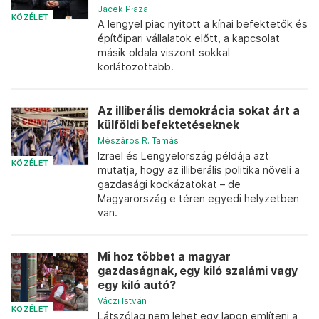
Jacek Płaza
KÖZÉLET
A lengyel piac nyitott a kínai befektetők és
építőipari vállalatok előtt, a kapcsolat
másik oldala viszont sokkal
korlátozottabb.
Az illiberális demokrácia sokat árt a
külföldi befektetéseknek
Mészáros R. Tamás
Izrael és Lengyelország példája azt
KÖZÉLET
mutatja, hogy az illiberális politika növeli a
gazdasági kockázatokat – de
Magyarország e téren egyedi helyzetben
van.
Mi hoz többet a magyar
gazdaságnak, egy kiló szalámi vagy
egy kiló autó?
Váczi István
KÖZÉLET
Látszólag nem lehet egy lapon említeni a