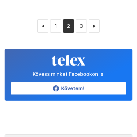
1
2
3
◄
►
Kövess minket Facebookon is!
Követem!