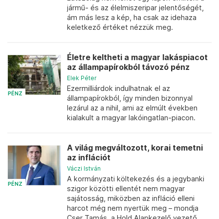
jármű- és az élelmiszeripar jelentőségét,
ám más lesz a kép, ha csak az idehaza
keletkező értéket nézzük meg.
Életre keltheti a magyar lakáspiacot
az állampapírokból távozó pénz
Elek Péter
Ezermilliárdok indulhatnak el az
PÉNZ
állampapírokból, így minden bizonnyal
lezárul az a nihil, ami az elmúlt években
kialakult a magyar lakóingatlan-piacon.
A világ megváltozott, korai temetni
az inflációt
Váczi István
A kormányzati költekezés és a jegybanki
PÉNZ
szigor közötti ellentét nem magyar
sajátosság, miközben az infláció elleni
harcot még nem nyertük meg – mondja
Cser Tamás, a Hold Alapkezelő vezető...