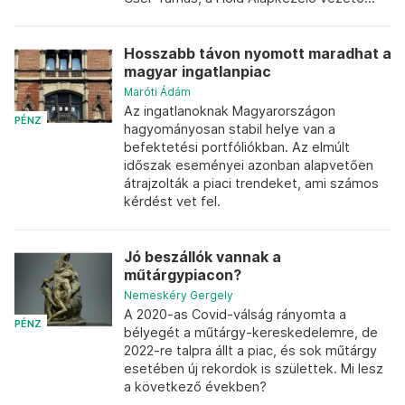
Hosszabb távon nyomott maradhat a
magyar ingatlanpiac
Maróti Ádám
Az ingatlanoknak Magyarországon
PÉNZ
hagyományosan stabil helye van a
befektetési portfóliókban. Az elmúlt
időszak eseményei azonban alapvetően
átrajzolták a piaci trendeket, ami számos
kérdést vet fel.
Jó beszállók vannak a
műtárgypiacon?
Nemeskéry Gergely
A 2020-as Covid-válság rányomta a
PÉNZ
bélyegét a műtárgy-kereskedelemre, de
2022-re talpra állt a piac, és sok műtárgy
esetében új rekordok is születtek. Mi lesz
a következő években?