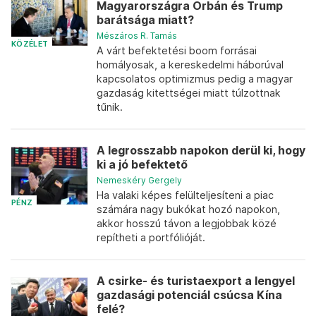
Magyarországra Orbán és Trump
barátsága miatt?
Mészáros R. Tamás
KÖZÉLET
A várt befektetési boom forrásai
homályosak, a kereskedelmi háborúval
kapcsolatos optimizmus pedig a magyar
gazdaság kitettségei miatt túlzottnak
tűnik.
A legrosszabb napokon derül ki, hogy
ki a jó befektető
Nemeskéry Gergely
Ha valaki képes felülteljesíteni a piac
PÉNZ
számára nagy bukókat hozó napokon,
akkor hosszú távon a legjobbak közé
repítheti a portfólióját.
A csirke- és turistaexport a lengyel
gazdasági potenciál csúcsa Kína
felé?